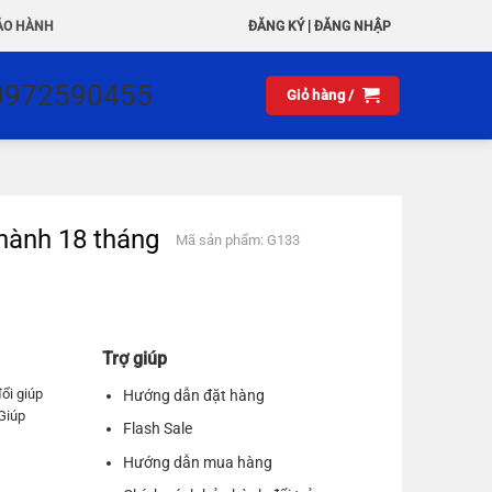
|
ẢO HÀNH
ĐĂNG KÝ
ĐĂNG NHẬP
0972590455
Giỏ hàng /
hành 18 tháng
Mã sản phẩm: G133
Trợ giúp
đổi giúp
Hướng dẫn đặt hàng
 Giúp
Flash Sale
Hướng dẫn mua hàng