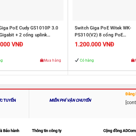
 Giga PoE Cudy GS1010P 3.0
Switch Giga PoE Witek WK-
Gigabit + 2 cổng uplink
PS310(V2) 8 cổng PoE
10/100/1000Mbps, 2 cổng R
.000
VNĐ
1.200.000
VNĐ
Uplink 10/100/1000Mbps
ng
Mua hàng
Có hàng
Đăng 
ỰC TUYẾN
MIỄN PHÍ VẬN CHUYỂN
[cont
và Bảo hành
Thông tin công ty
Cộng đồng ADCom