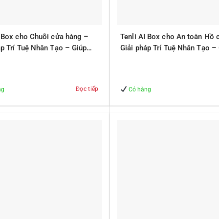
I Box cho Chuỗi cửa hàng –
Tenli AI Box cho An toàn Hồ 
áp Trí Tuệ Nhân Tạo – Giúp
Giải pháp Trí Tuệ Nhân Tạo –
 – An Toàn
Quản lý – An Toàn
Đọc tiếp
ng
Có hàng