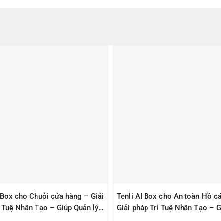
I Box cho Chuỗi cửa hàng – Giải
Tenli AI Box cho An toàn Hồ cá
í Tuệ Nhân Tạo – Giúp Quản lý
Giải pháp Trí Tuệ Nhân Tạo – G
àn
Quản lý – An Toàn