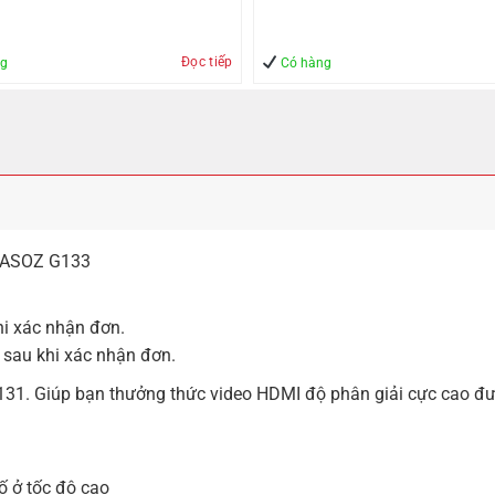
Đọc tiếp
ng
Có hàng
 JASOZ G133
hi xác nhận đơn.
 sau khi xác nhận đơn.
. Giúp bạn thưởng thức video HDMI độ phân giải cực cao đượ
ố ở tốc độ cao