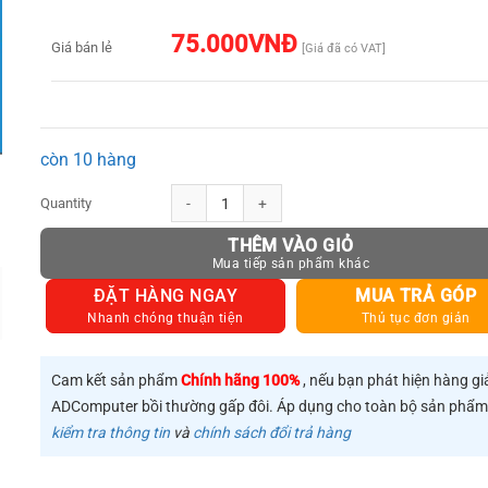
75.000
VNĐ
Giá bán lẻ
[Giá đã có VAT]
còn 10 hàng
Bộ chuyển đổi HDMI Đực/ HDMI Cái JASOZ G133 Hàng Chính Hãng
THÊM VÀO GIỎ
ĐẶT HÀNG NGAY
MUA TRẢ GÓP
Nhanh chóng thuận tiện
Thủ tục đơn giản
Cam kết sản phẩm
Chính hãng 100%
, nếu bạn phát hiện hàng gi
ADComputer bồi thường gấp đôi. Áp dụng cho toàn bộ sản phẩ
kiểm tra thông tin
và
chính sách đổi trả hàng