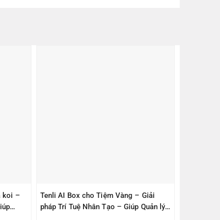
 koi –
Tenli AI Box cho Tiệm Vàng – Giải
iúp
pháp Trí Tuệ Nhân Tạo – Giúp Quản lý
– An Toàn