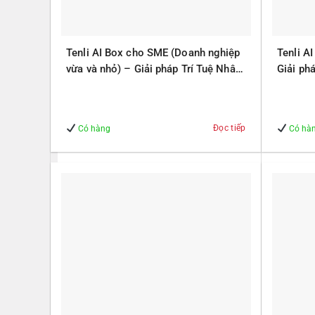
Tenli AI Box cho SME (Doanh nghiệp
Tenli A
vừa và nhỏ) – Giải pháp Trí Tuệ Nhân
Giải ph
Tạo – Giúp Quản lý – An Toàn
Quản lý
Đọc tiếp
Có hàng
Có hà