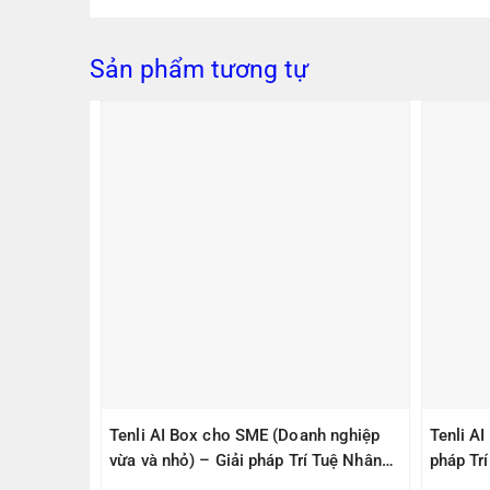
Sản phẩm tương tự
PS305(V2)
Tenli AI Box cho SME (Doanh nghiệp
Tenli A
ps, 1
vừa và nhỏ) – Giải pháp Trí Tuệ Nhân
pháp Tr
1000Mbps
Tạo – Giúp Quản lý – An Toàn
– An To