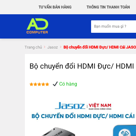
Chuyển
TƯ VẤN BÁN HÀNG
THÔNG TIN THANH TOÁN
đến
nội
Tìm
dung
kiếm:
Trang chủ
Jasoz
Bộ chuyển đổi HDMI Đực/ HDMI Cái JASO
Bộ chuyển đổi HDMI Đực/ HDMI 
Có hàng
Được xếp
hạng
5.00
5 sao