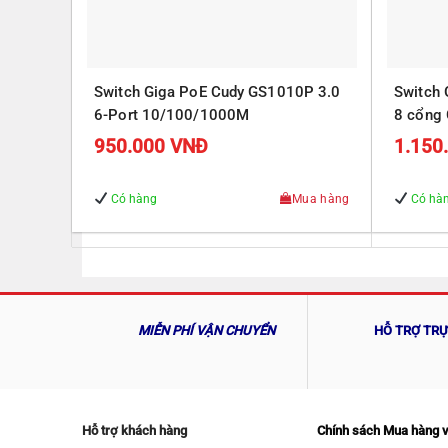
Switch Giga PoE Cudy GS1010P 3.0
Switch
6-Port 10/100/1000M
8 cổng 
Gigabit
950.000
VNĐ
1.150
Có hàng
Mua hàng
Có hà
MIỄN PHÍ VẬN CHUYỂN
HỖ TRỢ TR
Hỗ trợ khách hàng
Chính sách Mua hàng 