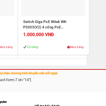
Switch Giga PoE Witek WK-
PS305(V2) 4 cổng PoE
J45
10/100/1000Mbps, 1 cổng RJ45
1.000.000
VNĐ
Uplink 10/100/1000Mbps
Mua hàng
Có hàng
Mua hàng
ký nhận chương trình khuyến mãi mỗi ngày!
act-form-7 id="14"]
puter