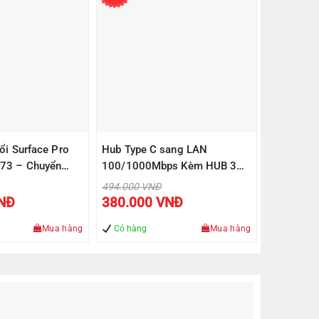
ổi Surface Pro
Hub Type C sang LAN
73 – Chuyển
100/1000Mbps Kèm HUB 3
SB 3.0/SD/TF
Cổng USB 3.0 Ugreen 20920
Giá
494.000
VNĐ
gốc
Giá
Giá
NĐ
380.000
VNĐ
là:
hiện
hiện
.000 VNĐ.
494.000 VNĐ.
tại
tại
là:
là:
Mua hàng
Có hàng
Mua hàng
790.000 VNĐ.
380.000 VNĐ.