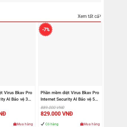
Xem tất cả
-7%
t Virus Bkav Pro
Phần mềm diệt Virus Bkav Pro
ity AI Bảo vệ 3
Internet Security AI Bảo vệ 5
năm
máy tính/ 1 năm
Giá
889.000
VNĐ
gốc
Giá
Giá
NĐ
829.000
VNĐ
là:
hiện
hiện
.000 VNĐ.
889.000 VNĐ.
tại
tại
là:
là:
Mua hàng
Có hàng
Mua hàng