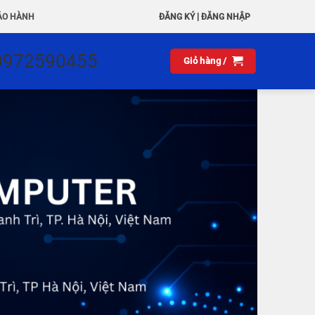
|
ẢO HÀNH
ĐĂNG KÝ
ĐĂNG NHẬP
0972590455
Giỏ hàng /