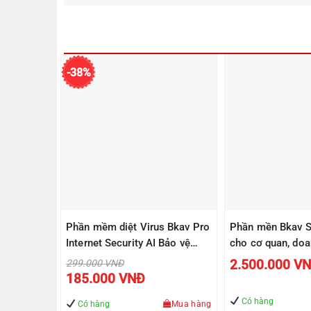
BKAV
-38%
Phần mềm diệt Virus Bkav Pro
Phần mền Bkav 
 Bkav Pro
Internet Security AI Bảo vệ
cho cơ quan, doa
 Bảo vệ máy
máy tính toàn diện – Dành cho
vừa và nhỏ
Giá
2.500.000
V
299.000
VNĐ
gốc
Giá
khách hàng thân thiết
185.000
VNĐ
là:
hiện
299.000 VNĐ.
tại
là:
các tùy chọn
Có hàng
Có hàng
Mua hàng