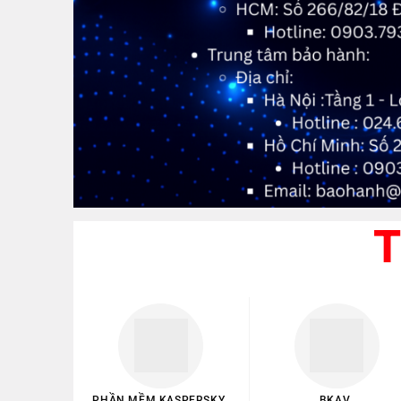
T
PHẦN MỀM KASPERSKY
BKAV