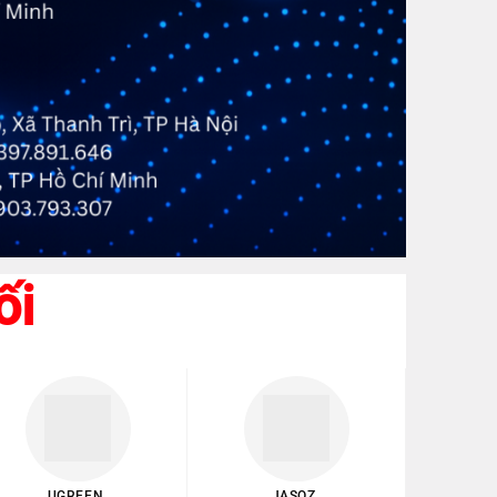
ối
UGREEN
JASOZ