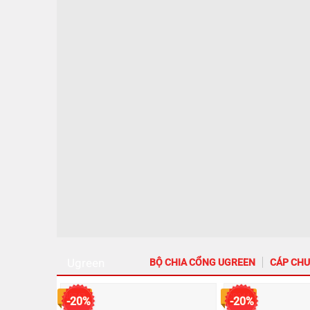
Ugreen
BỘ CHIA CỔNG UGREEN
CÁP CHU
40747
CD244
-20%
-20%