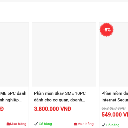
-8%
SME 5PC dành
Phần mền Bkav SME 10PC
Phần mềm diệ
nh nghiệp
dành cho cơ quan, doanh
Internet Secur
nghiệp vừa và nhỏ
máy tính/ 1 
Giá
NĐ
3.800.000
VNĐ
598.000
VNĐ
gốc
549.000
V
là:
598
Mua hàng
Có hàng
Mua hàng
Có hàng