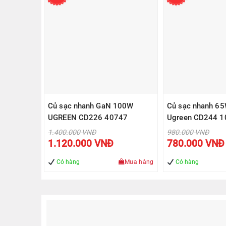
Củ sạc nhanh GaN 100W
Củ sạc nhanh 6
UGREEN CD226 40747
Ugreen CD244 1
Giá
Giá
1.400.000
VNĐ
980.000
VNĐ
gốc
gốc
Giá
1.120.000
VNĐ
780.000
VNĐ
là:
là:
hiện
1.400.000 VNĐ.
980.00
tại
là:
Có hàng
Mua hàng
Có hàng
1.120.000 VNĐ.