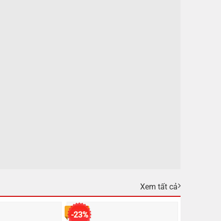
Xem tất cả
20900
-23%