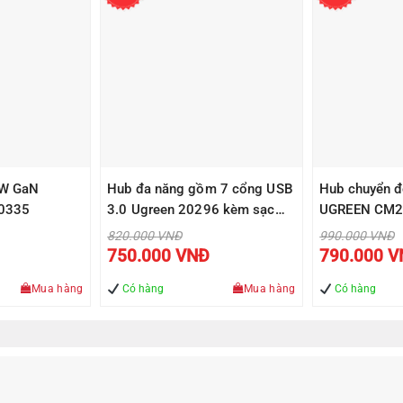
5W GaN
Hub đa năng gồm 7 cổng USB
Hub chuyển đ
0335
3.0 Ugreen 20296 kèm sạc
UGREEN CM2
điện thoại, máy tính bảng…
sang HDMI/U
Giá
Giá
820.000
VNĐ
990.000
VNĐ
gốc
gốc
Giá
Giá
750.000
VNĐ
790.000
V
là:
là:
hiện
hiện
0 VNĐ.
820.000 VNĐ.
990
tại
tại
là:
là:
Mua hàng
Có hàng
Mua hàng
Có hàng
780.000 VNĐ.
750.000 VNĐ.