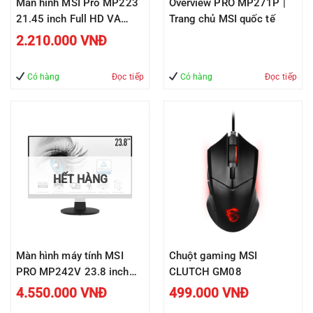
Màn hình MSI Pro MP223
Overview PRO MP271P |
21.45 inch Full HD VA
Trang chủ MSI quốc tế
100Hz Full Viền
2.210.000
VNĐ
Có hàng
Đọc tiếp
Có hàng
Đọc tiếp
HẾT HÀNG
Màn hình máy tính MSI
Chuột gaming MSI
PRO MP242V 23.8 inch
CLUTCH GM08
FHD IPS
4.550.000
VNĐ
499.000
VNĐ