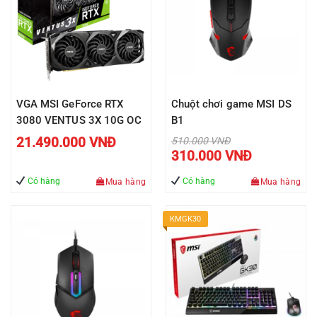
VGA MSI GeForce RTX
Chuột chơi game MSI DS
3080 VENTUS 3X 10G OC
B1
Giá
21.490.000
VNĐ
510.000
VNĐ
gốc
Giá
310.000
VNĐ
là:
hiện
510.000 VNĐ.
tại
là:
Có hàng
Có hàng
Mua hàng
Mua hàng
310.000 VNĐ
KMGK30