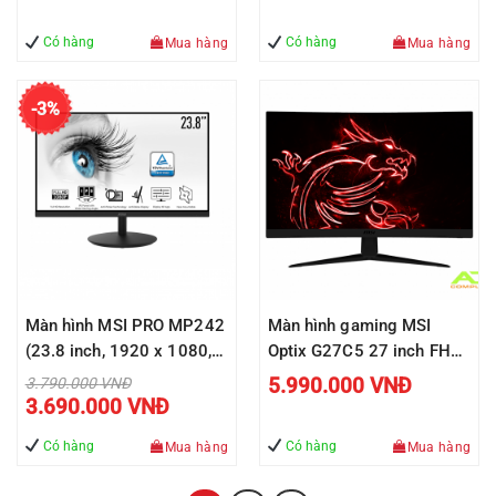
Có hàng
Có hàng
Mua hàng
Mua hàng
-3%
Màn hình MSI PRO MP242
Màn hình gaming MSI
(23.8 inch, 1920 x 1080,
Optix G27C5 27 inch FHD
75Hz, IPS, 5ms)
165Hz
Giá
5.990.000
VNĐ
3.790.000
VNĐ
gốc
Giá
3.690.000
VNĐ
là:
hiện
3.790.000 VNĐ.
tại
là:
Có hàng
Có hàng
Mua hàng
Mua hàng
3.690.000 VNĐ.