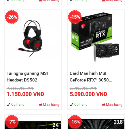
Mua hàng
Mua hàng
-26%
-15%
Tai nghe gaming MSI
Card Màn hình MSI
Headset DS502
GeForce RTX™ 3050
VENTUS 2X 6G OC
Giá
Giá
1.550.000
VNĐ
5.990.000
VNĐ
gốc
gốc
Giá
Giá
1.150.000
VNĐ
5.090.000
VNĐ
là:
là:
hiện
hiện
1.550.000 VNĐ.
5.990.000 VNĐ.
tại
tại
là:
là:
Có hàng
Có hàng
Mua hàng
Mua hàng
1.150.000 VNĐ.
5.090.000 V
-7%
-15%