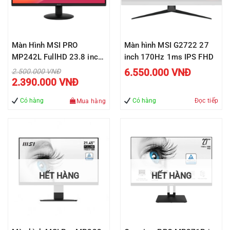
Màn Hình MSI PRO
Màn hình MSI G2722 27
MP242L FullHD 23.8 inch
inch 170Hz 1ms IPS FHD
100Hz 1ms HDMI + DP
Giá
6.550.000
VNĐ
2.500.000
VNĐ
gốc
Giá
Bảo hành Chính hãng 2
2.390.000
VNĐ
là:
hiện
2.500.000 VNĐ.
tại
năm
là:
Có hàng
Có hàng
Đọc tiếp
Mua hàng
2.390.000 VNĐ.
HẾT HÀNG
HẾT HÀNG