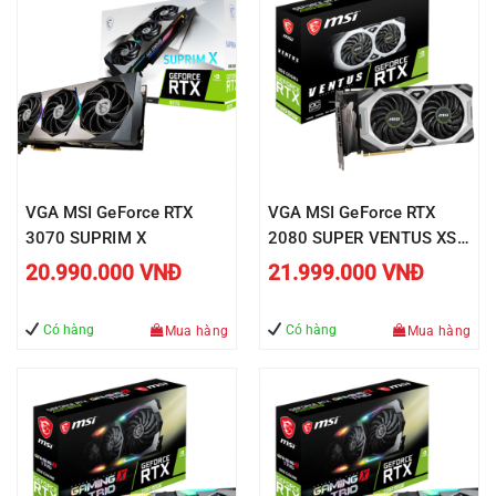
VGA MSI GeForce RTX
VGA MSI GeForce RTX
3070 SUPRIM X
2080 SUPER VENTUS XS
OC
20.990.000
VNĐ
21.999.000
VNĐ
Có hàng
Có hàng
Mua hàng
Mua hàng