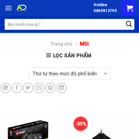
Chuyển
Hotline
đến
0869913795
nội
Tìm
dung
kiếm:
Trang chủ
MSI
LỌC SẢN PHẨM
-39%