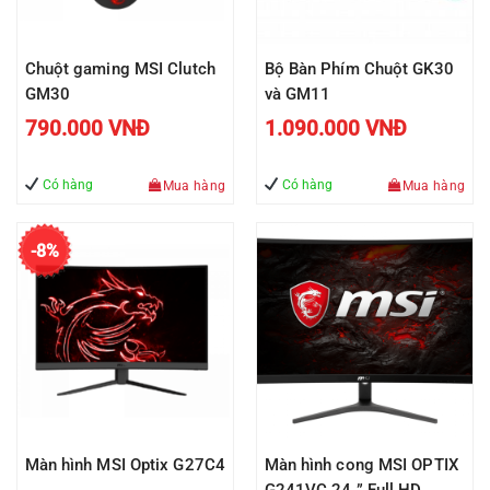
Chuột gaming MSI Clutch
Bộ Bàn Phím Chuột GK30
GM30
và GM11
790.000
VNĐ
1.090.000
VNĐ
Có hàng
Có hàng
Mua hàng
Mua hàng
-8%
Màn hình MSI Optix G27C4
Màn hình cong MSI OPTIX
G241VC 24 ” Full HD