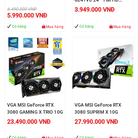
1920 x 1080 1ms 75Hz
Giá
3.949.000
VNĐ
6.490.000
VNĐ
gốc
Giá
5.990.000
VNĐ
là:
hiện
6.490.000 VNĐ.
tại
là:
Có hàng
Có hàng
Mua hàng
Mua hàng
5.990.000 VNĐ.
VGA MSI GeForce RTX
VGA MSI GeForce RTX
3080 GAMING X TRIO 10G
3080 SUPRIM X 10G
23.490.000
VNĐ
27.990.000
VNĐ
Có hàng
Có hàng