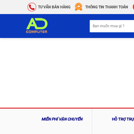
Chuyển
TƯ VẤN BÁN HÀNG
THÔNG TIN THANH TOÁN
đến
nội
Tìm
dung
kiếm:
MIỄN PHÍ VẬN CHUYỂN
HỖ TRỢ TR