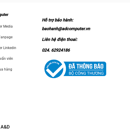
puter
Hỗ trợ bảo hành:
r Media
baohanh@adcomputer.vn
Fanpage
Liên hệ điện thoai:
 Linkedin
024. 62924186
 vấn viên
mua hàng
 A&D