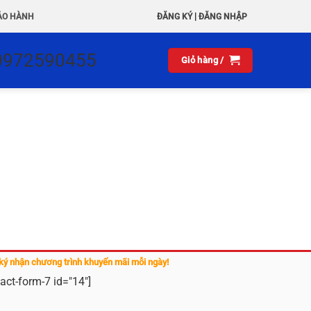
|
ẢO HÀNH
ĐĂNG KÝ
ĐĂNG NHẬP
0972590455
Giỏ hàng /
ký nhận chương trình khuyến mãi mỗi ngày!
act-form-7 id="14"]