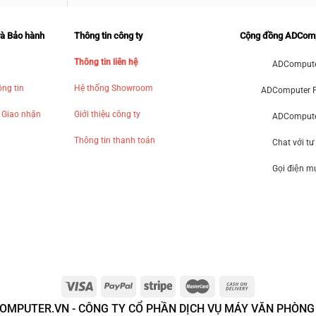
và Bảo hành
Thông tin công ty
Cộng đồng ADCom
Thông tin liên hệ
ADCompute
ng tin
Hệ thống Showroom
ADComputer 
 Giao nhận
Giới thiệu công ty
ADComputer
Thông tin thanh toán
Chat với tư
Gọi điện 
OMPUTER.VN - CÔNG TY CỔ PHẦN DỊCH VỤ MÁY VĂN PHÒNG