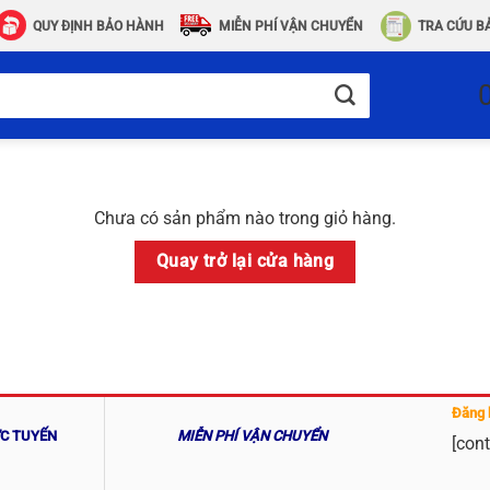
QUY ĐỊNH BẢO HÀNH
MIỄN PHÍ VẬN CHUYỂN
TRA CỨU B
Chưa có sản phẩm nào trong giỏ hàng.
Quay trở lại cửa hàng
Đăng 
ỰC TUYẾN
MIỄN PHÍ VẬN CHUYỂN
[cont