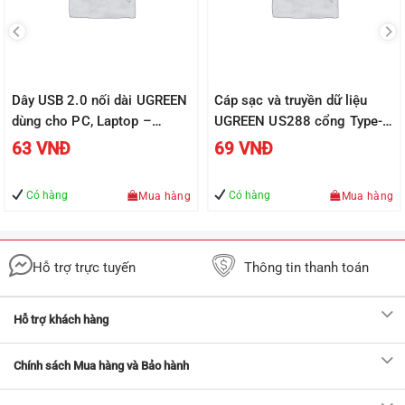
Dây USB 2.0 nối dài UGREEN
Cáp sạc và truyền dữ liệu
dùng cho PC, Laptop –
UGREEN US288 cổng Type-c,
UGREEN US103
độ dài từ 0.25m đến 2m,
63
VNĐ
69
VNĐ
dòng 3A, đầu nhôm vỏ nylon
Có hàng
Có hàng
Mua hàng
Mua hàng
Hỗ trợ trực tuyến
Thông tin thanh toán
Hỗ trợ khách hàng
Chính sách Mua hàng và Bảo hành