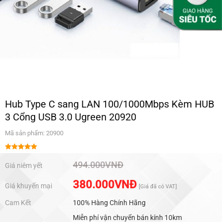
Hub Type C sang LAN 100/1000Mbps Kèm HUB
3 Cổng USB 3.0 Ugreen 20920
Mã sản phẩm: 20900
Được xếp
hạng
5.00
494.000
VNĐ
Giá niêm yết
5 sao
380.000
VNĐ
Giá khuyến mại
[Giá đã có VAT]
Cam Kết
100% Hàng Chính Hãng
Miễn phí vận chuyển bán kính 10km