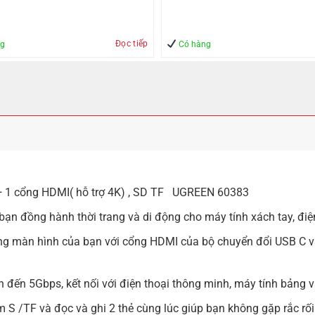
àn
Quản lý – An Toàn
Đọc tiếp
ng
Có hàng
+ 1 cổng HDMI( hỗ trợ 4K) , SD TF UGREEN 60383
bạn đồng hành thời trang và di động cho máy tính xách tay, điệ
ng màn hình của bạn với cổng HDMI của bộ chuyển đổi USB C v
ên đến 5Gbps, kết nối với điện thoại thông minh, máy tính bảng 
 /TF và đọc và ghi 2 thẻ cùng lúc giúp bạn không gặp rắc rối k