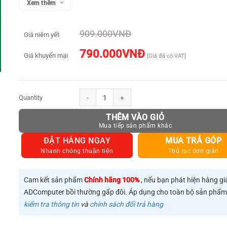
Xem thêm
909.000
VNĐ
Giá niêm yết
790.000
VNĐ
Giá khuyến mại
[Giá đã có VAT]
Bộ chuyển Type C sang 1xHDMI + 3xUSB3.0+SD/ TF Chính hãng 
THÊM VÀO GIỎ
ĐẶT HÀNG NGAY
MUA TRẢ GÓP
Nhanh chóng thuận tiện
Thủ tục đơn giản
Cam kết sản phẩm
Chính hãng 100%
, nếu bạn phát hiện hàng gi
ADComputer bồi thường gấp đôi. Áp dụng cho toàn bộ sản phẩ
kiểm tra thông tin
và
chính sách đổi trả hàng