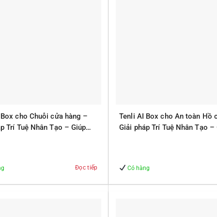
I Box cho Chuỗi cửa hàng –
Tenli AI Box cho An toàn Hồ 
áp Trí Tuệ Nhân Tạo – Giúp
Giải pháp Trí Tuệ Nhân Tạo –
 – An Toàn
Quản lý – An Toàn
Đọc tiếp
ng
Có hàng