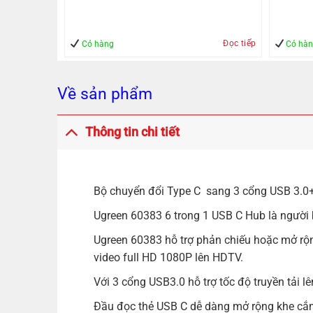
1000Mbps
Tạo – Giúp Quản lý – An Toàn
– An To
Đọc tiếp
Mua hàng
Có hàng
Có hà
Về sản phẩm
Thông tin chi tiết
Bộ chuyển đổi Type C sang 3 cổng USB 3.0
Ugreen 60383 6 trong 1 USB C Hub là người 
Ugreen 60383 hỗ trợ phản chiếu hoặc mở rộ
video full HD 1080P lên HDTV.
Với 3 cổng USB3.0 hỗ trợ tốc độ truyền tải l
Đầu đọc thẻ USB C dễ dàng mở rộng khe cắm S