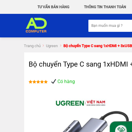
Chuyển
TƯ VẤN BÁN HÀNG
THÔNG TIN THANH TOÁN
đến
nội
Tìm
dung
kiếm:
Trang chủ
Ugreen
Bộ chuyển Type C sang 1xHDMI + 3xUSB
Bộ chuyển Type C
Có hàng
Được xếp
hạng
5.00
5 sao