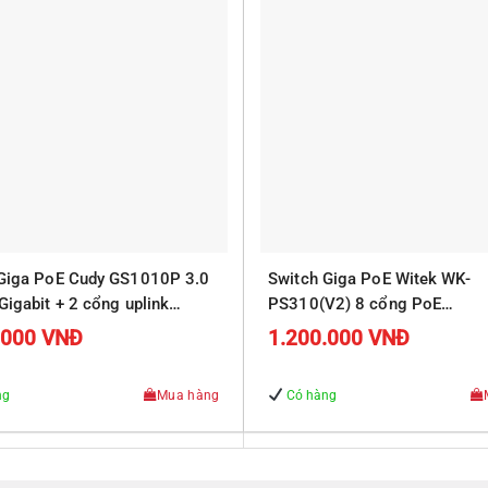
 Giga PoE Cudy GS1010P 3.0
Switch Giga PoE Witek WK-
Gigabit + 2 cổng uplink
PS310(V2) 8 cổng PoE
10/100/1000Mbps, 2 cổng R
.000
VNĐ
1.200.000
VNĐ
Uplink 10/100/1000Mbps
ng
Mua hàng
Có hàng