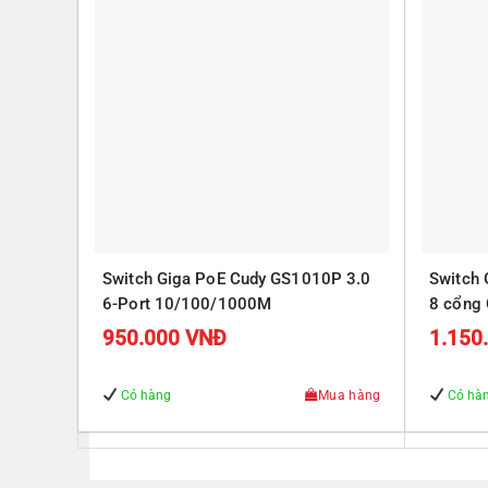
Switch Giga PoE Cudy GS1010P 3.0
Switch
6-Port 10/100/1000M
8 cổng 
Gigabit
950.000
VNĐ
1.150
Có hàng
Mua hàng
Có hà