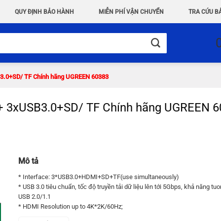
QUY ĐỊNH BẢO HÀNH
MIỄN PHÍ VẬN CHUYỂN
TRA CỨU B
3.0+SD/ TF Chính hãng UGREEN 60383
 sang 1xHDMI + 3xUSB3.0+SD/ TF Chính hãng UGREEN
Mô tả
* Interface: 3*USB3.0+HDMI+SD+TF(use simultaneously)
* USB 3.0 tiêu chuẩn, tốc độ truyền tải dữ liệu lên tới 5Gbps, khả năng tuo
USB 2.0/1.1
* HDMI Resolution up to 4K*2K/60Hz;