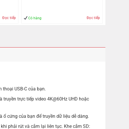
– An Toàn
Đọc tiếp
Đọc tiếp
Có hàng
n thoại USB-C của bạn.
à truyền trực tiếp video 4K@60Hz UHD hoặc
và ổ cứng của bạn để truyền dữ liệu dễ dàng.
hi phải rút và cắm lại liên tục. Khe cắm SD: