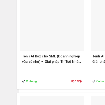
Tenli AI Box cho SME (Doanh nghiệp
Tenli A
vừa và nhỏ) – Giải pháp Trí Tuệ Nhân
Giải ph
Tạo – Giúp Quản lý – An Toàn
Quản lý
Đọc tiếp
Có hàng
Có hà