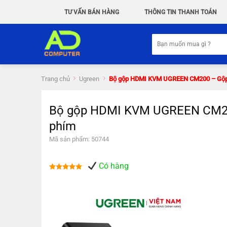
Chuyển
TƯ VẤN BÁN HÀNG
THÔNG TIN THANH TOÁN
đến
nội
Tìm
dung
kiếm:
Trang chủ
Ugreen
Bộ gộp HDMI KVM UGREEN CM200 – Gộp 2 
Bộ gộp HDMI KVM UGREEN CM200 
phím
Mã sản phẩm: 50744
Có hàng
Được xếp
hạng
5.00
5 sao