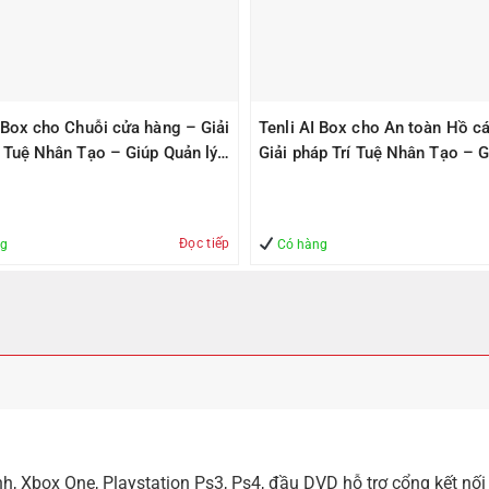
I Box cho Chuỗi cửa hàng – Giải
Tenli AI Box cho An toàn Hồ cá
í Tuệ Nhân Tạo – Giúp Quản lý
Giải pháp Trí Tuệ Nhân Tạo – G
àn
Quản lý – An Toàn
Đọc tiếp
ng
Có hàng
, Xbox One, Playstation Ps3, Ps4, đầu DVD hỗ trợ cổng kết nối