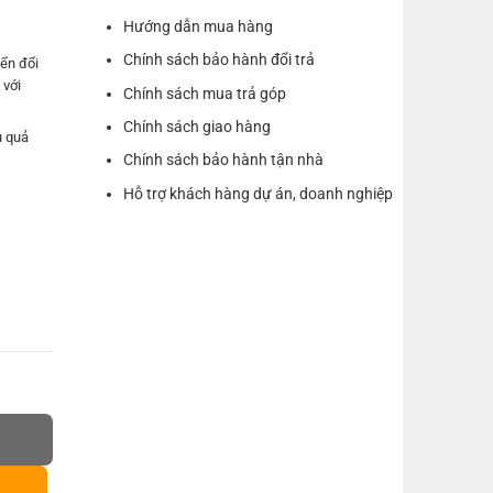
Hướng dẫn mua hàng
Chính sách bảo hành đổi trả
yển đổi
 với
Chính sách mua trả góp
Chính sách giao hàng
u quả
Chính sách bảo hành tận nhà
 lại kết
Hỗ trợ khách hàng dự án, doanh nghiệp
 với hai
0Hz
màn hình, sử dụng chung chuột và bàn phím số lượng