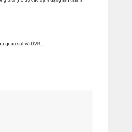
ồng thời (hỗ trợ các định dạng âm thanh
era quan sát và DVR…