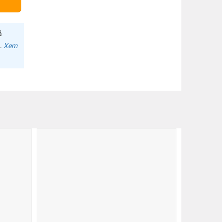
ả
m.
Xem