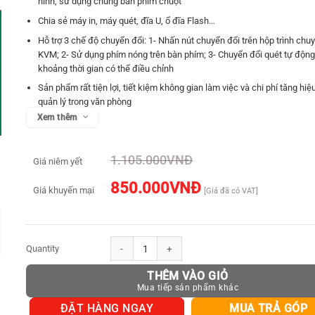
hình, sử dụng chung bàn phím chuột
Chia sẻ máy in, máy quét, đĩa U, ổ đĩa Flash…
Hỗ trợ 3 chế độ chuyển đổi: 1- Nhấn nút chuyển đổi trên hộp trình chu
KVM; 2- Sử dụng phím nóng trên bàn phím; 3- Chuyển đổi quét tự động
khoảng thời gian có thể điều chỉnh
Sản phẩm rất tiện lợi, tiết kiệm không gian làm việc và chi phí tăng hiệ
quản lý trong văn phòng
Xem thêm
Đi kèm 4 cổng USB giúp bạn kết nối một bộ phím chuột, 2 cổng USB còn
nối các thiết bị ngoại vi như: máy in, máy quét, đầu đọc thẻ, ổ đĩa flash
thiết bị máy chủ HDMI
1.105.000
VNĐ
Giá niêm yết
Hỗ trợ độ phân giải tối đa lên đến 4K@30Hz tương thích với 1080P@6
850.000
VNĐ
Bộ chuyển đổi hỗ trợ cả âm thanh và hình ảnh
Giá khuyến mại
[Giá đã có VAT]
Thiết kế nhỏ gọn, tiện dụng
Bộ gộp HDMI KVM UGREEN CM200 – Gộp 2 máy tính dùng chung 1 
THÊM VÀO GIỎ
ĐẶT HÀNG NGAY
MUA TRẢ GÓP