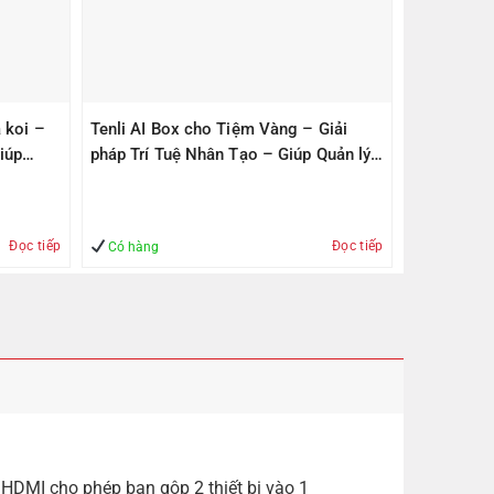
 koi –
Tenli AI Box cho Tiệm Vàng – Giải
iúp
pháp Trí Tuệ Nhân Tạo – Giúp Quản lý
– An Toàn
Đọc tiếp
Đọc tiếp
Có hàng
 HDMI cho phép bạn gộp 2 thiết bị vào 1