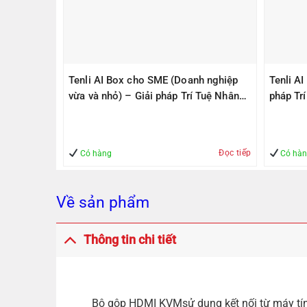
PS305(V2)
Tenli AI Box cho SME (Doanh nghiệp
Tenli A
ps, 1
vừa và nhỏ) – Giải pháp Trí Tuệ Nhân
pháp Tr
1000Mbps
Tạo – Giúp Quản lý – An Toàn
– An To
Đọc tiếp
Mua hàng
Có hàng
Có hà
Về sản phẩm
Thông tin chi tiết
Bộ gộp HDMI KVMsử dụng kết nối từ máy tính