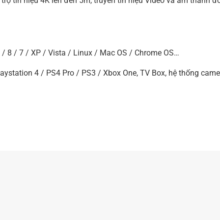
trợ tín hiệu 4K lên đến 5m, truyền tín hiệu Video và âm thanh đ
/ 8 / 7 / XP / Vista / Linux / Mac OS / Chrome OS…
aystation 4 / PS4 Pro / PS3 / Xbox One, TV Box, hệ thống cam