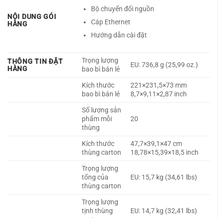
Bộ chuyển đổi nguồn
NỘI DUNG GÓI
Cáp Ethernet
HÀNG
Hướng dẫn cài đặt
Trọng lượng
THÔNG TIN ĐẶT
EU: 736,8 g (25,99 oz.)
HÀNG
bao bì bán lẻ
Kích thước
221×231,5×73 mm
bao bì bán lẻ
8,7×9,11×2,87 ​​inch
Số lượng sản
phẩm mỗi
20
thùng
Kích thước
47,7×39,1×47 cm
thùng carton
18,78×15,39×18,5 inch
Trọng lượng
tổng của
EU: 15,7 kg (34,61 lbs)
thùng carton
Trọng lượng
tịnh thùng
EU: 14,7 kg (32,41 lbs)