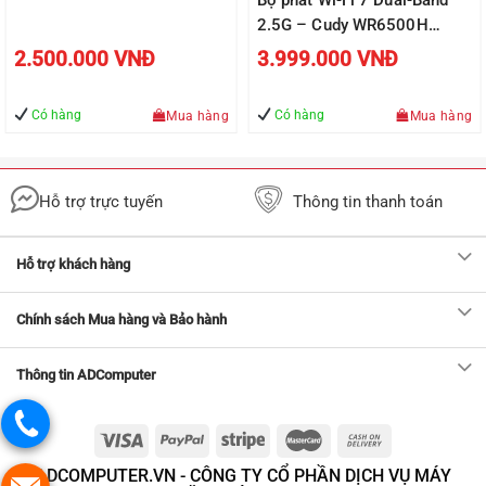
2.5G – Cudy WR6500H
(BE6500) – Wi-Fi 7 – 2 băng
2.500.000
VNĐ
3.999.000
VNĐ
tần (2.4 GHz + 5 GHz )
Có hàng
Có hàng
Mua hàng
Mua hàng
Hỗ trợ trực tuyến
Thông tin thanh toán
Hỗ trợ khách hàng
Chính sách Mua hàng và Bảo hành
Thông tin ADComputer
ADCOMPUTER.VN - CÔNG TY CỔ PHẦN DỊCH VỤ MÁY