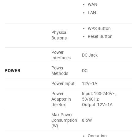
WAN
LAN
WPS Button
Physical
Reset Button
Buttons
Power
DC Jack
Interfaces
Power
POWER
DC
Methods
Power Input
12V⎓1A
Power
Input: 100-240V~,
Adapter in
50/60Hz
the Box
Output: 12V⎓1A
Max Power
Consumption
8.5W
(W)
Operating