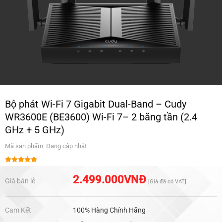
Bộ phát Wi-Fi 7 Gigabit Dual-Band – Cudy
WR3600E (BE3600) Wi-Fi 7– 2 băng tần (2.4
GHz + 5 GHz)
Mã sản phẩm: Đang cập nhật
Được xếp
hạng
5.00
2.499.000
VNĐ
Giá bán lẻ
[Giá đã có VAT]
5 sao
Cam Kết
100% Hàng Chính Hãng