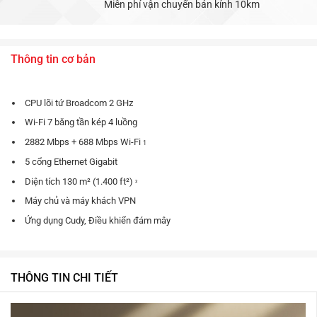
Miễn phí vận chuyển bán kính 10km
Thông tin cơ bản
CPU lõi tứ Broadcom 2 GHz
Wi-Fi 7 băng tần kép 4 luồng
2882 ​​Mbps + 688 Mbps Wi-Fi
1
5 cổng Ethernet Gigabit
Diện tích 130 m² (1.400 ft²)
²
Máy chủ và máy khách VPN
Ứng dụng Cudy, Điều khiển đám mây
THÔNG TIN CHI TIẾT