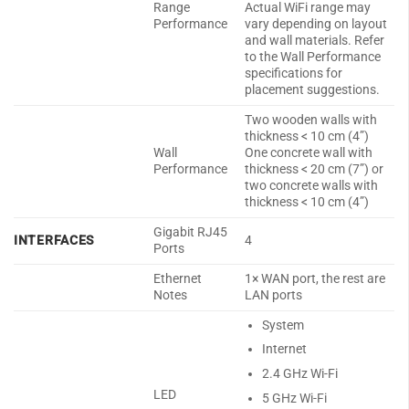
Range
Actual WiFi range may
Performance
vary depending on layout
and wall materials. Refer
to the Wall Performance
specifications for
placement suggestions.
Two wooden walls with
thickness < 10 cm (4”)
Wall
One concrete wall with
Performance
thickness < 20 cm (7”) or
two concrete walls with
thickness < 10 cm (4”)
Gigabit RJ45
INTERFACES
4
Ports
Ethernet
1× WAN port, the rest are
Notes
LAN ports
System
Internet
2.4 GHz Wi-Fi
LED
5 GHz Wi-Fi