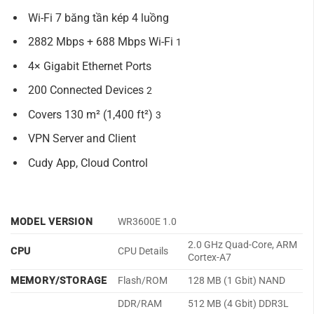
Wi-Fi 7 băng tần kép 4 luồng
2882 Mbps + 688 Mbps Wi-Fi
1
4× Gigabit Ethernet Ports
200 Connected Devices
2
Covers 130 m² (1,400 ft²)
3
VPN Server and Client
Cudy App, Cloud Control
MODEL VERSION
WR3600E 1.0
2.0 GHz Quad-Core, ARM
CPU
CPU Details
Cortex-A7
MEMORY/STORAGE
Flash/ROM
128 MB (1 Gbit) NAND
DDR/RAM
512 MB (4 Gbit) DDR3L