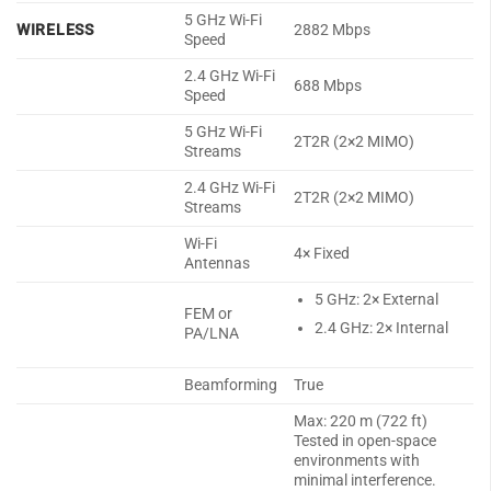
5 GHz Wi-Fi
WIRELESS
2882 Mbps
Speed
2.4 GHz Wi-Fi
688 Mbps
Speed
5 GHz Wi-Fi
2T2R (2×2 MIMO)
Streams
2.4 GHz Wi-Fi
2T2R (2×2 MIMO)
Streams
Wi-Fi
4× Fixed
Antennas
5 GHz: 2× External
FEM or
2.4 GHz: 2× Internal
PA/LNA
Beamforming
True
Max: 220 m (722 ft)
Tested in open-space
environments with
minimal interference.