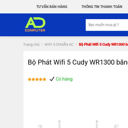
Chuyển
TƯ VẤN BÁN HÀNG
THÔNG TIN THANH TOÁN
đến
nội
Tìm
dung
kiếm:
Trang chủ
WIFI 5 CHUẨN AC
Bộ Phát Wifi 5 Cudy WR1300 b
Bộ Phát Wifi 5 Cudy WR1300 băn
Có hàng
Được xếp
hạng
5.00
5 sao