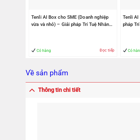
PS305(V2)
Tenli AI Box cho SME (Doanh nghiệp
Tenli A
ps, 1
vừa và nhỏ) – Giải pháp Trí Tuệ Nhân
pháp Tr
1000Mbps
Tạo – Giúp Quản lý – An Toàn
– An To
Đọc tiếp
Mua hàng
Có hàng
Có hà
Về sản phẩm
Thông tin chi tiết