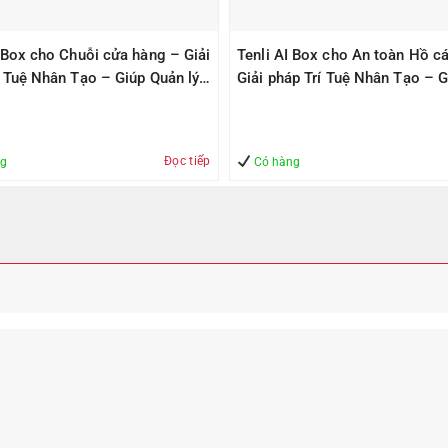
I Box cho Chuỗi cửa hàng – Giải
Tenli AI Box cho An toàn Hồ cá
í Tuệ Nhân Tạo – Giúp Quản lý
Giải pháp Trí Tuệ Nhân Tạo – G
àn
Quản lý – An Toàn
Đọc tiếp
ng
Có hàng