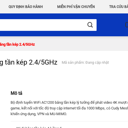
QUY ĐỊNH BẢO HÀNH
MIỄN PHÍ VẬN CHUYỂN
TRA CỨU B
ăng tần kép 2.4/5GHz
g tần kép 2.4/5GHz
Mã sản phẩm: Đang cập nhật
Mô tả
Bộ định tuyến WiFi AC1200 băng tần kép lý tưởng để phát video 4K mượt 
game, kết nối với tốc độ truy cập internet tối đa 1000 Mbps, có Cudy Mes
khiển ứng dụng, VPN và MU-MIMO.