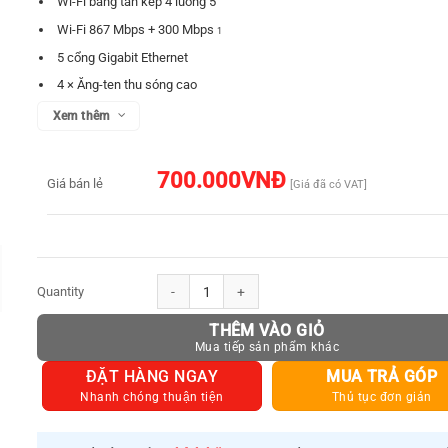
Wi-Fi băng tần kép 4 luồng 5
Wi-Fi 867 Mbps + 300 Mbps
1
5 cổng Gigabit Ethernet
4 × Ăng-ten thu sóng cao
50 Thiết bị được kết nối
Xem thêm
2
Bao phủ 100m² (1.100 ft²)
3
Cudy Mesh, Máy chủ và Máy khách VPN
700.000
VNĐ
Giá bán lẻ
[Giá đã có VAT]
Ứng dụng Cudy, Kiểm soát đám mây
Bảo hành 24 tháng - Đổi mới 24h
Bộ Phát Wifi 5 Cudy WR1300 băng tần kép 2.4/5GHz số lượng
THÊM VÀO GIỎ
ĐẶT HÀNG NGAY
MUA TRẢ GÓP
Nhanh chóng thuận tiện
Thủ tục đơn giản