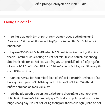
Miễn phí vận chuyển bán kính 10km
Thông tin cơ bản
– Bộ thu Bluetooth âm thanh 3,5mm Ugreen 70603 với công nghệ
Bluetooth 5.0 mới nhất, nó có thể giúp truyền tín hiệu ổn định hơn và
nhanh hơn.
– Ugreen 70603 là bộ thu Bluetooth 3.5mm hỗ trợ âm thanh, cổng âm
thanh 3.5mm được sử dụng để kết nối thiết bị của bạn như hệ thống
âm thanh nổi trên xe hơi, loa và cổng USB A phải kết nối để cấp nguồn.
(Bạn có thể kết nối cổng USB với ô tô, máy tính xách tay và bất kỳ nguồn
điện USB nào khác.)
– Ugreen 70603 tích hợp micrô, bạn có thể gọi điện rảnh tay hoặc điều
hướng bằng giọng nói chỉ bằng cách nhấn một nút trên điện thoại,
nhằm đảm bảo an toàn khi lái xe.
– Bộ thu Bluetooth Ugreen 70603 bổ sung chức năng Bluetooth cho
thiết bị âm thanh nổi trên xe hơi / gia đình và cung cấp phát trực tuyến
nhạc không dây. Nó kết nối với hệ thống âm thanh của bạn (trong xe hơi