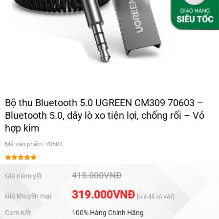
Bộ thu Bluetooth 5.0 UGREEN CM309 70603 –
Bluetooth 5.0, dây lò xo tiện lợi, chống rối – Vỏ
hợp kim
Mã sản phẩm: 70603
Được xếp
hạng
5.00
415.000
VNĐ
Giá niêm yết
5 sao
319.000
VNĐ
Giá khuyến mại
[Giá đã có VAT]
Cam Kết
100% Hàng Chính Hãng