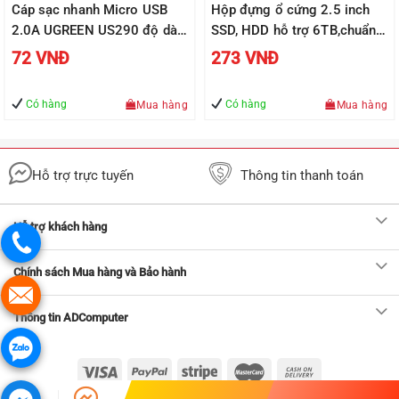
Cáp sạc nhanh Micro USB
Hộp đựng ổ cứng 2.5 inch
2.0A UGREEN US290 độ dài
SSD, HDD hỗ trợ 6TB,chuẩn
từ 0.25m đến 2m, vỏ sợi bện
SATA UGREEN US221 vỏ
72
VNĐ
273
VNĐ
siêu bền
nhựa ABS – Hàng phân phối
chính hãng
Có hàng
Có hàng
Mua hàng
Mua hàng
Hỗ trợ trực tuyến
Thông tin thanh toán
Hỗ trợ khách hàng
Chính sách Mua hàng và Bảo hành
Thông tin ADComputer