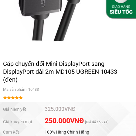
Cáp chuyển đổi Mini DisplayPort sang
DisplayPort dài 2m MD105 UGREEN 10433
(đen)
Mã sản phẩm: 10433
Được xếp
hạng
5.00
325.000
VNĐ
Giá niêm yết
5 sao
250.000
VNĐ
Giá khuyến mại
[Giá đã có VAT]
Cam Kết
100% Hàng Chính Hãng