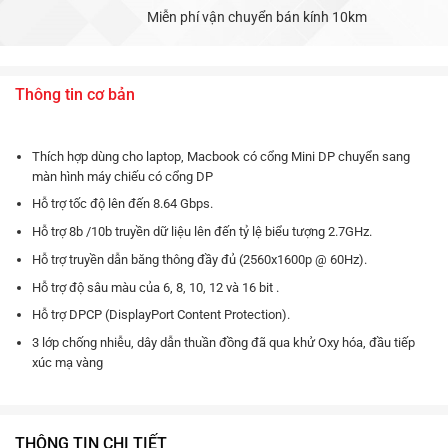
Miễn phí vận chuyển bán kính 10km
Thông tin cơ bản
Thích hợp dùng cho laptop, Macbook có cổng Mini DP chuyển sang
màn hình máy chiếu có cổng DP
Hỗ trợ tốc độ lên đến 8.64 Gbps.
Hỗ trợ 8b /10b truyền dữ liệu lên đến tỷ lệ biểu tượng 2.7GHz.
Hỗ trợ truyền dẫn băng thông đầy đủ (2560x1600p @ 60Hz).
Hỗ trợ độ sâu màu của 6, 8, 10, 12 và 16 bit .
Hỗ trợ DPCP (DisplayPort Content Protection).
3 lớp chống nhiễu, dây dẫn thuần đồng đã qua khử Oxy hóa, đầu tiếp
xúc mạ vàng
THÔNG TIN CHI TIẾT