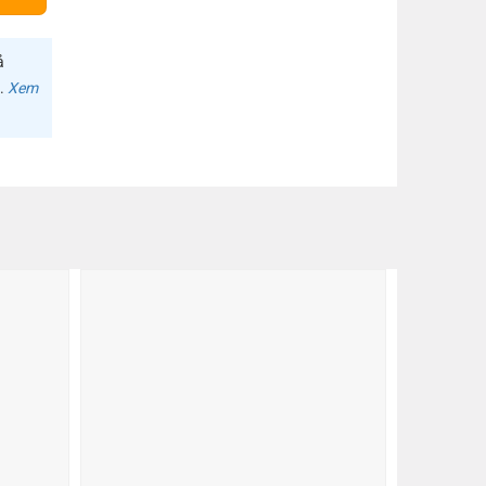
SD
, SSD
ả
m.
Xem