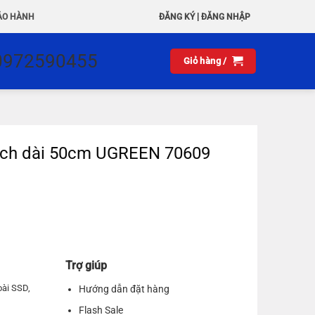
|
ẢO HÀNH
ĐĂNG KÝ
ĐĂNG NHẬP
0972590455
Giỏ hàng /
inch dài 50cm UGREEN 70609
Trợ giúp
oài SSD,
Hướng dẫn đặt hàng
Flash Sale