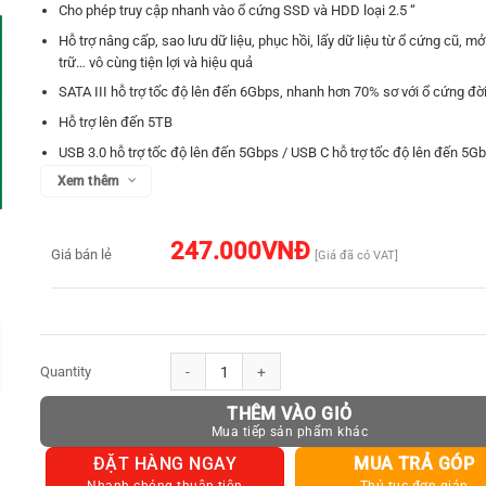
Cho phép truy cập nhanh vào ổ cứng SSD và HDD loại 2.5 “
Hỗ trợ nâng cấp, sao lưu dữ liệu, phục hồi, lấy dữ liệu từ ổ cứng cũ, mở
trữ… vô cùng tiện lợi và hiệu quả
SATA III hỗ trợ tốc độ lên đến 6Gbps, nhanh hơn 70% sơ với ổ cứng đờ
Hỗ trợ lên đến 5TB
USB 3.0 hỗ trợ tốc độ lên đến 5Gbps / USB C hỗ trợ tốc độ lên đến 5G
Xem thêm
Tăng cường với gia tốc truyền giao Thức UASP
Sử dụng dễ dàng, cắm là chạy không cần cài đặt, khả năng tương thíc
Hỗ trợ Hot-swapping. Không cần phải tắt máy tính xách tay của bạn tro
247.000
VNĐ
Giá bán lẻ
[Giá đã có VAT]
trao đổi các kết nối với các ổ đĩa cứng
Đèn LED hiển thị giúp bạn tìm hiểu tình trạng làm việc
Hiệu năng vượt trội với tính năng tự động ngủ trong 3 phút, kéo dài tuổi
ổ cứng
Tích hợp sẵn cáp USB 50cm
Cáp chuyển đổi USB 3.0 sang Sata (7+15) cho ổ cứng ngoài SSD
Sử dụng chipset ASM1153E giúp truyền tải dữ liệu nhanh và ổn định
THÊM VÀO GIỎ
Tương thích thiết bị như: Máy tính xách tay chạy Windows
10/8.1/8/7/XP/Vista, Mac OS, Linux hoặc Chrome OS; máy chơi game
ĐẶT HÀNG NGAY
MUA TRẢ GÓP
PS4, PS4 Pro, PS3, Xbox One, Xbox 360, Raspberry PI, Router…