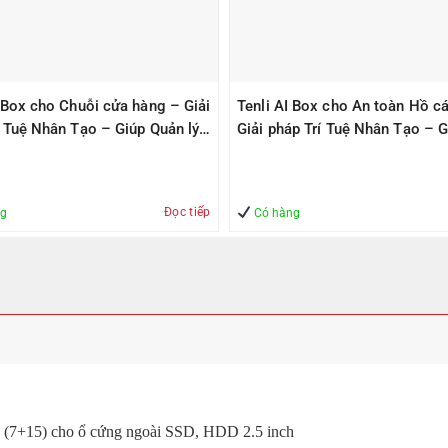
I Box cho Chuỗi cửa hàng – Giải
Tenli AI Box cho An toàn Hồ cá
í Tuệ Nhân Tạo – Giúp Quản lý
Giải pháp Trí Tuệ Nhân Tạo – G
àn
Quản lý – An Toàn
Đọc tiếp
ng
Có hàng
a (7+15) cho ổ cứng ngoài SSD, HDD 2.5 inch