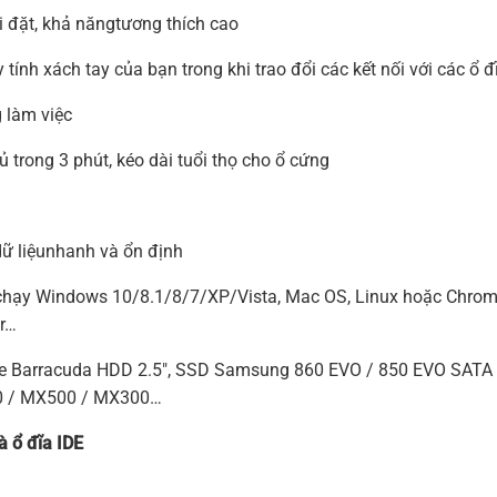
 đặt, khả năngtương thích cao
ính xách tay của bạn trong khi trao đổi các kết nối với các ổ 
g làm việc
ủ trong 3 phút, kéo dài tuổi thọ cho ổ cứng
dữ liệunhanh và ổn định
ay chạy Windows 10/8.1/8/7/XP/Vista, Mac OS, Linux hoặc Chro
r…
e Barracuda HDD 2.5″, SSD Samsung 860 EVO / 850 EVO SATA I
00 / MX500 / MX300…
à ổ đĩa IDE