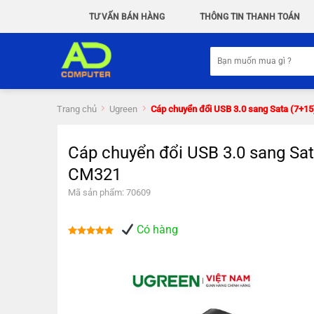
Chuyển
TƯ VẤN BÁN HÀNG
THÔNG TIN THANH TOÁN
đến
nội
Tìm
dung
kiếm:
Trang chủ
Ugreen
Cáp chuyển đổi USB 3.0 sang Sata (7+1
Cáp chuyển đổi USB 3.0 sang Sa
CM321
Mã sản phẩm: 70609
Có hàng
Được xếp
hạng
5.00
5 sao