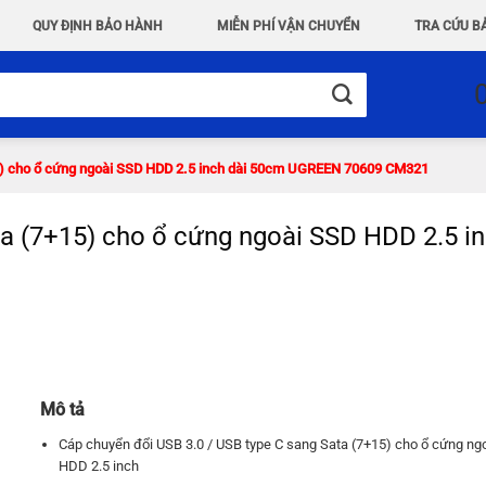
QUY ĐỊNH BẢO HÀNH
MIỄN PHÍ VẬN CHUYỂN
TRA CỨU B
5) cho ổ cứng ngoài SSD HDD 2.5 inch dài 50cm UGREEN 70609 CM321
ta (7+15) cho ổ cứng ngoài SSD HDD 2.5 
Mô tả
Cáp chuyển đổi USB 3.0 / USB type C sang Sata (7+15) cho ổ cứng ng
HDD 2.5 inch