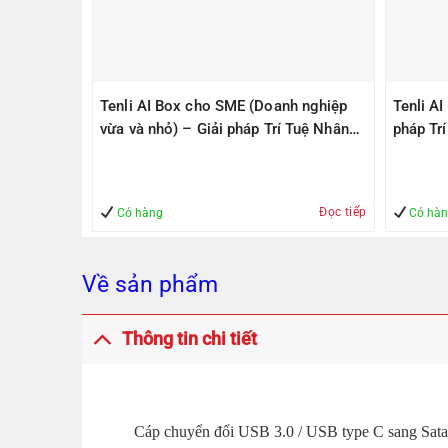
PS305(V2)
Tenli AI Box cho SME (Doanh nghiệp
Tenli A
ps, 1
vừa và nhỏ) – Giải pháp Trí Tuệ Nhân
pháp Tr
1000Mbps
Tạo – Giúp Quản lý – An Toàn
– An To
Đọc tiếp
Mua hàng
Có hàng
Có hà
Về sản phẩm
Thông tin chi tiết
Cáp chuyển đổi USB 3.0 / USB type C sang Sat