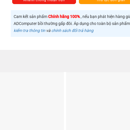
Nhanh chóng thuận tiện
Thủ tục đơn giản
Ổ cứng SATA 15 + 7 tương thích như: Seagate Barracuda HDD 2.5″, S
Samsung 860 EVO / 850 EVO SATA III, SSD WD Blue / Green 2.5 SATA
Cam kết sản phẩm
Chính hãng 100%
, nếu bạn phát hiện hàng gi
SanDisk PLUS, SSD SanDisk Ultra 3D, BX500 / MX500 / MX300…
ADComputer bồi thường gấp đôi. Áp dụng cho toàn bộ sản phẩ
Lưu ý: Không hỗ trợ ổ cứng SATA 3.5inch và ổ đĩa IDE
kiểm tra thông tin
và
chính sách đổi trả hàng