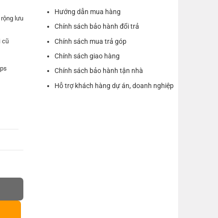
Hướng dẫn mua hàng
 rộng lưu
Chính sách bảo hành đổi trả
Chính sách mua trả góp
i cũ
Chính sách giao hàng
bps
Chính sách bảo hành tận nhà
Hỗ trợ khách hàng dự án, doanh nghiệp
h cao
ng khi
 thọ cho
 HDD 2.5 inch dài 50cm UGREEN 70609 CM321 số lượng
 như