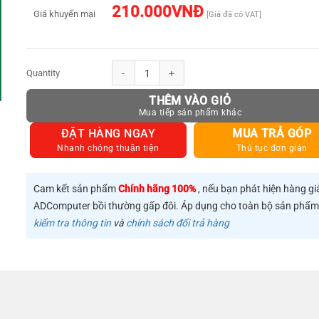
210.000
VNĐ
Giá khuyến mại
[Giá đã có VAT]
Cáp chuyển USB 2.0 to 3.5mm UGREEN 30757 (mic+loa) dây dù b
THÊM VÀO GIỎ
ĐẶT HÀNG NGAY
MUA TRẢ GÓP
Nhanh chóng thuận tiện
Thủ tục đơn giản
Cam kết sản phẩm
Chính hãng 100%
, nếu bạn phát hiện hàng gi
ADComputer bồi thường gấp đôi. Áp dụng cho toàn bộ sản phẩ
kiểm tra thông tin
và
chính sách đổi trả hàng