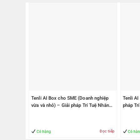
PS305(V2)
Tenli AI Box cho SME (Doanh nghiệp
Tenli A
ps, 1
vừa và nhỏ) – Giải pháp Trí Tuệ Nhân
pháp Tr
1000Mbps
Tạo – Giúp Quản lý – An Toàn
– An To
Đọc tiếp
Mua hàng
Có hàng
Có hà