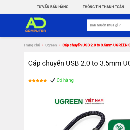
Chuyển
TƯ VẤN BÁN HÀNG
THÔNG TIN THANH TOÁN
đến
nội
Tìm
dung
kiếm:
Trang chủ
Ugreen
Cáp chuyển USB 2.0 to 3.5mm UGREEN 3
Cáp chuyển USB 2.0 to 3.5mm U
Có hàng
Được xếp
hạng
5.00
5 sao