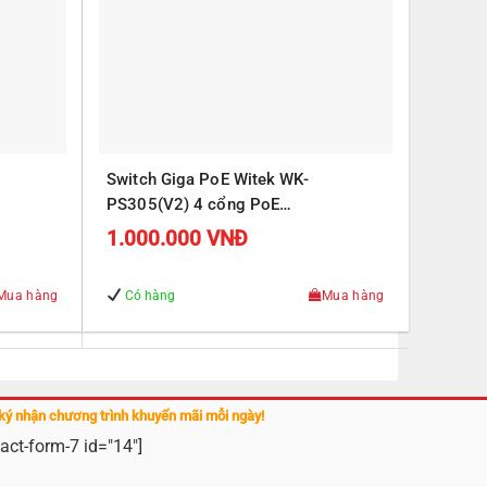
Switch Giga PoE Witek WK-
PS305(V2) 4 cổng PoE
J45
10/100/1000Mbps, 1 cổng RJ45
1.000.000
VNĐ
Uplink 10/100/1000Mbps
Mua hàng
Có hàng
Mua hàng
ký nhận chương trình khuyến mãi mỗi ngày!
act-form-7 id="14"]