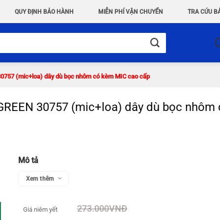
QUY ĐỊNH BẢO HÀNH
MIỄN PHÍ VẬN CHUYỂN
TRA CỨU B
0757 (mic+loa) dây dù bọc nhôm có kèm MIC cao cấp
GREEN 30757 (mic+loa) dây dù bọc nhôm
Mô tả
Xem thêm
273.000
VNĐ
Giá niêm yết