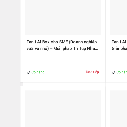
Tenli AI Box cho SME (Doanh nghiệp
Tenli A
vừa và nhỏ) – Giải pháp Trí Tuệ Nhân
Giải ph
Tạo – Giúp Quản lý – An Toàn
Quản lý
Đọc tiếp
Có hàng
Có hà