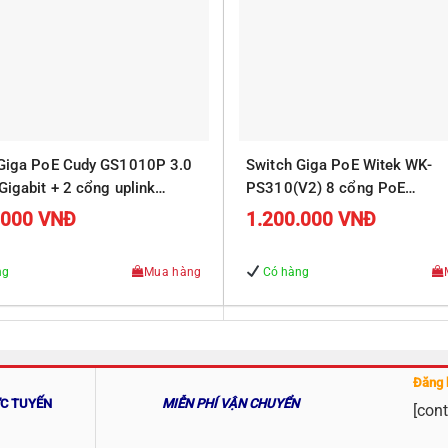
 Giga PoE Cudy GS1010P 3.0
Switch Giga PoE Witek WK-
Gigabit + 2 cổng uplink
PS310(V2) 8 cổng PoE
10/100/1000Mbps, 2 cổng R
.000
VNĐ
1.200.000
VNĐ
Uplink 10/100/1000Mbps
ng
Mua hàng
Có hàng
Đăng 
ỰC TUYẾN
MIỄN PHÍ VẬN CHUYỂN
[cont