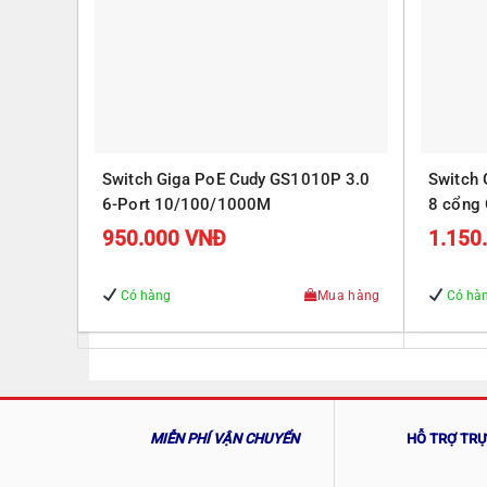
Switch Giga PoE Cudy GS1010P 3.0
Switch
6-Port 10/100/1000M
8 cổng 
Gigabit
950.000
VNĐ
1.150
Có hàng
Mua hàng
Có hà
MIỄN PHÍ VẬN CHUYỂN
HỖ TRỢ TR