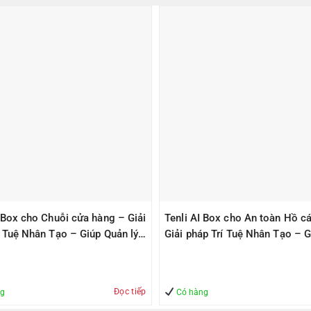
I Box cho Chuỗi cửa hàng – Giải
Tenli AI Box cho An toàn Hồ cá
í Tuệ Nhân Tạo – Giúp Quản lý
Giải pháp Trí Tuệ Nhân Tạo – G
àn
Quản lý – An Toàn
Đọc tiếp
ng
Có hàng