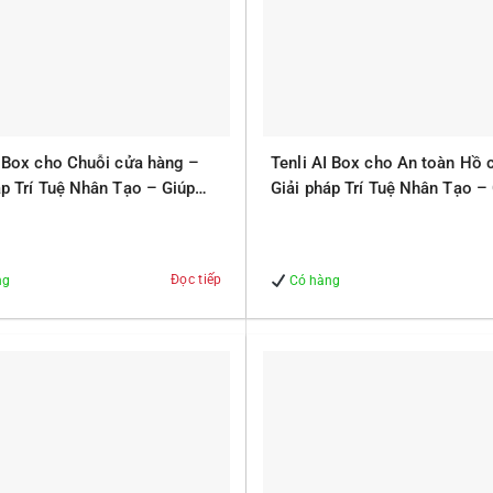
I Box cho Chuỗi cửa hàng –
Tenli AI Box cho An toàn Hồ 
áp Trí Tuệ Nhân Tạo – Giúp
Giải pháp Trí Tuệ Nhân Tạo –
 – An Toàn
Quản lý – An Toàn
Đọc tiếp
ng
Có hàng