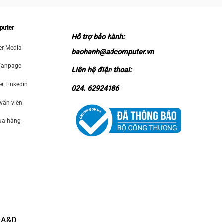
puter
Hỗ trợ bảo hành:
r Media
baohanh@adcomputer.vn
Fanpage
Liên hệ điện thoai:
 Linkedin
024. 62924186
 vấn viên
mua hàng
 A&D