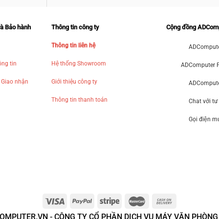
và Bảo hành
Thông tin công ty
Cộng đồng ADCom
Thông tin liên hệ
ADCompute
ng tin
Hệ thống Showroom
ADComputer 
 Giao nhận
Giới thiệu công ty
ADComputer
Thông tin thanh toán
Chat với tư
Gọi điện 
OMPUTER.VN - CÔNG TY CỔ PHẦN DỊCH VỤ MÁY VĂN PHÒNG