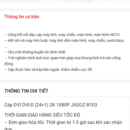
Thông tin cơ bản
– Cổng kết nối dây cáp máy tính, máy chiếu, màn hình, màn hình HDTV.
– Kết nối với máy tính hoặc máy tính đến màn hình, máy chiếu, switchbox,
…
– Cho một đường truyền ổn định nhất.
– Trải nghiệm hình ảnh trực quan hơn giúp mọi khung hình trở nên sống
động
– Cáp được bảo vệ kép bên ngoài. Giảm nhiễu cực tốt
THÔNG TIN CHI TIẾT
Cáp DVI DVI-D (24+1) 2K 1080P JASOZ B103
THỜI GIAN GIAO HÀNG SIÊU TỐC ĐỘ
– Đơn giao hỏa tốc: Thời gian từ 1-3 giờ sau khi xác nhận
đơn.