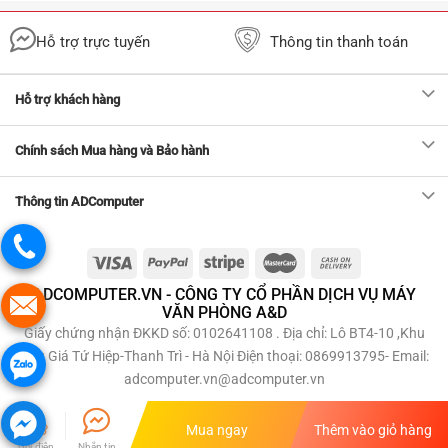
Hỗ trợ trực tuyến
Thông tin thanh toán
Hỗ trợ khách hàng
Chính sách Mua hàng và Bảo hành
Thông tin ADComputer
ADCOMPUTER.VN - CÔNG TY CỔ PHẦN DỊCH VỤ MÁY
VĂN PHÒNG A&D
Giấy chứng nhận ĐKKD số: 0102641108 . Địa chỉ: Lô BT4-10 ,Khu
Đấu Giá Tứ Hiệp-Thanh Trì - Hà Nội Điện thoại: 0869913795- Email:
adcomputer.vn@adcomputer.vn
Mua ngay
Thêm vào giỏ hàng
Gọi điện
Nhắn tin