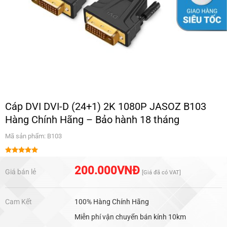
Cáp DVI DVI-D (24+1) 2K 1080P JASOZ B103
Hàng Chính Hãng – Bảo hành 18 tháng
Mã sản phẩm: B103
Được xếp
hạng
5.00
200.000
VNĐ
Giá bán lẻ
[Giá đã có VAT]
5 sao
Cam Kết
100% Hàng Chính Hãng
Miễn phí vận chuyển bán kính 10km