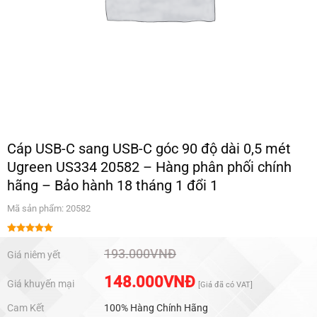
Cáp USB-C sang USB-C góc 90 độ dài 0,5 mét
Ugreen US334 20582 – Hàng phân phối chính
hãng – Bảo hành 18 tháng 1 đổi 1
Mã sản phẩm: 20582
Được xếp
hạng
5.00
193.000
VNĐ
Giá niêm yết
5 sao
148.000
VNĐ
Giá khuyến mại
[Giá đã có VAT]
Cam Kết
100% Hàng Chính Hãng