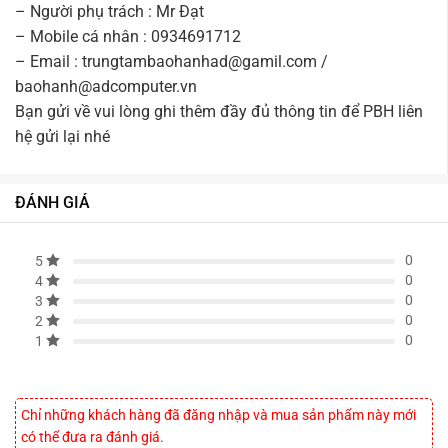
– Người phụ trách : Mr Đạt
– Mobile cá nhân : 0934691712
– Email : trungtambaohanhad@gamil.com /
baohanh@adcomputer.vn
Bạn gửi về vui lòng ghi thêm đầy đủ thông tin để PBH liên
hệ gửi lại nhé
ĐÁNH GIÁ
0
5
0
4
0
3
0
2
0
1
Chỉ những khách hàng đã đăng nhập và mua sản phẩm này mới
có thể đưa ra đánh giá.