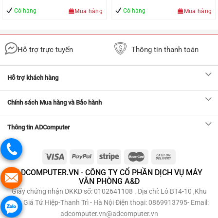
850.000 VNĐ.
tại
tháng
2m UGREEN US341
là:
Có hàng
Có hàng
Mua hàng
Mua hàng
Đ.
600.000 VN
Hỗ trợ trực tuyến
Thông tin thanh toán
Hỗ trợ khách hàng
Chính sách Mua hàng và Bảo hành
Thông tin ADComputer
ADCOMPUTER.VN - CÔNG TY CỔ PHẦN DỊCH VỤ MÁY
VĂN PHÒNG A&D
Giấy chứng nhận ĐKKD số: 0102641108 . Địa chỉ: Lô BT4-10 ,Khu
Đấu Giá Tứ Hiệp-Thanh Trì - Hà Nội Điện thoại: 0869913795- Email:
adcomputer.vn@adcomputer.vn