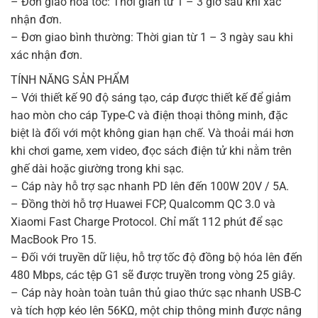
– Đơn giao hỏa tốc: Thời gian từ 1 – 3 giờ sau khi xác
nhận đơn.
– Đơn giao bình thường: Thời gian từ 1 – 3 ngày sau khi
xác nhận đơn.
TÍNH NĂNG SẢN PHẨM
– Với thiết kế 90 độ sáng tạo, cáp được thiết kế để giảm
hao mòn cho cáp Type-C và điện thoại thông minh, đặc
biệt là đối với một không gian hạn chế. Và thoải mái hơn
khi chơi game, xem video, đọc sách điện tử khi nằm trên
ghế dài hoặc giường trong khi sạc.
– Cáp này hỗ trợ sạc nhanh PD lên đến 100W 20V / 5A.
– Đồng thời hỗ trợ Huawei FCP, Qualcomm QC 3.0 và
Xiaomi Fast Charge Protocol. Chỉ mất 112 phút để sạc
MacBook Pro 15.
– Đối với truyền dữ liệu, hỗ trợ tốc độ đồng bộ hóa lên đến
480 Mbps, các tệp G1 sẽ được truyền trong vòng 25 giây.
– Cáp này hoàn toàn tuân thủ giao thức sạc nhanh USB-C
và tích hợp kéo lên 56KΩ, một chip thông minh được nâng