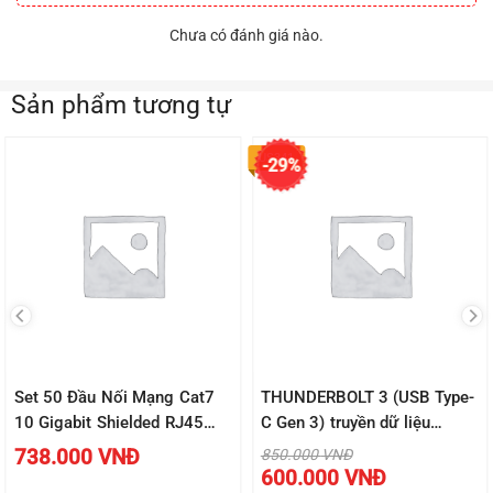
Chưa có đánh giá nào.
Sản phẩm tương tự
US341
-29%
Set 50 Đầu Nối Mạng Cat7
THUNDERBOLT 3 (USB Type-
10 Gigabit Shielded RJ45
C Gen 3) truyền dữ liệu
8p8c JASOZ E116 – Hàng
40Gbps, xuất hình ảnh
Giá
738.000
VNĐ
850.000
VNĐ
gốc
Giá
chính hãng – Bảo hành 18
5K60Hz, sạc 100W, dài 0.5-
600.000
VNĐ
là:
hiện