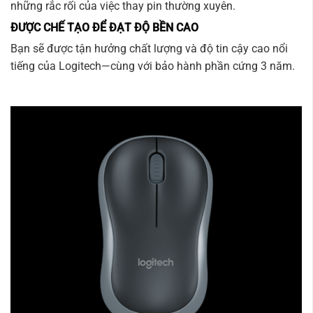
những rắc rối của việc thay pin thường xuyên.
ĐƯỢC CHẾ TẠO ĐỂ ĐẠT ĐỘ BỀN CAO
Bạn sẽ được tận hưởng chất lượng và độ tin cậy cao nổi
tiếng của Logitech—cùng với bảo hành phần cứng 3 năm.