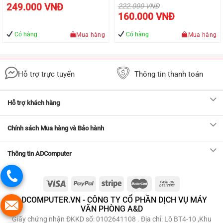
Giá
249.000
VNĐ
222.000
VNĐ
gốc
Giá
160.000
VNĐ
là:
hiện
222.000 VNĐ.
tại
là:
Có hàng
Có hàng
Mua hàng
Mua hàng
Đ.
160.000 VN
Hỗ trợ trực tuyến
Thông tin thanh toán
Hỗ trợ khách hàng
Chính sách Mua hàng và Bảo hành
Thông tin ADComputer
ADCOMPUTER.VN - CÔNG TY CỔ PHẦN DỊCH VỤ MÁY
VĂN PHÒNG A&D
Giấy chứng nhận ĐKKD số: 0102641108 . Địa chỉ: Lô BT4-10 ,Khu