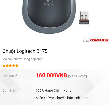
Chuột Logitech B175
Mã sản phẩm: Đang cập nhật
Được xếp
hạng
5.00
160.000
VNĐ
Giá bán lẻ
[Giá đã có VAT]
5 sao
Cam Kết
100% Hàng Chính Hãng
Miễn phí vận chuyển bán kính 10km