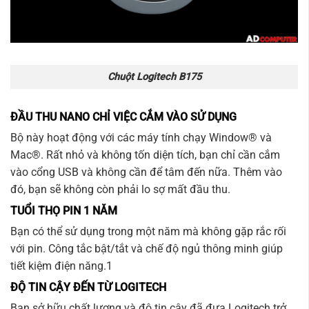
Chuột Logitech B175
ĐẦU THU NANO CHỈ VIỆC CẮM VÀO SỬ DỤNG
Bộ này hoạt động với các máy tính chạy Window® và
Mac®. Rất nhỏ và không tốn diện tích, bạn chỉ cần cắm
vào cổng USB và không cần để tâm đến nữa. Thêm vào
đó, bạn sẽ không còn phải lo sợ mất đầu thu.
TUỔI THỌ PIN 1 NĂM
Bạn có thể sử dụng trong một năm mà không gặp rắc rối
với pin. Công tắc bật/tắt và chế độ ngủ thông minh giúp
tiết kiệm điện năng.1
ĐỘ TIN CẬY ĐẾN TỪ LOGITECH
Bạn sở hữu chất lượng và độ tin cậy đã đưa Logitech trở