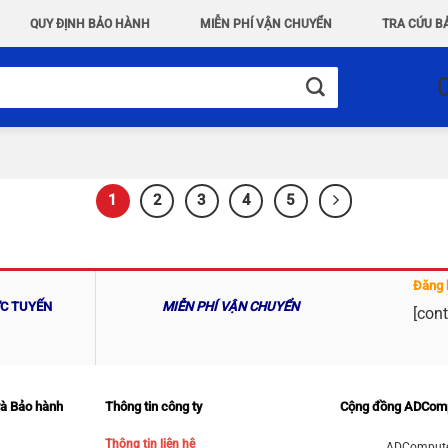
QUY ĐỊNH BẢO HÀNH
MIỄN PHÍ VẬN CHUYỂN
TRA CỨU B
1
2
3
4
5
Đăng 
ỰC TUYẾN
MIỄN PHÍ VẬN CHUYỂN
[cont
và Bảo hành
Thông tin công ty
Cộng đồng ADCom
Thông tin liên hệ
ADCompute