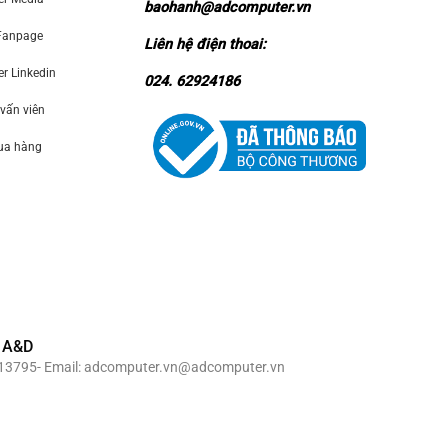
baohanh@adcomputer.vn
Fanpage
Liên hệ điện thoai:
 Linkedin
024. 62924186
 vấn viên
mua hàng
 A&D
69913795- Email: adcomputer.vn@adcomputer.vn