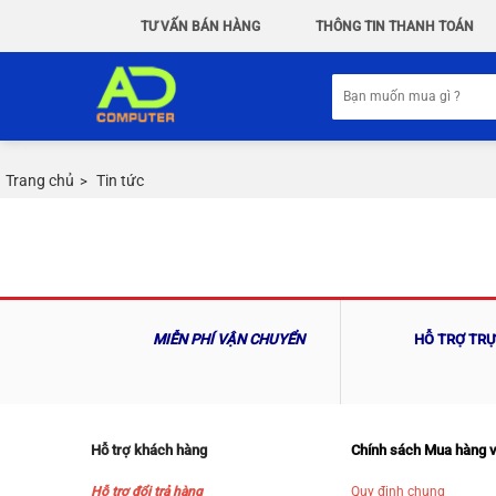
Chuyển
TƯ VẤN BÁN HÀNG
THÔNG TIN THANH TOÁN
đến
nội
Tìm
dung
kiếm:
Trang chủ
Tin tức
>
MIỄN PHÍ VẬN CHUYỂN
HỖ TRỢ TR
Hỗ trợ khách hàng
Chính sách Mua hàng 
Hỗ trợ đổi trả hàng
Quy định chung