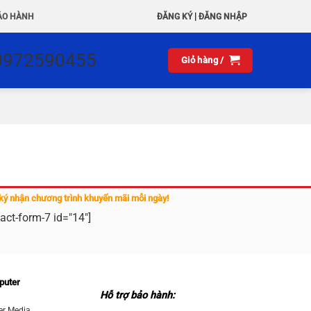
|
ẢO HÀNH
ĐĂNG KÝ
ĐĂNG NHẬP
0972590455
Giỏ hàng /
ký nhận chương trình khuyến mãi mỗi ngày!
act-form-7 id="14"]
puter
Hỗ trợ bảo hành:
r Media