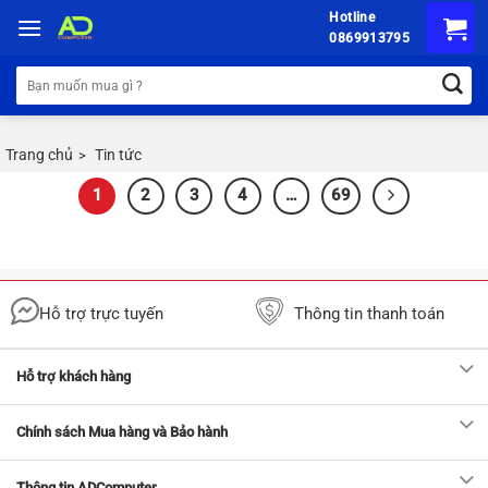
Chuyển
Hotline
đến
0869913795
nội
Tìm
dung
kiếm:
Trang chủ
Tin tức
>
1
2
3
4
…
69
Hỗ trợ trực tuyến
Thông tin thanh toán
Hỗ trợ khách hàng
Chính sách Mua hàng và Bảo hành
Thông tin ADComputer