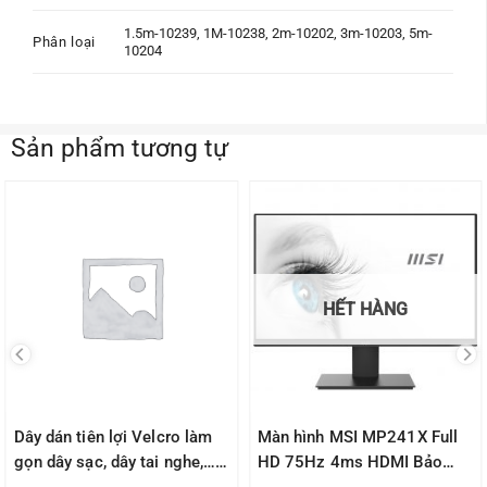
1.5m-10239, 1M-10238, 2m-10202, 3m-10203, 5m-
Phân loại
10204
Sản phẩm tương tự
HẾT HÀNG
Dây dán tiên lợi Velcro làm
Màn hình MSI MP241X Full
gọn dây sạc, dây tai nghe,…
HD 75Hz 4ms HDMI Bảo