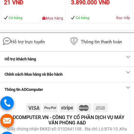
UGREEN 50370
hành 24 tháng
21
VNĐ
3.890.000
VNĐ
Có hàng
Có hàng
Đọc tiếp
Mua hàng
Hỗ trợ trực tuyến
Thông tin thanh toán
Hỗ trợ khách hàng
Chính sách Mua hàng và Bảo hành
Thông tin ADComputer
ADCOMPUTER.VN - CÔNG TY CỔ PHẦN DỊCH VỤ MÁY
VĂN PHÒNG A&D
Giấy chứng nhận ĐKKD số: 0102641108 . Địa chỉ: Lô BT4-10 ,Khu