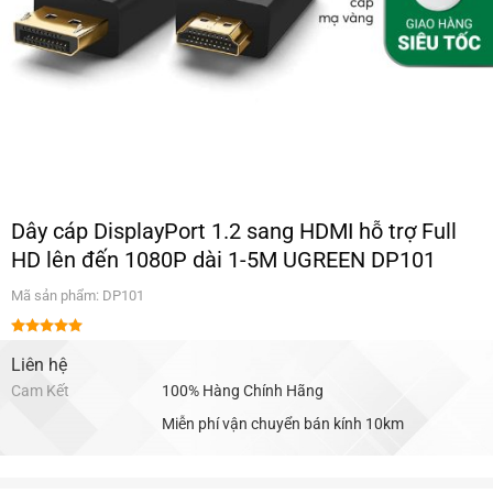
Dây cáp DisplayPort 1.2 sang HDMI hỗ trợ Full
HD lên đến 1080P dài 1-5M UGREEN DP101
Mã sản phẩm: DP101
Được xếp
hạng
Liên hệ
5.00
5 sao
Cam Kết
100% Hàng Chính Hãng
Miễn phí vận chuyển bán kính 10km