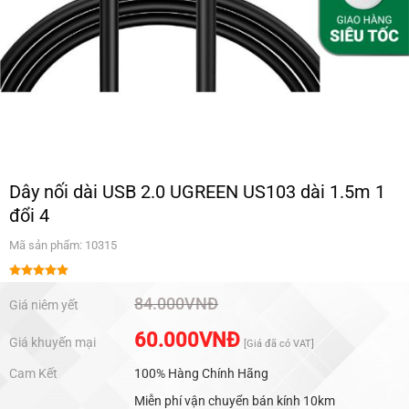
Dây nối dài USB 2.0 UGREEN US103 dài 1.5m 1
đổi 4
Mã sản phẩm: 10315
Được xếp
hạng
5.00
84.000
VNĐ
Giá niêm yết
5 sao
60.000
VNĐ
Giá khuyến mại
[Giá đã có VAT]
Cam Kết
100% Hàng Chính Hãng
Miễn phí vận chuyển bán kính 10km