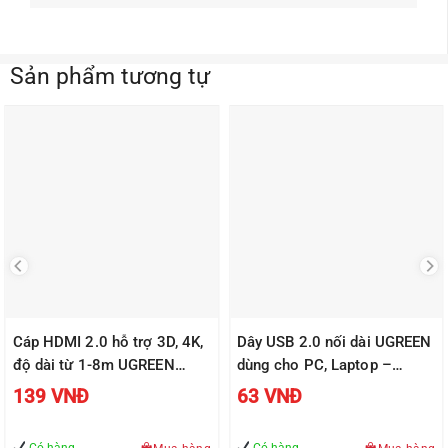
Có hàng
Có hàng
Mua hàng
Mua hàng
Hỗ trợ trực tuyến
Thông tin thanh toán
Hỗ trợ khách hàng
Chính sách Mua hàng và Bảo hành
Thông tin ADComputer
ADCOMPUTER.VN - CÔNG TY CỔ PHẦN DỊCH VỤ MÁY
VĂN PHÒNG A&D
Giấy chứng nhận ĐKKD số: 0102641108 . Địa chỉ: Lô BT4-10 ,Khu
Đấu Giá Tứ Hiệp-Thanh Trì - Hà Nội Điện thoại: 0869913795- Email: