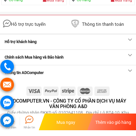
adcomputer.vn@adcomputer.vn
Mua ngay
Thêm vào giỏ hàng
Gọi điện
Nhắn tin