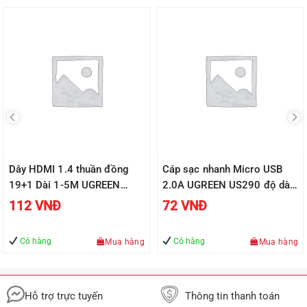
Dây HDMI 1.4 thuần đồng
Cáp sạc nhanh Micro USB
19+1 Dài 1-5M UGREEN
2.0A UGREEN US290 độ dài
HD104
từ 0.25m đến 2m, vỏ sợi bện
112
VNĐ
72
VNĐ
siêu bền
Có hàng
Có hàng
Mua hàng
Mua hàng
Hỗ trợ trực tuyến
Thông tin thanh toán