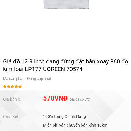
Giá đỡ 12.9 inch dạng đứng đặt bàn xoay 360 độ
kim loại LP177 UGREEN 70574
Mã sản phẩm: Đang cập nhật
Được xếp
hạng
5.00
570
VNĐ
Giá bán lẻ
[Giá đã có VAT]
5 sao
Cam Kết
100% Hàng Chính Hãng
Miễn phí vận chuyển bán kính 10km