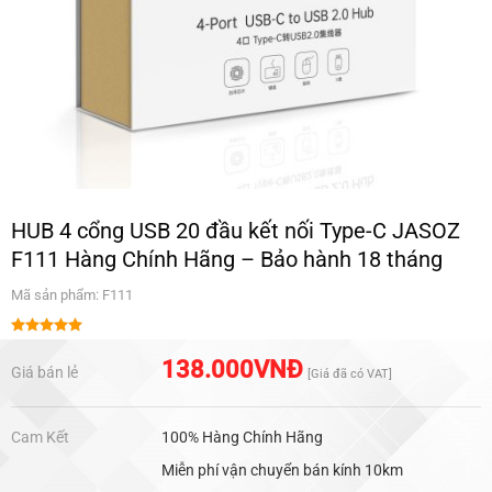
HUB 4 cổng USB 20 đầu kết nối Type-C JASOZ
F111 Hàng Chính Hãng – Bảo hành 18 tháng
Mã sản phẩm: F111
Được xếp
hạng
5.00
138.000
VNĐ
Giá bán lẻ
[Giá đã có VAT]
5 sao
Cam Kết
100% Hàng Chính Hãng
Miễn phí vận chuyển bán kính 10km