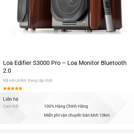
Loa Edifier S3000 Pro – Loa Monitor Bluetooth
2.0
Mã sản phẩm: Đang cập nhật
Được xếp
hạng
Liên hệ
5.00
5 sao
Cam Kết
100% Hàng Chính Hãng
Miễn phí vận chuyển bán kính 10km