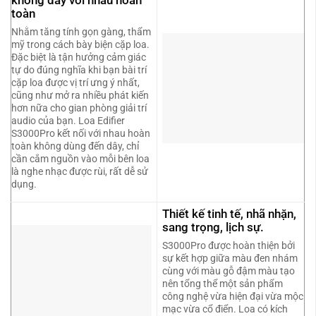
toàn
Nhằm tăng tính gọn gàng, thẩm
mỹ trong cách bày biện cặp loa.
Đặc biệt là tận hưởng cảm giác
tự do đúng nghĩa khi bạn bài trí
cặp loa được vị trí ưng ý nhất,
cũng như mở ra nhiều phát kiến
hơn nữa cho gian phòng giải trí
audio của bạn. Loa Edifier
S3000Pro kết nối với nhau hoàn
toàn không dùng đến dây, chỉ
cần cắm nguồn vào mỗi bên loa
là nghe nhạc được rùi, rất dễ sử
dụng.
Thiết kế tinh tế, nhã nhặn,
sang trọng, lịch sự.
S3000Pro được hoàn thiện bởi
sự kết hợp giữa màu đen nhám
cùng với màu gỗ đậm màu tạo
nên tổng thể một sản phẩm
công nghệ vừa hiện đại vừa mộc
mạc vừa cổ điển. Loa có kích