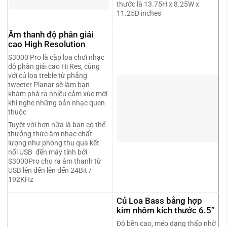
thước là 13.75H x 8.25W x
11.25D inches
Âm thanh độ phân giải
cao High Resolution
S3000 Pro là cặp loa chơi nhạc
độ phân giải cao Hi Res, cùng
với củ loa treble từ phẳng
tweeter Planar sẽ làm bạn
khám phá ra nhiều cảm xúc mới
khi nghe những bản nhạc quen
thuộc
Tuyệt vời hơn nữa là bạn có thể
thưởng thức âm nhạc chất
lượng như phòng thu qua kết
nối USB đến máy tính bởi
S3000Pro cho ra âm thanh từ
USB lên đến lên đến 24Bit /
192KHz
Củ Loa Bass bằng hợp
kim nhôm kích thước 6.5”
Độ bền cao, méo dạng thấp nhờ