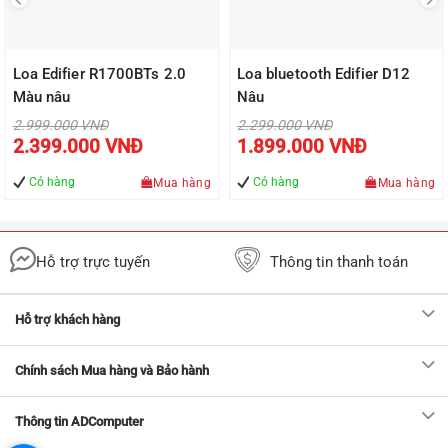
Loa Edifier R1700BTs 2.0
Loa bluetooth Edifier D12
Màu nâu
Nâu
Giá
Giá
2.999.000
VNĐ
2.299.000
VNĐ
gốc
gốc
Giá
Giá
2.399.000
VNĐ
1.899.000
VNĐ
là:
là:
hiện
hiện
2.999.000 VNĐ.
2.299.000 VNĐ.
tại
tại
là:
là:
Có hàng
Có hàng
Mua hàng
Mua hàng
2.399.000 VNĐ.
1.899.000 
Hỗ trợ trực tuyến
Thông tin thanh toán
Hỗ trợ khách hàng
Chính sách Mua hàng và Bảo hành
Thông tin ADComputer