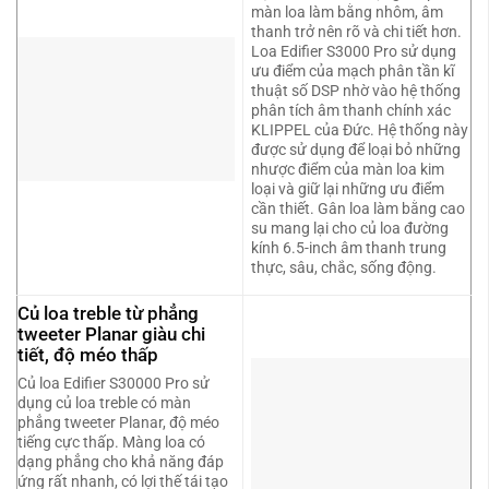
màn loa làm bằng nhôm, âm
thanh trở nên rõ và chi tiết hơn.
Loa Edifier S3000 Pro sử dụng
ưu điểm của mạch phân tần kĩ
thuật số DSP nhờ vào hệ thống
phân tích âm thanh chính xác
KLIPPEL của Đức. Hệ thống này
được sử dụng để loại bỏ những
nhược điểm của màn loa kim
loại và giữ lại những ưu điểm
cần thiết. Gân loa làm bằng cao
su mang lại cho củ loa đường
kính 6.5-inch âm thanh trung
thực, sâu, chắc, sống động.
Củ loa treble từ phẳng
tweeter Planar giàu chi
tiết, độ méo thấp
Củ loa Edifier S30000 Pro sử
dụng củ loa treble có màn
phẳng tweeter Planar, độ méo
tiếng cực thấp. Màng loa có
dạng phẳng cho khả năng đáp
ứng rất nhanh, có lợi thế tái tạo