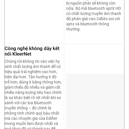
bị nguồn phát sẽ không còn
nữa. Bộ mã bluetooth aptX HD
có chất lượng truyền âm thanh
độ phân giải cao 24bits soi với
aptx và bluetooth thông
thường.
Công nghệ không dây kết
nối KleerNet
Chúng tôi không tin vào việc hy
sinh chất lượng âm thanh để có
hiệu quả trải nghiệm cao hơn,
hiện đại hơn. Tận hưởng ít độ
trễ hơn, dùng ít băng thông hơn,
giảm thiểu độ nhiễu và giảm rất
nhiều năng lượng tiêu hao chính
là sự khác biệt rõ rệt nhất khi so
sánh với các loa Bluetooth
truyền thống – đó chính là
những tinh chỉnh quý báu nhất
mà các chuyên gia của Edifier
mong muốn làm được nhất và
quả thực đã có thành tựu để