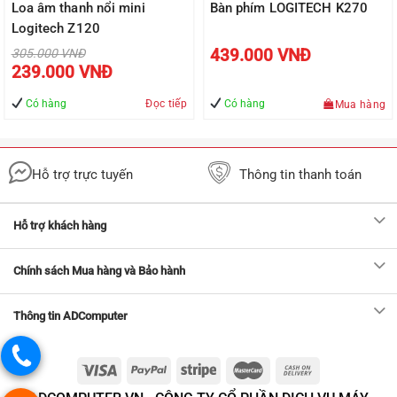
Loa âm thanh nổi mini
Bàn phím LOGITECH K270
Logitech Z120
Giá
439.000
VNĐ
305.000
VNĐ
gốc
Giá
239.000
VNĐ
là:
hiện
305.000 VNĐ.
tại
là:
Có hàng
Đọc tiếp
Có hàng
Mua hàng
VNĐ.
239.000 VNĐ.
Hỗ trợ trực tuyến
Thông tin thanh toán
Hỗ trợ khách hàng
Chính sách Mua hàng và Bảo hành
Thông tin ADComputer