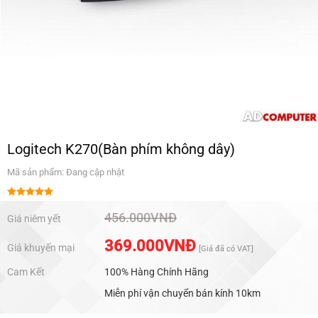
Logitech K270(Bàn phím không dây)
Mã sản phẩm: Đang cập nhật
Được xếp
hạng
5.00
456.000
VNĐ
Giá niêm yết
5 sao
369.000
VNĐ
Giá khuyến mại
[Giá đã có VAT]
Cam Kết
100% Hàng Chính Hãng
Miễn phí vận chuyển bán kính 10km