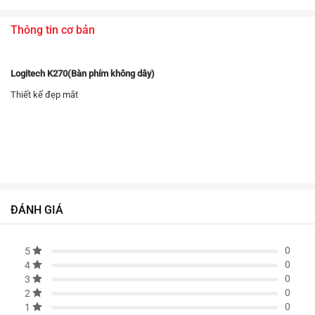
Thông tin cơ bản
Logitech K270(Bàn phím không dây)
Thiết kế đẹp mắt
ĐÁNH GIÁ
0
5
0
4
0
3
0
2
0
1