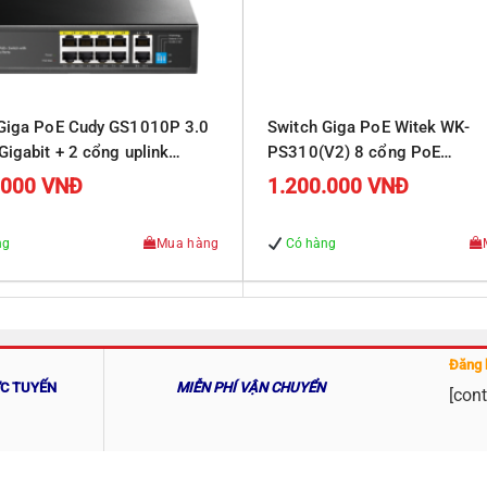
 Giga PoE Cudy GS1010P 3.0
Switch Giga PoE Witek WK-
Gigabit + 2 cổng uplink
PS310(V2) 8 cổng PoE
10/100/1000Mbps, 2 cổng R
.000
VNĐ
1.200.000
VNĐ
Uplink 10/100/1000Mbps
ng
Mua hàng
Có hàng
Đăng 
ỰC TUYẾN
MIỄN PHÍ VẬN CHUYỂN
[cont