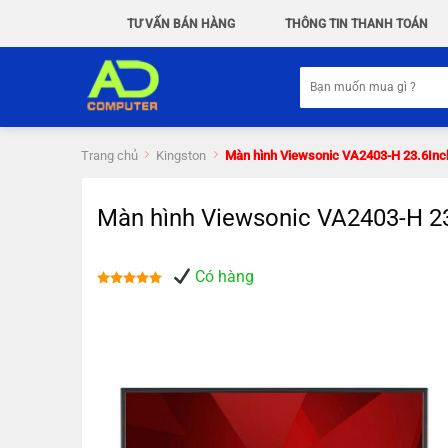
Chuyển
TƯ VẤN BÁN HÀNG
THÔNG TIN THANH TOÁN
đến
nội
Tìm
dung
kiếm:
Trang chủ
Kingston
Màn hình Viewsonic VA2403-H 23.6In
Màn hình Viewsonic VA2403-H 2
Có hàng
Được xếp
hạng
5.00
5 sao