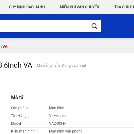
QUY ĐỊNH BẢO HÀNH
MIỄN PHÍ VẬN CHUYỂN
TRA CỨU B
ch VA
3.6Inch VA
Mã sản phẩm: Đang cập nhật
Mô tả
Sản phẩm
Màn hình
Tên Hãng
Viewsonic
Model
VA2403-H
Kiểu màn hình
Màn hình văn phòng