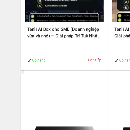
Tenli AI Box cho SME (Doanh nghiệp
Tenli A
vừa và nhỏ) – Giải pháp Trí Tuệ Nhân
Giải ph
Tạo – Giúp Quản lý – An Toàn
Quản lý
Đọc tiếp
Có hàng
Có hà