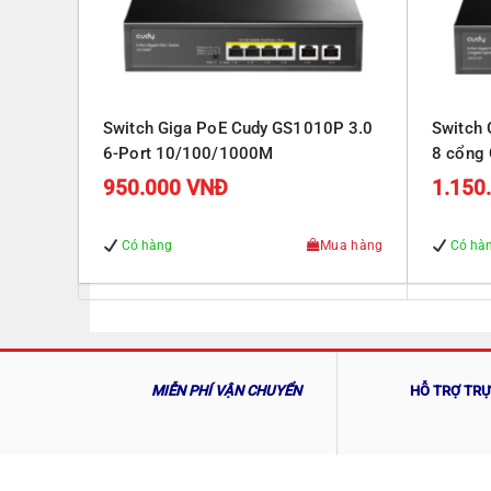
Switch Giga PoE Cudy GS1010P 3.0
Switch
6-Port 10/100/1000M
8 cổng 
Gigabit
950.000
VNĐ
1.150
Có hàng
Mua hàng
Có hà
MIỄN PHÍ VẬN CHUYỂN
HỖ TRỢ TR