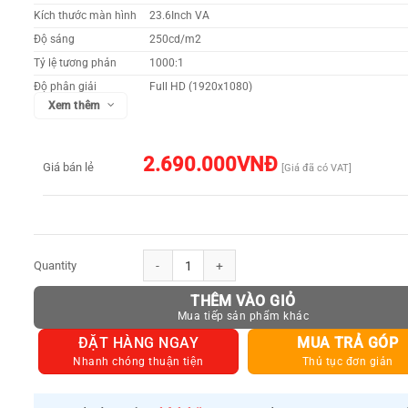
Kích thước màn hình
23.6Inch VA
Độ sáng
250cd/m2
Tỷ lệ tương phản
1000:1
Độ phân giải
Full HD (1920x1080)
Xem thêm
Thời gian đáp ứng
5ms
Góc nhìn
178°/178°
Tần số quét
60HZ
2.690.000
VNĐ
Giá bán lẻ
[Giá đã có VAT]
Cổng giao tiếp
VGA x 1/HDMI x 1 (v1.4 compatible)
Tính năng khác
Đang cập nhật
Xuất xứ
Chính hãng
Màn hình Viewsonic VA2403-H 23.6Inch VA số lượng
THÊM VÀO GIỎ
ĐẶT HÀNG NGAY
MUA TRẢ GÓP
Nhanh chóng thuận tiện
Thủ tục đơn giản