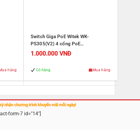
Switch Giga PoE Witek WK-
PS305(V2) 4 cổng PoE
J45
10/100/1000Mbps, 1 cổng RJ45
1.000.000
VNĐ
Uplink 10/100/1000Mbps
Mua hàng
Có hàng
Mua hàng
ký nhận chương trình khuyến mãi mỗi ngày!
act-form-7 id="14"]