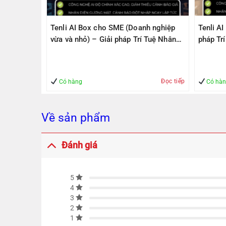
PS305(V2)
Tenli AI Box cho SME (Doanh nghiệp
Tenli A
ps, 1
vừa và nhỏ) – Giải pháp Trí Tuệ Nhân
pháp Tr
1000Mbps
Tạo – Giúp Quản lý – An Toàn
– An To
Đọc tiếp
Mua hàng
Có hàng
Có hà
Về sản phẩm
Đánh giá
5
4
3
2
1