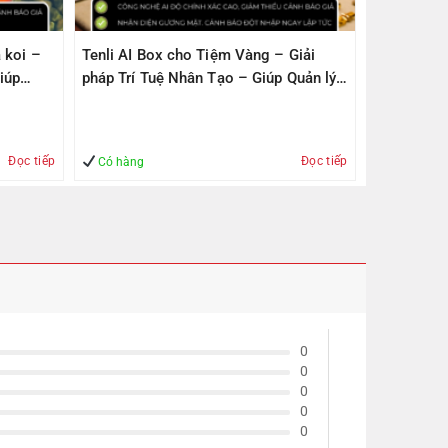
 koi –
Tenli AI Box cho Tiệm Vàng – Giải
iúp
pháp Trí Tuệ Nhân Tạo – Giúp Quản lý
– An Toàn
Đọc tiếp
Đọc tiếp
Có hàng
0
0
0
0
0