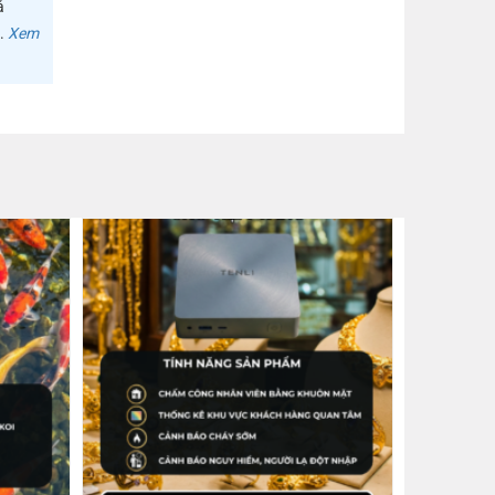
ả
m.
Xem