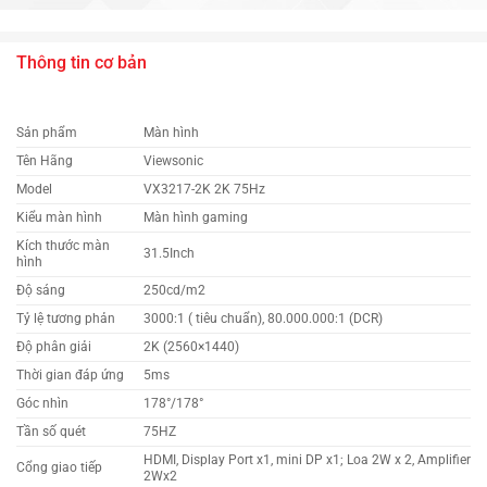
Thông tin cơ bản
Sản phẩm
Màn hình
Tên Hãng
Viewsonic
Model
VX3217-2K 2K 75Hz
Kiểu màn hình
Màn hình gaming
Kích thước màn
31.5Inch
hình
Độ sáng
250cd/m2
Tỷ lệ tương phản
3000:1 ( tiêu chuẩn), 80.000.000:1 (DCR)
Độ phân giải
2K (2560×1440)
Thời gian đáp ứng
5ms
Góc nhìn
178°/178°
Tần số quét
75HZ
HDMI, Display Port x1, mini DP x1; Loa 2W x 2, Amplifier
Cổng giao tiếp
2Wx2