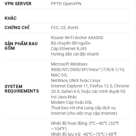
VPN SERVER
PPTP, OpenVPN
KHÁC
CHỨNG CHỈ
FCC, CE, RoHS
Router Wi-Fi Archer AX6000
Bộ chuyển đổi nguồn
SẢN PHẨM BAO
GỒM
Cáp Ethernet RJ45
Hướng dẫn cài đặt nhanh
Microsoft Windows
98SE/NT/2000/XP/Vista™/7/8/8.1/10,
MAC OS,
NetWare, UNIX hoặc Linux
Internet Explorer 11, Firefox 12.0, Chrome
SYSTEM
REQUIREMENTS
20.0, Safari 4.0, hoặc các trình duyệt hỗ
trợ Java khác
Modem Cáp hoặc DSL
Thuê bao với nhà cung cấp dịch vụ
Internet (cho việc truy cập Internet)
Nhiệt độ hoạt động: 0℃~40℃ (32℉
~104℉)
Nhiệt độ lưu trữ: -40℃~70℃ (-40℉