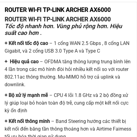
ROUTER WI-FI TP-LINK ARCHER AX6000
ROUTER WI-FI TP-LINK ARCHER AX6000
Tốc độ nhanh hơn. Vùng phủ rộng hơn. Hiệu
suất cao hơn
.
+ Kết nối tốc độ cao
– 1 cổng WAN 2.5 Gbps , 8 cổng LAN
Gigabit, và 2 cổng USB 3.0 Type A và Type C
+ Hiệu quả cao
– OFDMA tăng thông lượng trung bình lên
4 lần trong các mô hình đòi hỏi nhiều kết nối so với router
802.11ac thông thường. Mu-MIMO hỗ trợ cả uplink và
downlink.
+ Bộ xử lý mạnh mẽ
– CPU 4 lõi 1.8 GHz và 2 bộ đồng xử
lý giúp loại bỏ hoàn toàn độ trễ, cung cấp một kết nối cực
kỳ ổn định
+ Kết nối thông minh
– Band Steering hướng các thiết bị
kết nối đến băng tần thông thoáng hơn và Airtime Fairness
tối ưu hóa thời gian sử dụng.