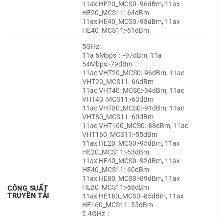
11ax HE20_MCS0:-96dBm, 11ax
HE20_MCS11:-64dBm
11ax HE40_MCS0:-93dBm, 11ax
HE40_MCS11:-61dBm
5GHz:
11a 6Mbps：-97dBm, 11a
54Mbps:-79dBm
11ac VHT20_MCS0:-96dBm, 11ac
VHT20_MCS11:-66dBm
11ac VHT40_MCS0:-94dBm, 11ac
VHT40_MCS11:-63dBm
11ac VHT80_MCS0:-91dBm, 11ac
VHT80_MCS11:-60dBm
11ac VHT160_MCS0:-88dBm, 11ac
VHT160_MCS11:-55dBm
11ax HE20_MCS0:-95dBm, 11ax
HE20_MCS11:-63dBm
11ax HE40_MCS0:-92dBm, 11ax
HE40_MCS11:-60dBm
11ax HE80_MCS0:-89dBm, 11ax
HE80_MCS11:-58dBm
CÔNG SUẤT
TRUYỀN TẢI
11ax HE160_MCS0:-85dBm, 11ax
HE160_MCS11:-55dBm
2.4GHz：