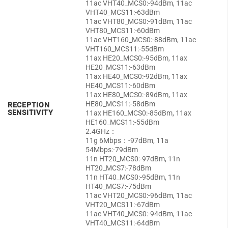
11ac VHT40_MCS0:-94dBm, 11ac
VHT40_MCS11:-63dBm
11ac VHT80_MCS0:-91dBm, 11ac
VHT80_MCS11:-60dBm
11ac VHT160_MCS0:-88dBm, 11ac
VHT160_MCS11:-55dBm
11ax HE20_MCS0:-95dBm, 11ax
HE20_MCS11:-63dBm
11ax HE40_MCS0:-92dBm, 11ax
HE40_MCS11:-60dBm
11ax HE80_MCS0:-89dBm, 11ax
HE80_MCS11:-58dBm
RECEPTION
SENSITIVITY
11ax HE160_MCS0:-85dBm, 11ax
HE160_MCS11:-55dBm
2.4GHz：
11g 6Mbps：-97dBm, 11a
54Mbps:-79dBm
11n HT20_MCS0:-97dBm, 11n
HT20_MCS7:-78dBm
11n HT40_MCS0:-95dBm, 11n
HT40_MCS7:-75dBm
11ac VHT20_MCS0:-96dBm, 11ac
VHT20_MCS11:-67dBm
11ac VHT40_MCS0:-94dBm, 11ac
VHT40_MCS11:-64dBm