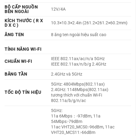
BỘ CẤP NGUỒN
12V/4A
BÊN NGOÀI
KÍCH THƯỚC ( R X
10.3×10.3×2.4in (261.2×261.2×60.2mm)
D X C )
ĂNG TEN
8 ăng ten ngoài hiệu suất cao
TÍNH NĂNG WI-FI
IEEE 802.11ax/ac/n/a 5GHz
CHUẨN WI-FI
IEEE 802.11ax/n/b/g 2.4GHz
BĂNG TẦN
2.4GHz và 5GHz
5GHz: 4804Mbps(802.11ax)
2.4GHz: 1148Mbps(802.11ax)
TỐC ĐỘ TÍN HIỆU
tương thích với chuẩn Wi-Fi
802.11a/b/g/n/ac
5GHz:
11a 6Mbps：-97dBm, 11a
54Mbps:-79dBm
11ac VHT20_MCS0:-96dBm, 11ac
VHT20_MCS11:-66dBm