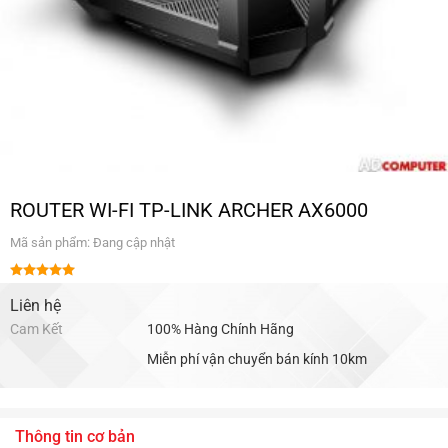
ROUTER WI-FI TP-LINK ARCHER AX6000
Mã sản phẩm: Đang cập nhật
Được xếp
hạng
Liên hệ
5.00
5 sao
Cam Kết
100% Hàng Chính Hãng
Miễn phí vận chuyển bán kính 10km
Thông tin cơ bản