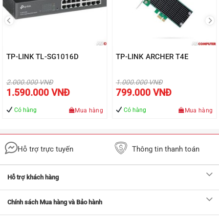
TP-LINK TL-SG1016D
TP-LINK ARCHER T4E
Giá
Giá
2.000.000
VNĐ
1.000.000
VNĐ
gốc
gốc
Giá
Giá
1.590.000
VNĐ
799.000
VNĐ
là:
là:
hiện
hiện
2.000.000 VNĐ.
1.000.000 VNĐ.
tại
tại
là:
là:
Có hàng
Có hàng
Mua hàng
Mua hàng
Đ.
1.590.000 VNĐ.
799.000 VN
Hỗ trợ trực tuyến
Thông tin thanh toán
Hỗ trợ khách hàng
Chính sách Mua hàng và Bảo hành