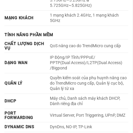
5.15GHz~5.25GHz &
5.725GHz~5.825GHz)
1 mạng khách 2.4GHz, 1 mạng khách
MẠNG KHÁCH
5GHz
TÍNH NĂNG PHẦN MỀM
CHẤT LƯỢNG DỊCH
QoS nâng cao do TrendMicro cung cấp
VỤ
IP Động/IP Tĩnh/PPPoE/
DẠNG WAN
PPTP(Dual Access)/L2TP(Dual Access)
/Bigpond
Quyền kiểm soát của phụ huynh nâng cao
QUẢN LÝ
do TrendMicro cung cấp, Quản lý cục bộ,
Quản lý từ xa
Máy chủ, Danh sách máy khách DHCP,
DHCP
Dành riêng địa chỉ
PORT
Virtual Server, Port Triggering, UPnP, DMZ
FORWARDING
DYNAMIC DNS
DynDns, NO-IP, TP-Link