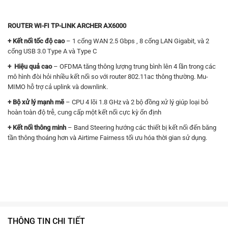
ROUTER WI-FI TP-LINK ARCHER AX6000
+ Kết nối tốc độ cao
– 1 cổng WAN 2.5 Gbps , 8 cổng LAN Gigabit, và 2
cổng USB 3.0 Type A và Type C
+ Hiệu quả cao
– OFDMA tăng thông lượng trung bình lên 4 lần trong các
mô hình đòi hỏi nhiều kết nối so với router 802.11ac thông thường. Mu-
MIMO hỗ trợ cả uplink và downlink.
+ Bộ xử lý mạnh mẽ
– CPU 4 lõi 1.8 GHz và 2 bộ đồng xử lý giúp loại bỏ
hoàn toàn độ trễ, cung cấp một kết nối cực kỳ ổn định
+ Kết nối thông minh
– Band Steering hướng các thiết bị kết nối đến băng
tần thông thoáng hơn và Airtime Fairness tối ưu hóa thời gian sử dụng.
THÔNG TIN CHI TIẾT