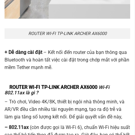
ROUTER WI-FI TP-LINK ARCHER AX6000
+ Dễ dàng cài đặt
– Kết nối đến router của bạn thông qua
Bluetooth và hoàn tất việc cài đặt trong chớp mắt với phần
mềm Tether mạnh mẽ.
ROUTER WI-FI TP-LINK ARCHER AX6000
Wi-Fi
802.11ax là gì ?
– Trò chơi, Video 4K/8K, thiết bị ngôi nhà thông minh, và
AR/VR đều cần nhiều tài nguyên mạng, tạo ra độ trễ và
làm gia tăng số lượng kết nối. Để giải quyết vấn đề này,
– 802.11ax
(còn được gọi là Wi-Fi 6), chuẩn Wi-Fi hiệu suất
cao thế hệ tiếp theo đã được tạo ra. Giờ đây, bạn có thể kết