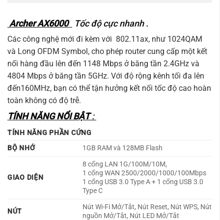
Archer AX6000
Tốc độ cực nhanh .
Các công nghệ mới đi kèm với 802.11ax, như 1024QAM
và Long OFDM Symbol, cho phép router cung cấp một kết
nối hàng đầu lên đến 1148 Mbps ở băng tần 2.4GHz và
4804 Mbps ở băng tần 5GHz. Với độ rộng kênh tối đa lên
đến160MHz, bạn có thể tận hưởng kết nối tốc độ cao hoàn
toàn không có độ trễ.
TÍNH NĂNG NỔI BẬT
:
TÍNH NĂNG PHẦN CỨNG
BỘ NHỚ
1GB RAM và 128MB Flash
8 cổng LAN 1G/100M/10M,
1 cổng WAN 2500/2000/1000/100Mbps
GIAO DIỆN
1 cổng USB 3.0 Type A + 1 cổng USB 3.0
Type C
Nút Wi-Fi Mở/Tắt, Nút Reset, Nút WPS, Nút
NÚT
nguồn Mở/Tắt, Nút LED Mở/Tắt