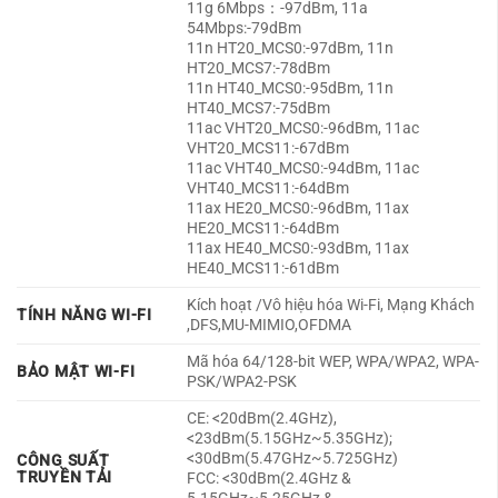
11g 6Mbps：-97dBm, 11a
54Mbps:-79dBm
11n HT20_MCS0:-97dBm, 11n
HT20_MCS7:-78dBm
11n HT40_MCS0:-95dBm, 11n
HT40_MCS7:-75dBm
11ac VHT20_MCS0:-96dBm, 11ac
VHT20_MCS11:-67dBm
11ac VHT40_MCS0:-94dBm, 11ac
VHT40_MCS11:-64dBm
11ax HE20_MCS0:-96dBm, 11ax
HE20_MCS11:-64dBm
11ax HE40_MCS0:-93dBm, 11ax
HE40_MCS11:-61dBm
Kích hoạt /Vô hiệu hóa Wi-Fi, Mạng Khách
TÍNH NĂNG WI-FI
,DFS,MU-MIMIO,OFDMA
Mã hóa 64/128-bit WEP, WPA/WPA2, WPA-
BẢO MẬT WI-FI
PSK/WPA2-PSK
CE: <20dBm(2.4GHz),
<23dBm(5.15GHz~5.35GHz);
<30dBm(5.47GHz~5.725GHz)
CÔNG SUẤT
TRUYỀN TẢI
FCC: <30dBm(2.4GHz &