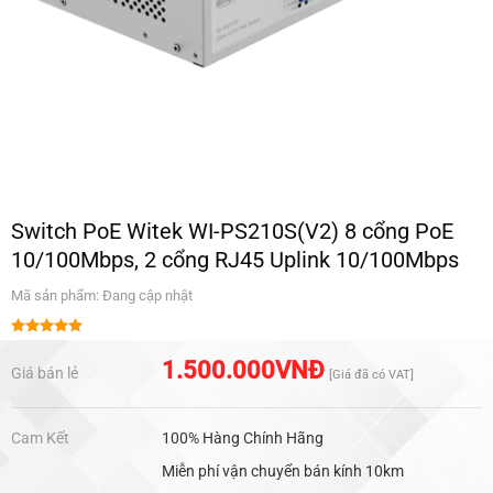
Switch PoE Witek WI-PS210S(V2) 8 cổng PoE
10/100Mbps, 2 cổng RJ45 Uplink 10/100Mbps
Mã sản phẩm: Đang cập nhật
Được xếp
hạng
5.00
1.500.000
VNĐ
Giá bán lẻ
[Giá đã có VAT]
5 sao
Cam Kết
100% Hàng Chính Hãng
Miễn phí vận chuyển bán kính 10km