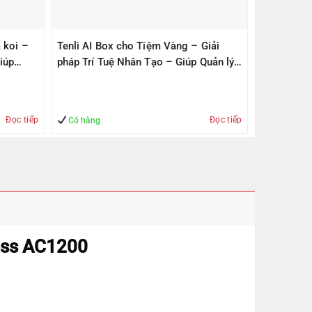
 koi –
Tenli AI Box cho Tiệm Vàng – Giải
iúp
pháp Trí Tuệ Nhân Tạo – Giúp Quản lý
– An Toàn
Đọc tiếp
Đọc tiếp
Có hàng
ess AC1200