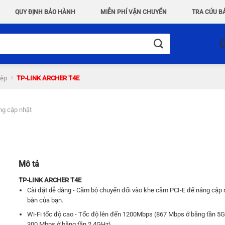
QUY ĐỊNH BẢO HÀNH
MIỄN PHÍ VẬN CHUYỂN
TRA CỨU B
iệp
TP-LINK ARCHER T4E
g cập nhật
Mô tả
TP-LINK ARCHER T4E
Cài đặt dễ dàng - Cắm bộ chuyển đổi vào khe cắm PCI-E để nâng cập 
bàn của bạn.
Wi-Fi tốc độ cao - Tốc độ lên đến 1200Mbps (867 Mbps ở băng tần 5
300 Mbps ở băng tần 2.4GHz)