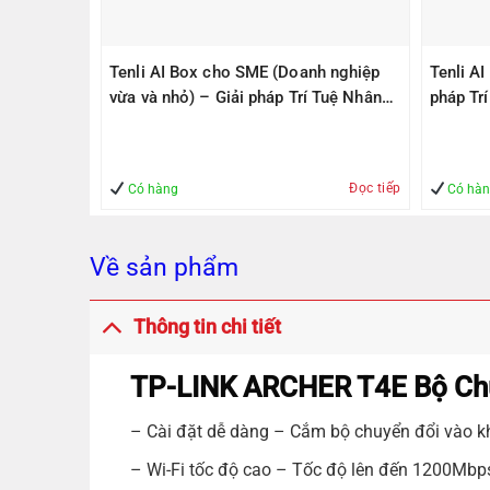
PS305(V2)
Tenli AI Box cho SME (Doanh nghiệp
Tenli A
ps, 1
vừa và nhỏ) – Giải pháp Trí Tuệ Nhân
pháp Tr
1000Mbps
Tạo – Giúp Quản lý – An Toàn
– An To
Đọc tiếp
Mua hàng
Có hàng
Có hà
Về sản phẩm
Thông tin chi tiết
TP-LINK ARCHER T4E Bộ Chu
– Cài đặt dễ dàng – Cắm bộ chuyển đổi vào k
– Wi-Fi tốc độ cao – Tốc độ lên đến 1200Mb