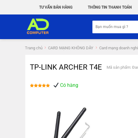
Chuyển
TƯ VẤN BÁN HÀNG
THÔNG TIN THANH TOÁN
đến
nội
Tìm
dung
kiếm:
Trang chủ
CARD MẠNG KHÔNG DÂY
Card mạng doanh ngh
TP-LINK ARCHER T4E
Mã sản phẩm: Đan
Có hàng
Được xếp
hạng
5.00
5 sao