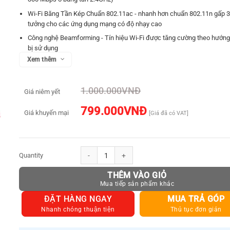
Wi-Fi Băng Tần Kép Chuẩn 802.11ac - nhanh hơn chuẩn 802.11n gấp 3 l
tưởng cho các ứng dụng mạng có độ nhạy cao
Công nghệ Beamforming - Tín hiệu Wi-Fi được tăng cường theo hướng 
bị sử dụng
Xem thêm
Chân đế nhiều kích thước - phù hợp cho tất cả các PC
MIMO 2×2 – Người dùng có thể dễ dàng truy cập vào kết nối Wi-Fi tốc
1.000.000
VNĐ
Vùng phủ sóng rộng - Hai ăng ten ngoài đảm bảo vùng phủ sóng Wi-Fi 
Giá niêm yết
và tăng cường độ ổn định
799.000
VNĐ
Giá khuyến mại
[Giá đã có VAT]
TP-LINK ARCHER T4E số lượng
THÊM VÀO GIỎ
ĐẶT HÀNG NGAY
MUA TRẢ GÓP
Nhanh chóng thuận tiện
Thủ tục đơn giản