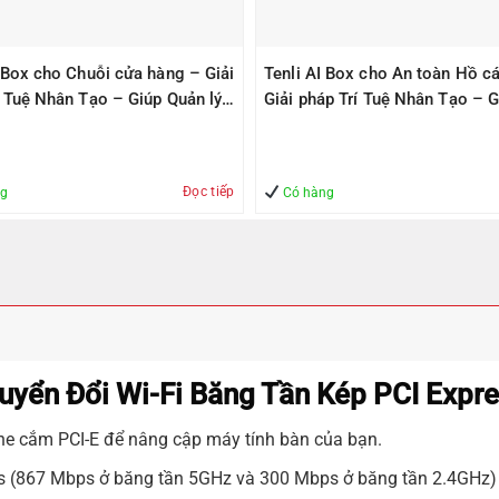
I Box cho Chuỗi cửa hàng – Giải
Tenli AI Box cho An toàn Hồ cá
í Tuệ Nhân Tạo – Giúp Quản lý
Giải pháp Trí Tuệ Nhân Tạo – G
àn
Quản lý – An Toàn
Đọc tiếp
ng
Có hàng
yển Đổi Wi-Fi Băng Tần Kép PCI Expr
he cắm PCI-E để nâng cập máy tính bàn của bạn.
ps (867 Mbps ở băng tần 5GHz và 300 Mbps ở băng tần 2.4GHz)