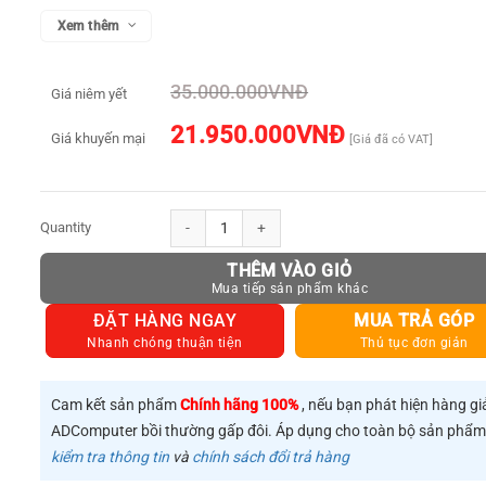
Xem thêm
35.000.000
VNĐ
Giá niêm yết
21.950.000
VNĐ
Giá khuyến mại
[Giá đã có VAT]
TP-LINK T1700X-16TS số lượng
THÊM VÀO GIỎ
ĐẶT HÀNG NGAY
MUA TRẢ GÓP
Nhanh chóng thuận tiện
Thủ tục đơn giản
Cam kết sản phẩm
Chính hãng 100%
, nếu bạn phát hiện hàng gi
ADComputer bồi thường gấp đôi. Áp dụng cho toàn bộ sản phẩ
kiểm tra thông tin
và
chính sách đổi trả hàng