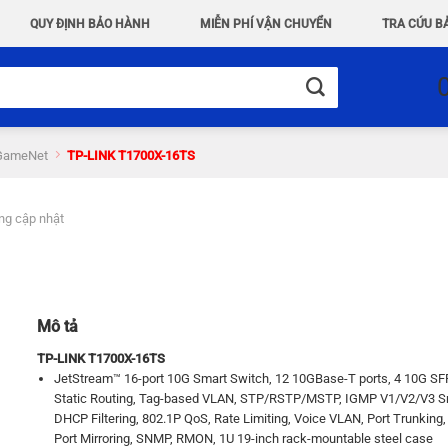
QUY ĐỊNH BẢO HÀNH
MIỄN PHÍ VẬN CHUYỂN
TRA CỨU B
 GameNet
TP-LINK T1700X-16TS
ng cập nhật
Mô tả
TP-LINK T1700X-16TS
JetStream™ 16-port 10G Smart Switch, 12 10GBase-T ports, 4 10G SFP
Static Routing, Tag-based VLAN, STP/RSTP/MSTP, IGMP V1/V2/V3 S
DHCP Filtering, 802.1P QoS, Rate Limiting, Voice VLAN, Port Trunking,
Port Mirroring, SNMP, RMON, 1U 19-inch rack-mountable steel case