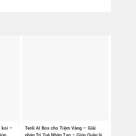
 koi –
Tenli AI Box cho Tiệm Vàng – Giải
iúp
pháp Trí Tuệ Nhân Tạo – Giúp Quản lý