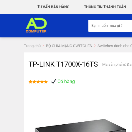
Chuyển
TƯ VẤN BÁN HÀNG
THÔNG TIN THANH TOÁN
đến
nội
Tìm
dung
kiếm:
Trang chủ
BỘ CHIA MẠNG SWITCHES
Switches dành cho
TP-LINK T1700X-16TS
Mã sản phẩm: Đa
Có hàng
Được xếp
hạng
5.00
5 sao