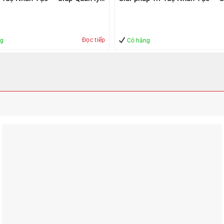
àn
Quản lý – An Toàn
Đọc tiếp
ng
Có hàng