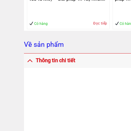
1000Mbps
Tạo – Giúp Quản lý – An Toàn
– An To
Đọc tiếp
Mua hàng
Có hàng
Có hà
Về sản phẩm
Thông tin chi tiết