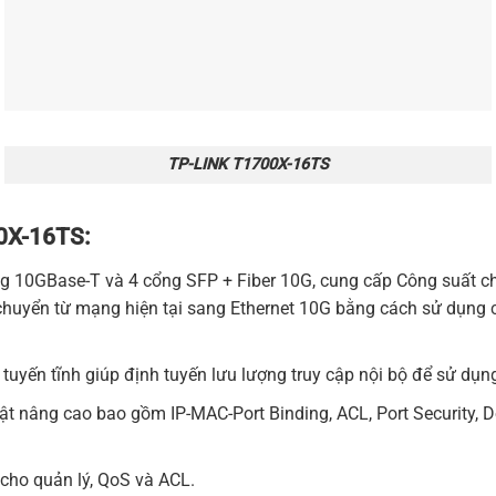
TP-LINK T1700X-16TS
0X-16TS:
ổng 10GBase-T và 4 cổng SFP + Fiber 10G, cung cấp Công suất
chuyển từ mạng hiện tại sang Ethernet 10G bằng cách sử dụng c
 tuyến tĩnh giúp định tuyến lưu lượng truy cập nội bộ để sử dụ
ật nâng cao bao gồm IP-MAC-Port Binding, ACL, Port Security, 
 cho quản lý, QoS và ACL.