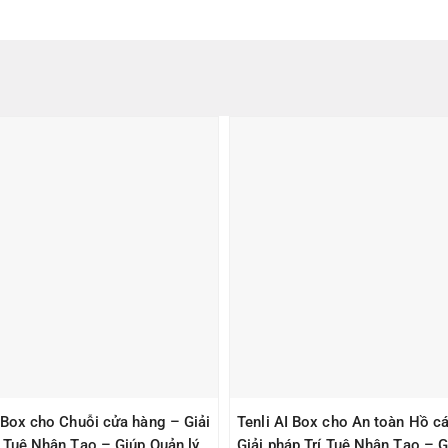
I Box cho Chuỗi cửa hàng – Giải
Tenli AI Box cho An toàn Hồ cá
í Tuệ Nhân Tạo – Giúp Quản lý
Giải pháp Trí Tuệ Nhân Tạo – G