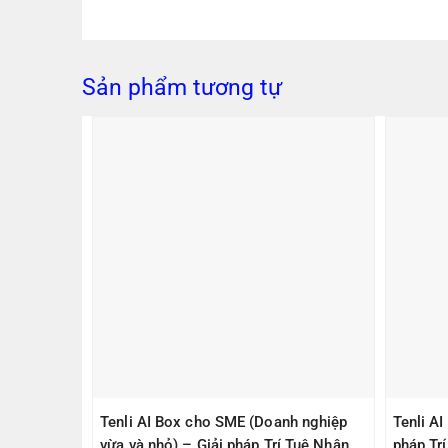
Sản phẩm tương tự
PS305(V2)
Tenli AI Box cho SME (Doanh nghiệp
Tenli A
ps, 1
vừa và nhỏ) – Giải pháp Trí Tuệ Nhân
pháp Tr