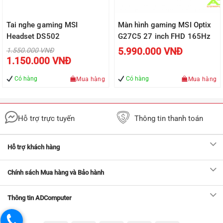
Tai nghe gaming MSI
Màn hình gaming MSI Optix
Headset DS502
G27C5 27 inch FHD 165Hz
Giá
5.990.000
VNĐ
1.550.000
VNĐ
gốc
Giá
1.150.000
VNĐ
là:
hiện
1.550.000 VNĐ.
tại
là:
Có hàng
Có hàng
Mua hàng
Mua hàng
VNĐ.
1.150.000 VNĐ.
Hỗ trợ trực tuyến
Thông tin thanh toán
Hỗ trợ khách hàng
Chính sách Mua hàng và Bảo hành
Thông tin ADComputer