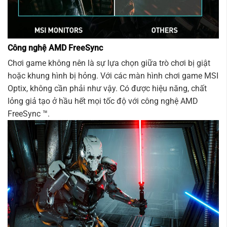
Công nghệ AMD FreeSync
Chơi game không nên là sự lựa chọn giữa trò chơi bị giật
hoặc khung hình bị hỏng. Với các màn hình chơi game MSI
Optix, không cần phải như vậy. Có được hiệu năng, chất
lỏng giả tạo ở hầu hết mọi tốc độ với công nghệ AMD
FreeSync ™.