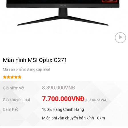
Màn hình MSI Optix G271
Mã sản phẩm: Đang cập nhật
Được xếp
hạng
5.00
8.390.000
VNĐ
Giá niêm yết
5 sao
7.700.000
VNĐ
Giá khuyến mại
[Giá đã có VAT]
Cam Kết
100% Hàng Chính Hãng
Miễn phí vận chuyển bán kính 10km