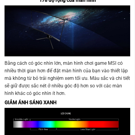
178 độ rộng của màn hình
Bằng cách có góc nhìn lớn, màn hình chơi game MSI có
nhiều thời gian hơn để đặt màn hình của bạn vào thiết lập
mà không từ bỏ trải nghiệm xem tối ưu. Màu sắc và chi tiết
sẽ giữ được sắc nét ở nhiều góc độ hơn so với các màn
hình khác có góc nhìn ít hơn.
GIẢM ÁNH SÁNG XANH