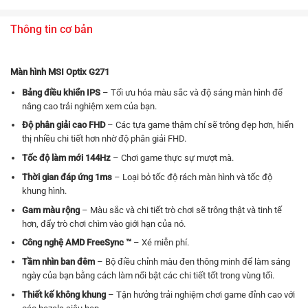
Thông tin cơ bản
Màn hình MSI Optix G271
Bảng điều khiển IPS
– Tối ưu hóa màu sắc và độ sáng màn hình để
nâng cao trải nghiệm xem của bạn.
Độ phân giải cao FHD
– Các tựa game thậm chí sẽ trông đẹp hơn, hiển
thị nhiều chi tiết hơn nhờ độ phân giải FHD.
Tốc độ làm mới 144Hz
– Chơi game thực sự mượt mà.
Thời gian đáp ứng 1ms
– Loại bỏ tốc độ rách màn hình và tốc độ
khung hình.
Gam màu rộng
– Màu sắc và chi tiết trò chơi sẽ trông thật và tinh tế
hơn, đẩy trò chơi chìm vào giới hạn của nó.
Công nghệ AMD FreeSync ™
– Xé miễn phí.
Tầm nhìn ban đêm
– Bộ điều chỉnh màu đen thông minh để làm sáng
ngày của bạn bằng cách làm nổi bật các chi tiết tốt trong vùng tối.
Thiết kế không khung
– Tận hưởng trải nghiệm chơi game đỉnh cao với