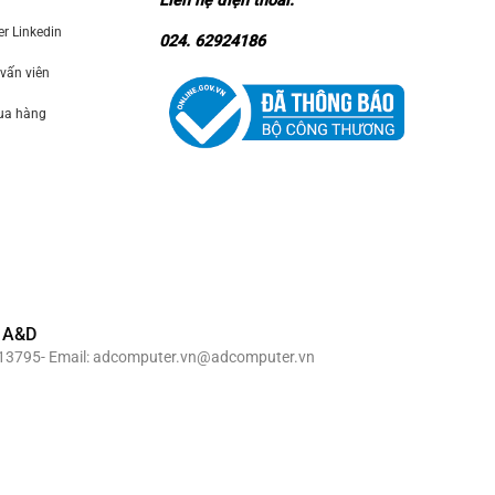
Liên hệ điện thoai:
 Linkedin
024. 62924186
 vấn viên
mua hàng
 A&D
69913795- Email: adcomputer.vn@adcomputer.vn