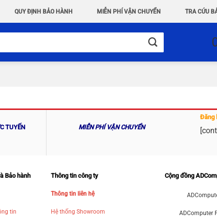
QUY ĐỊNH BẢO HÀNH
MIỄN PHÍ VẬN CHUYỂN
TRA CỨU B
Đăng 
ỰC TUYẾN
MIỄN PHÍ VẬN CHUYỂN
[cont
và Bảo hành
Thông tin công ty
Cộng đồng ADCom
Thông tin liên hệ
ADCompute
ng tin
Hệ thống Showroom
ADComputer 