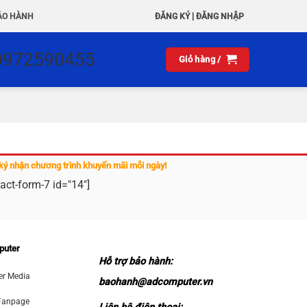
|
ẢO HÀNH
ĐĂNG KÝ
ĐĂNG NHẬP
0972590455
Giỏ hàng /
ký nhận chương trình khuyến mãi mỗi ngày!
act-form-7 id="14"]
puter
Hỗ trợ bảo hành:
r Media
baohanh@adcomputer.vn
Fanpage