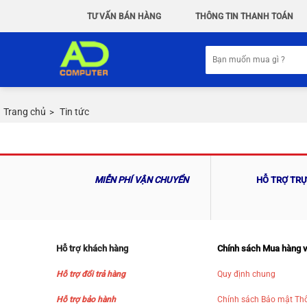
Chuyển
TƯ VẤN BÁN HÀNG
THÔNG TIN THANH TOÁN
đến
nội
Tìm
dung
kiếm:
Trang chủ
Tin tức
>
MIỄN PHÍ VẬN CHUYỂN
HỖ TRỢ TR
Hỗ trợ khách hàng
Chính sách Mua hàng 
Hỗ trợ đổi trả hàng
Quy định chung
Hỗ trợ bảo hành
Chính sách Bảo mật Thô