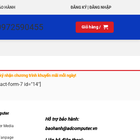
|
ẢO HÀNH
ĐĂNG KÝ
ĐĂNG NHẬP
0972590455
Giỏ hàng /
ký nhận chương trình khuyến mãi mỗi ngày!
act-form-7 id="14"]
puter
Hỗ trợ bảo hành:
r Media
baohanh@adcomputer.vn
Fanpage