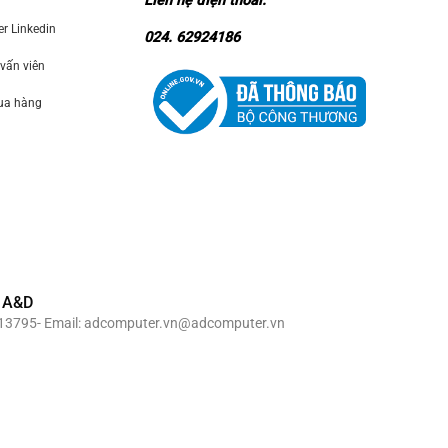
Liên hệ điện thoai:
 Linkedin
024. 62924186
 vấn viên
mua hàng
 A&D
69913795- Email: adcomputer.vn@adcomputer.vn