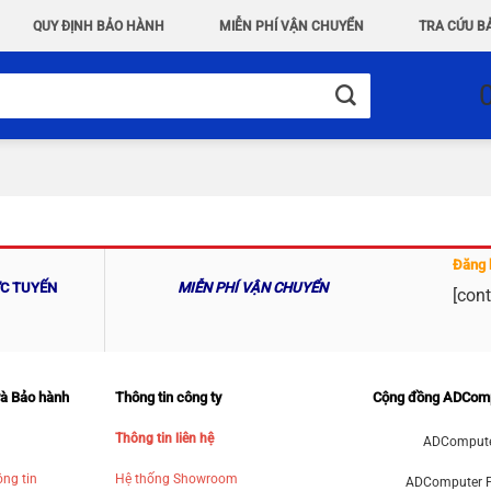
QUY ĐỊNH BẢO HÀNH
MIỄN PHÍ VẬN CHUYỂN
TRA CỨU B
Đăng 
ỰC TUYẾN
MIỄN PHÍ VẬN CHUYỂN
[cont
và Bảo hành
Thông tin công ty
Cộng đồng ADCom
Thông tin liên hệ
ADCompute
ng tin
Hệ thống Showroom
ADComputer 