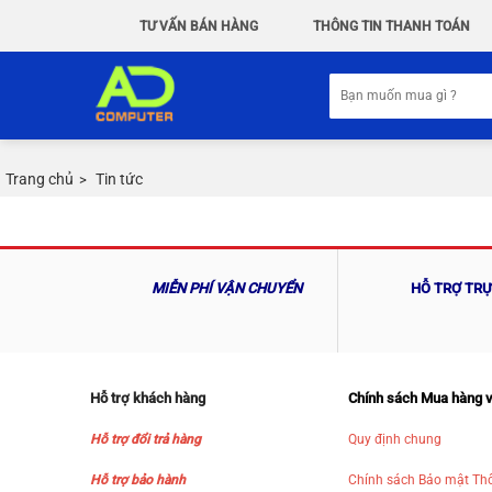
Chuyển
TƯ VẤN BÁN HÀNG
THÔNG TIN THANH TOÁN
đến
nội
Tìm
dung
kiếm:
Trang chủ
Tin tức
>
MIỄN PHÍ VẬN CHUYỂN
HỖ TRỢ TR
Hỗ trợ khách hàng
Chính sách Mua hàng 
Hỗ trợ đổi trả hàng
Quy định chung
Hỗ trợ bảo hành
Chính sách Bảo mật Thô