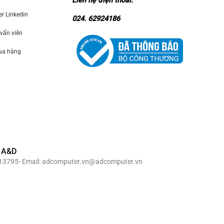
Liên hệ điện thoai:
 Linkedin
024. 62924186
 vấn viên
mua hàng
 A&D
69913795- Email: adcomputer.vn@adcomputer.vn