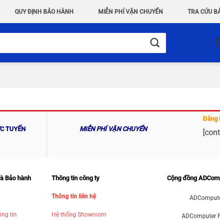
QUY ĐỊNH BẢO HÀNH
MIỄN PHÍ VẬN CHUYỂN
TRA CỨU B
Đăng 
ỰC TUYẾN
MIỄN PHÍ VẬN CHUYỂN
[cont
và Bảo hành
Thông tin công ty
Cộng đồng ADCom
Thông tin liên hệ
ADCompute
ng tin
Hệ thống Showroom
ADComputer 