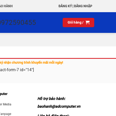
|
ẢO HÀNH
ĐĂNG KÝ
ĐĂNG NHẬP
0972590455
Giỏ hàng /
ký nhận chương trình khuyến mãi mỗi ngày!
act-form-7 id="14"]
puter
Hỗ trợ bảo hành:
r Media
baohanh@adcomputer.vn
Fanpage