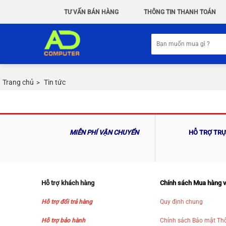
Chuyển
TƯ VẤN BÁN HÀNG
THÔNG TIN THANH TOÁN
đến
nội
Tìm
dung
kiếm:
Trang chủ
Tin tức
>
MIỄN PHÍ VẬN CHUYỂN
HỖ TRỢ TR
Hỗ trợ khách hàng
Chính sách Mua hàng 
Hỗ trợ đổi trả hàng
Quy định chung
Hỗ trợ bảo hành
Chính sách Bảo mật Thô