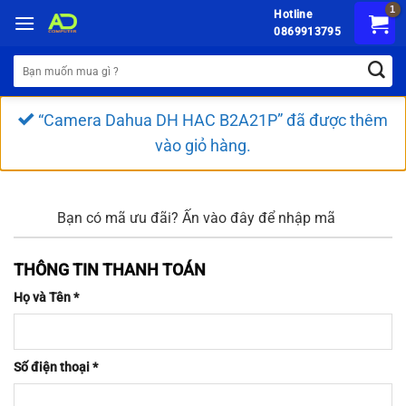
Chuyển
Hotline
đến
0869913795
nội
Tìm
dung
kiếm:
“Camera Dahua DH HAC B2A21P” đã được thêm
vào giỏ hàng.
Bạn có mã ưu đãi?
Ấn vào đây để nhập mã
THÔNG TIN THANH TOÁN
Họ và Tên
*
Số điện thoại
*