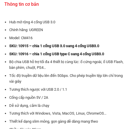
Thông tin cơ bản
Hub mở rộng 4 cổng USB 3.0
Chính hãng: UGREEN
Model: CM416
SKU: 10915 – chia 1 cổng USB 3.0 sang 4 cổng USB3.0
SKU: 10916 – chia 1 cổng USB type C sang 4 cổng USB3.0
Bộ chia USB hỗ trợ tối đa 4 thiết bị cùng lúc: ổ cứng ngoài, ổ USB Flash,
bàn phím, chuột, PS4…
Tốc độ truyền dữ liệu lên đến 5Gbps. Cho phép truyền tệp lớn chỉ trong
vài giây
Tương thích ngược với USB 2.0 / 1.1
Cổng cấp nguồn 5V / 2A
Dễ sử dụng, cắm là chạy
Tương thích với Windows, Vista, MacOS, Linux, ChromeOS…
Thiết kế dạng slim mỏng, gọn gàng dễ dàng mang theo