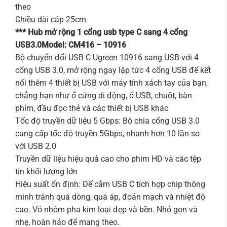
theo
Chiều dài cáp 25cm
*** Hub mở rộng 1 cổng usb type C sang 4 cổng
USB3.0
Model: CM416 – 10916
Bộ chuyển đổi USB C Ugreen 10916 sang USB với 4
cổng USB 3.0, mở rộng ngay lập tức 4 cổng USB để kết
nối thêm 4 thiết bị USB với máy tính xách tay của bạn,
chẳng hạn như ổ cứng di động, ổ USB, chuột, bàn
phím, đầu đọc thẻ và các thiết bị USB khác
Tốc độ truyền dữ liệu 5 Gbps: Bộ chia cổng USB 3.0
cung cấp tốc độ truyền 5Gbps, nhanh hơn 10 lần so
với USB 2.0
Truyền dữ liệu hiệu quả cao cho phim HD và các tệp
tin khối lượng lớn
Hiệu suất ổn định: Đế cắm USB C tích hợp chip thông
minh tránh quá dòng, quá áp, đoản mạch và nhiệt độ
cao. Vỏ nhôm pha kim loại đẹp và bền. Nhỏ gọn và
nhẹ, hoàn hảo để mang theo.