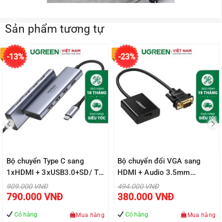
Sản phẩm tương tự
60383
60814
-13%
-23%
Bộ chuyển Type C sang
Bộ chuyển đổi VGA sang
1xHDMI + 3xUSB3.0+SD/ TF
HDMI + Audio 3.5mm
Chính hãng UGREEN 60383
UGREEN 60814 Hỗ trợ phân
Giá
Giá
909.000
VNĐ
494.000
VNĐ
gốc
gốc
Giá
Giá
giải Full HD 1080p@60HZ –
790.000
VNĐ
380.000
VNĐ
là:
là:
hiện
hiện
909.000 VNĐ.
494.000 VNĐ.
tại
tại
Cổng nguồn Micro USB 5V –
là:
là:
Có hàng
Có hàng
Mua hàng
Mua hàng
Bảo hành 18 tháng
Đ.
790.000 VNĐ.
380.000 VN