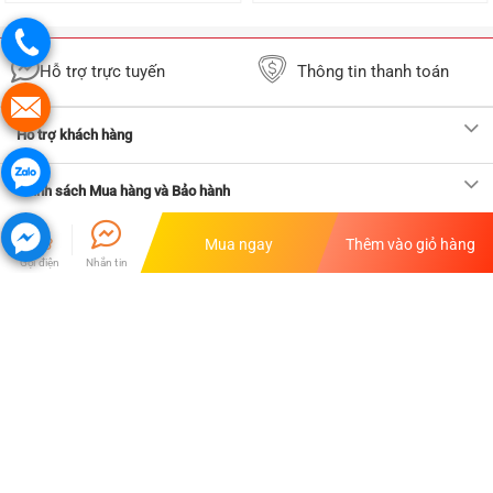
Hỗ trợ trực tuyến
Thông tin thanh toán
Hỗ trợ khách hàng
Chính sách Mua hàng và Bảo hành
Mua ngay
Thêm vào giỏ hàng
Thông tin ADComputer
Gọi điện
Nhắn tin
ADCOMPUTER.VN - CÔNG TY CỔ PHẦN DỊCH VỤ MÁY
VĂN PHÒNG A&D
Giấy chứng nhận ĐKKD số: 0102641108 . Địa chỉ: Lô BT4-10 ,Khu
Đấu Giá Tứ Hiệp-Thanh Trì - Hà Nội Điện thoại: 0869913795- Email:
adcomputer.vn@adcomputer.vn