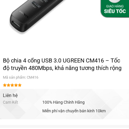
Bộ chia 4 cổng USB 3.0 UGREEN CM416 – Tốc
độ truyền 480Mbps, khả năng tương thích rộng
Mã sản phẩm: CM416
Được xếp
hạng
Liên hệ
5.00
5 sao
Cam Kết
100% Hàng Chính Hãng
Miễn phí vận chuyển bán kính 10km