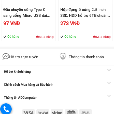
Đầu chuyển cổng Type C
Hộp đựng ổ cứng 2.5 inch
sang cổng Micro USB dài
SSD, HDD hỗ trợ 6TB,chuẩn
2,5cm UGREEN US282
SATA UGREEN US221 vỏ
97
VNĐ
273
VNĐ
50590
nhựa ABS – Hàng phân phối
chính hãng
Có hàng
Có hàng
Mua hàng
Mua hàng
Hỗ trợ trực tuyến
Thông tin thanh toán
Hỗ trợ khách hàng
Chính sách Mua hàng và Bảo hành
Thông tin ADComputer