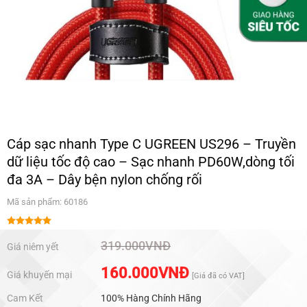
Cáp sạc nhanh Type C UGREEN US296 – Truyền
dữ liệu tốc độ cao – Sạc nhanh PD60W,dòng tối
đa 3A – Dây bện nylon chống rối
Mã sản phẩm: 60186
Được xếp
hạng
5.00
319.000
VNĐ
Giá niêm yết
5 sao
160.000
VNĐ
Giá khuyến mại
[Giá đã có VAT]
Cam Kết
100% Hàng Chính Hãng