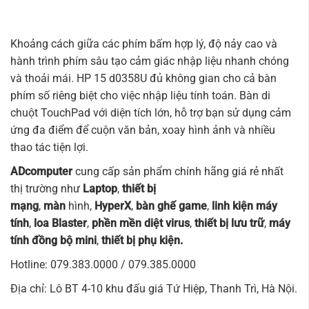
Khoảng cách giữa các phím bấm hợp lý, độ nảy cao và
hành trình phím sâu tạo cảm giác nhập liệu nhanh chóng
và thoải mái. HP 15 d0358U đủ không gian cho cả bàn
phím số riêng biệt cho việc nhập liệu tính toán. Bàn di
chuột TouchPad với diện tích lớn, hỗ trợ bạn sử dụng cảm
ứng đa điểm để cuộn văn bản, xoay hình ảnh và nhiều
thao tác tiện lợi.
ADcomputer
cung cấp sản phẩm chính hãng giá rẻ nhất
thị trường như
Laptop
,
thiết bị
mạng
,
mà
n
hình
,
HyperX
,
bàn ghế game
,
linh kiện máy
tính
,
loa Blaster
,
phền mền diệt virus
,
thiết bị lưu trữ
,
máy
tính đồng bộ mini
,
thiết bị phụ kiện.
Hotline: 079.383.0000 / 079.385.0000
Địa chỉ: Lô BT 4-10 khu đấu giá Tứ Hiệp, Thanh Trì, Hà Nội.