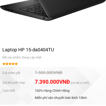
Laptop HP 15-da0404TU
Mã sản phẩm: Đang cập nhật
Được xếp
hạng
5.00
7.500.000
VNĐ
Giá niêm yết
5 sao
7.390.000
VNĐ
Giá khuyến mại
[Giá đã có VAT]
Cam Kết
100% Hàng Chính Hãng
Miễn phí vận chuyển bán kính 10km