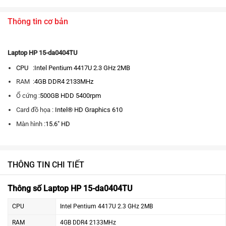
Thông tin cơ bản
Laptop HP 15-da0404TU
CPU :
Intel Pentium 4417U 2.3 GHz 2MB
RAM :
4GB DDR4 2133MHz
Ổ cứng :
500GB HDD 5400rpm
Card đồ họa :
Intel® HD Graphics 610
Màn hình :
15.6″ HD
THÔNG TIN CHI TIẾT
Thông số Laptop HP 15-da0404TU
CPU
Intel Pentium 4417U 2.3 GHz 2MB
RAM
4GB DDR4 2133MHz