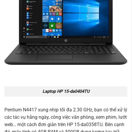
Laptop HP 15-da0404TU
Pentium N4417 xung nhịp tối đa 2.30 GHz, bạn có thể xử lý
các tác vụ hằng ngày, công việc văn phòng, xem phim, lướt
web… một cách đơn giản trên HP 15-da0358TU. Bên cạnh
đó, máy tính có 4GB RAM và 500GB dung lượng lưu trữ