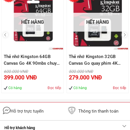
HẾT HÀNG
HẾT HÀNG
Thẻ nhớ Kingston 64GB
Thẻ nhớ Kingston 32GB
Canvas Go 4K 90mbs chuyên
Canvas Go quay phim 4K
quay phim microSDXC có áo
90mbs microSDXC có áo –
Giá
Giá
600.000
VNĐ
500.000
VNĐ
gốc
gốc
Giá
Giá
– SDCG264GB
SDCG2/32GB
399.000
VNĐ
279.000
VNĐ
là:
là:
hiện
hiện
600.000 VNĐ.
500.000 VNĐ.
tại
tại
là:
là:
Có hàng
Đọc tiếp
Có hàng
Đọc tiếp
399.000 VNĐ.
279.000 VN
Hỗ trợ trực tuyến
Thông tin thanh toán
Hỗ trợ khách hàng