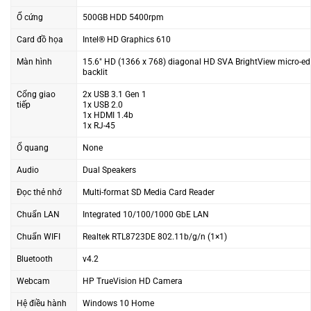
Ổ cứng
500GB HDD 5400rpm
Card đồ họa
Intel® HD Graphics 610
Màn hình
15.6″ HD (1366 x 768) diagonal HD SVA BrightView micro-e
backlit
Cổng giao
2x USB 3.1 Gen 1
tiếp
1x USB 2.0
1x HDMI 1.4b
1x RJ-45
Ổ quang
None
Audio
Dual Speakers
Đọc thẻ nhớ
Multi-format SD Media Card Reader
Chuẩn LAN
Integrated 10/100/1000 GbE LAN
Chuẩn WIFI
Realtek RTL8723DE 802.11b/g/n (1×1)
Bluetooth
v4.2
Webcam
HP TrueVision HD Camera
Hệ điều hành
Windows 10 Home