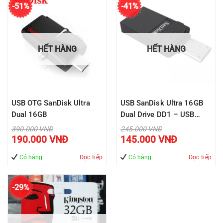
-51%
-41%
HẾT HÀNG
HẾT HÀNG
USB OTG SanDisk Ultra
USB SanDisk Ultra 16GB
Dual 16GB
Dual Drive DD1 – USB
2.0/Micro USB – OTG
Giá
Giá
390.000
VNĐ
245.000
VNĐ
gốc
gốc
Giá
Giá
190.000
VNĐ
145.000
VNĐ
là:
là:
hiện
hiện
390.000 VNĐ.
245.000 VNĐ.
tại
tại
là:
là:
Có hàng
Đọc tiếp
Có hàng
Đọc tiếp
190.000 VNĐ.
145.000 VNĐ
-29%