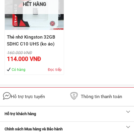
HẾT HÀNG
Thẻ nhớ Kingston 32GB
SDHC C10 UHS (ko áo)
Giá
160.000
VNĐ
gốc
Giá
114.000
VNĐ
là:
hiện
160.000 VNĐ.
tại
là:
Có hàng
Đọc tiếp
114.000 VNĐ.
Hỗ trợ trực tuyến
Thông tin thanh toán
Hỗ trợ khách hàng
Chính sách Mua hàng và Bảo hành