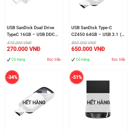
USB SanDisk Dual Drive
USB SanDisk Type-C
TypeC 16GB – USB DDC2
CZ450 64GB – USB 3.1 (
– USB3.1 ( SDDDC2-
SDCZ450-064G-G46 )
Giá
Giá
470.000
VNĐ
850.000
VNĐ
gốc
gốc
Giá
Giá
016G-G46 )
270.000
VNĐ
650.000
VNĐ
là:
là:
hiện
hiện
470.000 VNĐ.
850.000 VNĐ.
tại
tại
là:
là:
Có hàng
Đọc tiếp
Có hàng
Đọc tiếp
270.000 VNĐ.
650.000 VNĐ
-34%
-51%
HẾT HÀNG
HẾT HÀNG