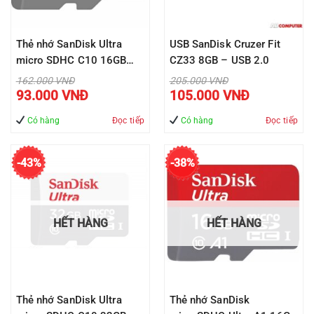
Thẻ nhớ SanDisk Ultra
USB SanDisk Cruzer Fit
micro SDHC C10 16GB
CZ33 8GB – USB 2.0
80MB/s ( SDSQUNS-
Giá
Giá
162.000
VNĐ
205.000
VNĐ
gốc
gốc
Giá
Giá
016G-GN3MN )
93.000
VNĐ
105.000
VNĐ
là:
là:
hiện
hiện
162.000 VNĐ.
205.000 VNĐ.
tại
tại
là:
là:
Có hàng
Đọc tiếp
Có hàng
Đọc tiếp
93.000 VNĐ.
105.000 VNĐ
-43%
-38%
HẾT HÀNG
HẾT HÀNG
Thẻ nhớ SanDisk Ultra
Thẻ nhớ SanDisk