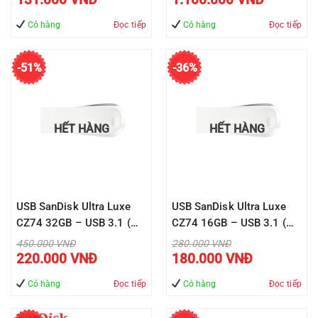
là:
là:
hiện
hiện
151.000 VNĐ.
1.325.000 VNĐ.
tại
tại
là:
là:
Có hàng
Đọc tiếp
Có hàng
Đọc tiếp
131.000 VNĐ.
1.100.000 V
-51%
-36%
HẾT HÀNG
HẾT HÀNG
USB SanDisk Ultra Luxe
USB SanDisk Ultra Luxe
CZ74 32GB – USB 3.1 (
CZ74 16GB – USB 3.1 (
SDCZ74-032G-G46 )
SDCZ74-016G-G46 )
Giá
Giá
450.000
VNĐ
280.000
VNĐ
gốc
gốc
Giá
Giá
220.000
VNĐ
180.000
VNĐ
là:
là:
hiện
hiện
450.000 VNĐ.
280.000 VNĐ.
tại
tại
là:
là:
Có hàng
Đọc tiếp
Có hàng
Đọc tiếp
220.000 VNĐ.
180.000 VNĐ