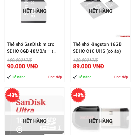
HẾT HÀNG
HẾT HÀNG
Thẻ nhớ SanDisk micro
Thẻ nhớ Kingston 16GB
SDHC 8GB 48MB/s – (
SDHC C10 UHS (có áo)
SDSDQM-008G-B35 )
Giá
Giá
150.000
VNĐ
120.000
VNĐ
gốc
gốc
Giá
Giá
90.000
VNĐ
89.000
VNĐ
là:
là:
hiện
hiện
150.000 VNĐ.
120.000 VNĐ.
tại
tại
là:
là:
Có hàng
Đọc tiếp
Có hàng
Đọc tiếp
90.000 VNĐ.
89.000 VNĐ.
-43%
-49%
HẾT HÀNG
HẾT HÀNG