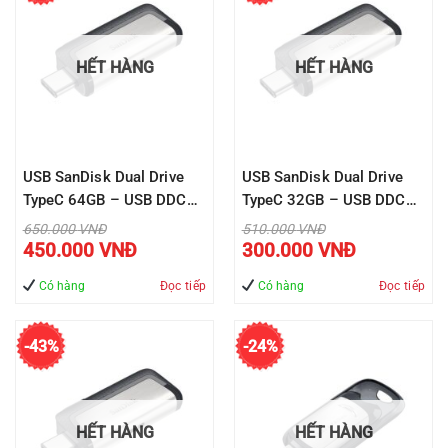
HẾT HÀNG
HẾT HÀNG
USB SanDisk Dual Drive
USB SanDisk Dual Drive
TypeC 64GB – USB DDC2
TypeC 32GB – USB DDC2
– USB3.1 ( SDDDC2-
– USB3.1 ( SDDDC2-
Giá
Giá
650.000
VNĐ
510.000
VNĐ
gốc
gốc
Giá
Giá
064G-G46 )
032G-G46 )
450.000
VNĐ
300.000
VNĐ
là:
là:
hiện
hiện
650.000 VNĐ.
510.000 VNĐ.
tại
tại
là:
là:
Có hàng
Đọc tiếp
Có hàng
Đọc tiếp
450.000 VNĐ.
300.000 VNĐ
-43%
-24%
HẾT HÀNG
HẾT HÀNG