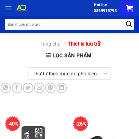
Chuyển
Hotline
đến
0869913795
nội
Tìm
dung
kiếm:
Trang chủ
Thiet bị lưu trữ
LỌC SẢN PHẨM
-40%
-26%