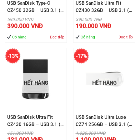
USB SanDisk Type-C
USB SanDisk Ultra Fit
CZ450 32GB – USB 3.1 (
CZ430 32GB – USB 3.1 (
SDCZ450-032G-G46 )
SDCZ430-032G-G46 )
Giá
Giá
590.000
VNĐ
390.000
VNĐ
gốc
gốc
Giá
Giá
390.000
VNĐ
190.000
VNĐ
là:
là:
hiện
hiện
590.000 VNĐ.
390.000 VNĐ.
tại
tại
là:
là:
Có hàng
Đọc tiếp
Có hàng
Đọc tiếp
390.000 VNĐ.
190.000 VNĐ
-13%
-17%
HẾT HÀNG
HẾT HÀNG
USB SanDisk Ultra Fit
USB SanDisk Ultra Luxe
CZ430 16GB – USB 3.1 (
CZ74 256GB – USB 3.1 (
SDCZ430-016G-G46 )
SDCZ74-256G-G46 )
Giá
Giá
151.000
VNĐ
1.325.000
VNĐ
gốc
gốc
Giá
Giá
131.000
VNĐ
1.100.000
VNĐ