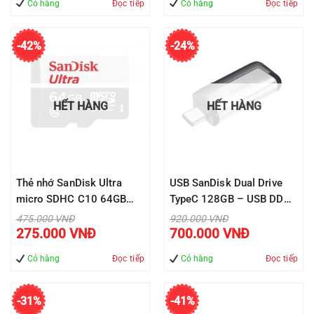
Có hàng
Đọc tiếp
Có hàng
Đọc tiếp
1.600.000 VNĐ.
950.000 VNĐ
-42%
-24%
HẾT HÀNG
HẾT HÀNG
Thẻ nhớ SanDisk Ultra
USB SanDisk Dual Drive
micro SDHC C10 64GB
TypeC 128GB – USB DDC2
80MB/s ( SDSQUNS-
– USB3.1 ( SDDDC2-
Giá
Giá
475.000
VNĐ
920.000
VNĐ
gốc
gốc
Giá
Giá
064G-GN3MN )
128G-G46 )
275.000
VNĐ
700.000
VNĐ
là:
là:
hiện
hiện
475.000 VNĐ.
920.000 VNĐ.
tại
tại
là:
là:
Có hàng
Đọc tiếp
Có hàng
Đọc tiếp
275.000 VNĐ.
700.000 VNĐ
-31%
-41%