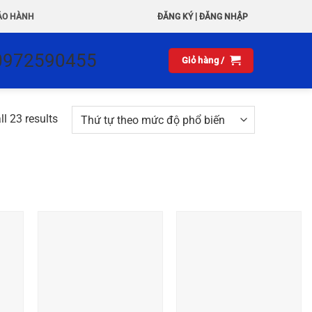
|
ẢO HÀNH
ĐĂNG KÝ
ĐĂNG NHẬP
0972590455
Giỏ hàng /
l 23 results