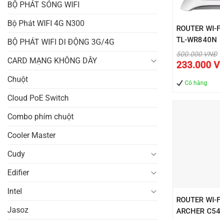
BỘ PHÁT SÓNG WIFI
Bộ Phát WIFI 4G N300
ROUTER WI-F
TL-WR840N
BỘ PHÁT WIFI DI ĐỘNG 3G/4G
Giá
500.000
VNĐ
CARD MẠNG KHÔNG DÂY
gốc
233.000
V
là:
500.0
Chuột
Có hàng
Cloud PoE Switch
Combo phím chuột
Cooler Master
Cudy
Edifier
Intel
ROUTER WI-F
Jasoz
ARCHER C5