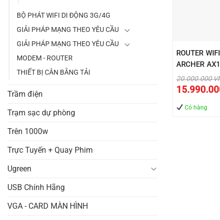
BỘ PHÁT WIFI DI ĐỘNG 3G/4G
GIẢI PHÁP MẠNG THEO YÊU CẦU
GIẢI PHÁP MẠNG THEO YÊU CẦU
ROUTER WIFI
MODEM - ROUTER
ARCHER AX
THIẾT BỊ CÂN BẰNG TẢI
Giá
20.000.000
V
gốc
15.990.0
là:
Trầm điện
20.00
Có hàng
Trạm sạc dự phòng
Trên 1000w
Trực Tuyến + Quay Phim
Ugreen
USB Chính Hãng
VGA - CARD MÀN HÌNH