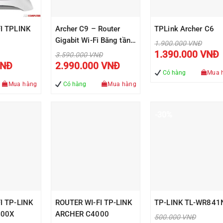
I TPLINK
Archer C9 – Router
TPLink Archer C6
Gigabit Wi-Fi Băng tần
Giá
1.900.000
VNĐ
gốc
Giá
kép AC1900
1.390.000
VNĐ
Giá
3.590.000
VNĐ
là:
hiện
gốc
Giá
Giá
1.900.000 VN
tại
NĐ
2.990.000
VNĐ
là:
hiện
hiện
là:
Có hàng
Mua 
00 VNĐ.
3.590.000 VNĐ.
tại
tại
1.3
là:
là:
Mua hàng
Có hàng
Mua hàng
233.000 VNĐ.
2.990.000 VNĐ.
-30%
I TP-LINK
ROUTER WI-FI TP-LINK
TP-LINK TL-WR841
400X
ARCHER C4000
Giá
500.000
VNĐ