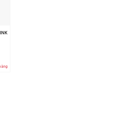
INK
Đ.
hàng
90.000 VNĐ.