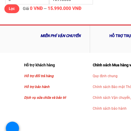
Giá
Giá
0 VNĐ
15.990.000 VNĐ
thấp
cao
Giá
—
Lọc
nhất
nhất
MIỄN PHÍ VẬN CHUYỂN
HỖ TRỢ TR
Hỗ trợ khách hàng
Chính sách Mua hàng 
Hỗ trợ đổi trả hàng
Quy định chung
Hỗ trợ bảo hành
Chính sách Bảo mật Thô
Dịch vụ sửa chữa và bảo trì
Chính sách Vận chuyển,
Chính sách bảo hành