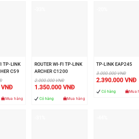
-33%
-20%
I TP-LINK
ROUTER WI-FI TP-LINK
TP-LINK EAP245
HER C59
ARCHER C1200
Giá
3.000.000
VNĐ
gốc
Giá
2.390.000
VNĐ
Giá
Đ
2.000.000
VNĐ
là:
hiện
gốc
Giá
Giá
3.000.000 VN
tại
0
VNĐ
1.350.000
VNĐ
là:
hiện
hiện
là:
Có hàng
Mua 
.000 VNĐ.
2.000.000 VNĐ.
tại
tại
2.3
là:
là:
Mua hàng
Có hàng
Mua hàng
1.090.000 VNĐ.
1.350.000 VNĐ.
-31%
-44%