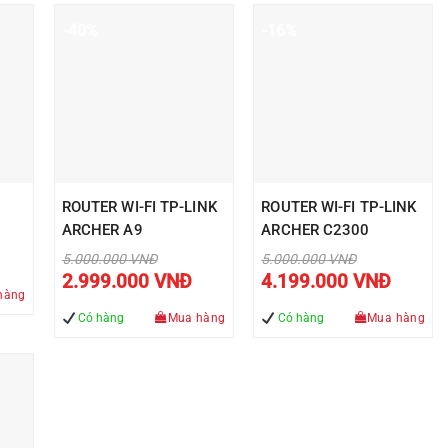
-40%
-16%
ROUTER WI-FI TP-LINK
ROUTER WI-FI TP-LINK
ARCHER A9
ARCHER C2300
Giá
Giá
5.000.000
VNĐ
5.000.000
VNĐ
gốc
gốc
Giá
Giá
Đ.
2.999.000
VNĐ
4.199.000
VNĐ
là:
là:
hiện
hiện
hàng
5.000.000 VNĐ.
5.000.000 VNĐ.
tại
tại
90.000 VNĐ.
là:
là:
Có hàng
Mua hàng
Có hàng
Mua hàng
2.999.000 VNĐ.
4.199.000 