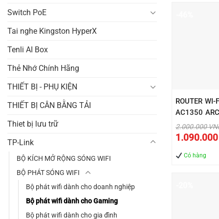
Switch PoE
-46%
Tai nghe Kingston HyperX
Tenli AI Box
Thẻ Nhớ Chính Hãng
THIẾT BỊ - PHỤ KIỆN
ROUTER WI-F
THIẾT BỊ CÂN BẰNG TẢI
AC1350 ARC
Thiet bị lưu trữ
Giá
2.000.000
VN
gốc
1.090.00
là:
TP-Link
2.000
Có hàng
BỘ KÍCH MỞ RỘNG SÓNG WIFI
BỘ PHÁT SÓNG WIFI
-20%
Bộ phát wifi dành cho doanh nghiệp
Bộ phát wifi dành cho Gaming
Bộ phát wifi dành cho gia đình