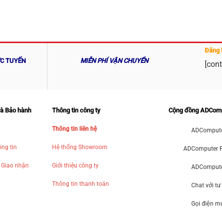
Đăng 
ỰC TUYẾN
MIỄN PHÍ VẬN CHUYỂN
[cont
và Bảo hành
Thông tin công ty
Cộng đồng ADCom
Thông tin liên hệ
ADCompute
ng tin
Hệ thống Showroom
ADComputer 
 Giao nhận
Giới thiệu công ty
ADComputer
Thông tin thanh toán
Chat với tư
Gọi điện 