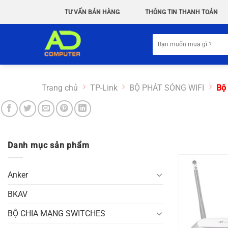
Chuyển
TƯ VẤN BÁN HÀNG
THÔNG TIN THANH TOÁN
đến
nội
Tìm
dung
kiếm:
Trang chủ
TP-Link
BỘ PHÁT SÓNG WIFI
Bộ 
Danh mục sản phẩm
-53%
Anker
BKAV
BỘ CHIA MẠNG SWITCHES