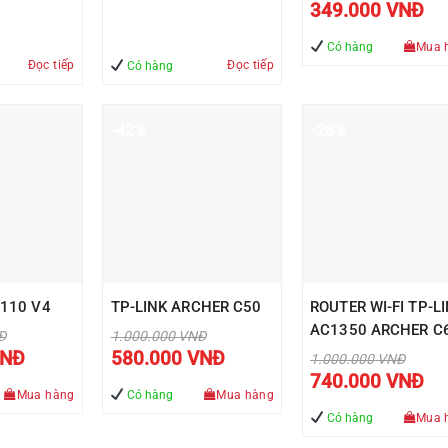
gốc
Giá
349.000
VNĐ
là:
hiện
500.000 VNĐ
tại
là:
Có hàng
Mua 
349
Đọc tiếp
Đọc tiếp
Có hàng
-42%
-26%
P110 V4
TP-LINK ARCHER C50
ROUTER WI-FI TP-L
AC1350 ARCHER C
Giá
Đ
1.000.000
VNĐ
gốc
Giá
Giá
NĐ
580.000
VNĐ
Giá
1.000.000
VNĐ
là:
hiện
hiện
gốc
Giá
.000 VNĐ.
1.000.000 VNĐ.
tại
tại
740.000
VNĐ
là:
hiện
là:
là:
Mua hàng
Có hàng
Mua hàng
1.000.000 VN
tại
539.000 VNĐ.
580.000 VNĐ.
là:
Có hàng
Mua 
740