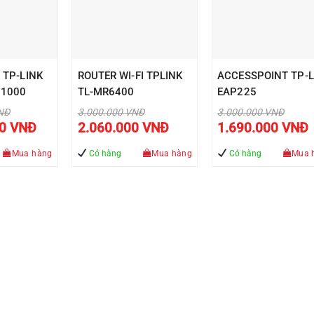
 TP-LINK
ROUTER WI-FI TPLINK
ACCESSPOINT TP-L
11000
TL-MR6400
EAP225
Giá
Giá
NĐ
3.000.000
VNĐ
3.000.000
VNĐ
gốc
gốc
Giá
Giá
Giá
00
VNĐ
2.060.000
VNĐ
1.690.000
VNĐ
là:
là:
hiện
hiện
hiện
0.000 VNĐ.
3.000.000 VNĐ.
3.000.000 VN
tại
tại
tại
là:
là:
là:
Mua hàng
Có hàng
Mua hàng
Có hàng
Mua 
15.990.000 VNĐ.
2.060.000 VNĐ.
1.6