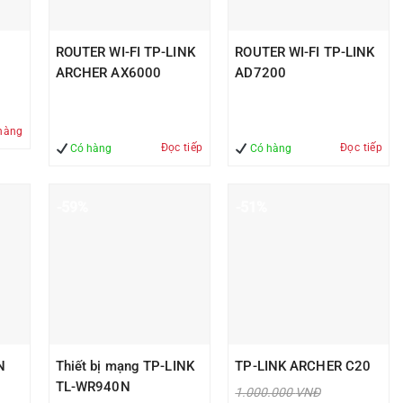
ROUTER WI-FI TP-LINK
ROUTER WI-FI TP-LINK
ARCHER AX6000
AD7200
Đ.
hàng
90.000 VNĐ.
Đọc tiếp
Đọc tiếp
Có hàng
Có hàng
-59%
-51%
N
Thiết bị mạng TP-LINK
TP-LINK ARCHER C20
TL-WR940N
Giá
1.000.000
VNĐ