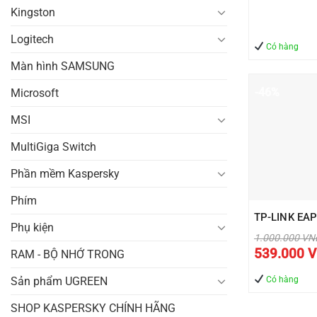
Kingston
Logitech
Có hàng
Màn hình SAMSUNG
-46%
Microsoft
MSI
MultiGiga Switch
Phần mềm Kaspersky
Phím
TP-LINK EA
Phụ kiện
Giá
1.000.000
VN
gốc
539.000
V
RAM - BỘ NHỚ TRONG
là:
1.000
Sản phẩm UGREEN
Có hàng
SHOP KASPERSKY CHÍNH HÃNG