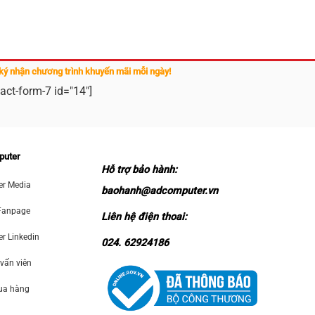
ký nhận chương trình khuyến mãi mỗi ngày!
act-form-7 id="14"]
puter
Hỗ trợ bảo hành:
r Media
baohanh@adcomputer.vn
Fanpage
Liên hệ điện thoai:
 Linkedin
024. 62924186
 vấn viên
mua hàng