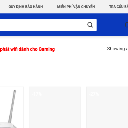
QUY ĐỊNH BẢO HÀNH
MIỄN PHÍ VẬN CHUYỂN
TRA CỨU B
Showing al
phát wifi dành cho Gaming
-17%
-27%