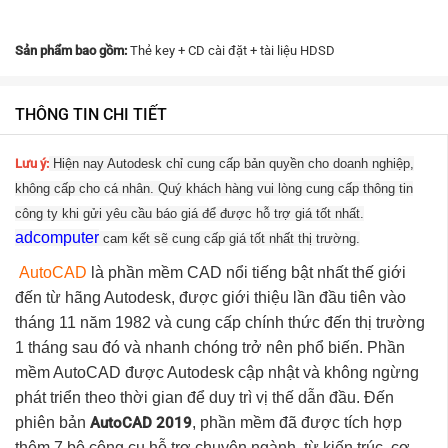
Sản phẩm bao gồm:
Thẻ key + CD cài đặt + tài liệu HDSD
THÔNG TIN CHI TIẾT
Lưu ý:
Hiện nay Autodesk chỉ cung cấp bản quyền cho doanh nghiệp,
không cấp cho cá nhân. Quý khách hàng vui lòng cung cấp thông tin
công ty khi gửi yêu cầu báo giá để được hỗ trợ giá tốt nhất.
adcomputer
cam kết sẽ cung cấp giá tốt nhất thị trường.
AutoCAD
là phần mềm CAD nổi tiếng bật nhất thế giới
đến từ hãng Autodesk, được giới thiệu lần đầu tiên vào
tháng 11 năm 1982 và cung cấp chính thức đến thị trường
1 tháng sau đó và nhanh chóng trở nên phổ biến. Phần
mềm AutoCAD được Autodesk cập nhật và không ngừng
phát triển theo thời gian để duy trì vị thế dẫn đầu. Đến
phiên bản
AutoCAD 2019
, phần mềm đã được tích hợp
thêm 7 bộ công cụ hỗ trợ chuyên ngành, từ kiến trúc, cơ