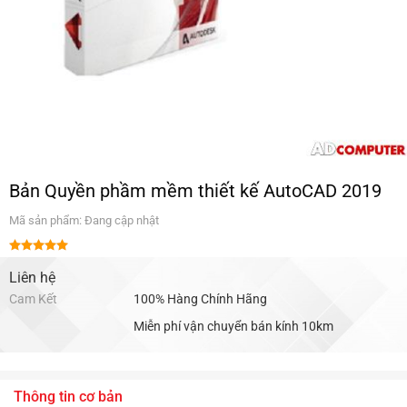
Bản Quyền phầm mềm thiết kế AutoCAD 2019
Mã sản phẩm: Đang cập nhật
Được xếp
hạng
Liên hệ
5.00
5 sao
Cam Kết
100% Hàng Chính Hãng
Miễn phí vận chuyển bán kính 10km
Thông tin cơ bản