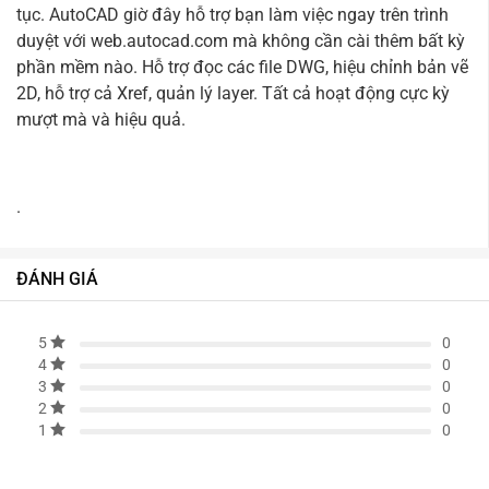
tục. AutoCAD giờ đây hỗ trợ bạn làm việc ngay trên trình
duyệt với web.autocad.com mà không cần cài thêm bất kỳ
phần mềm nào. Hỗ trợ đọc các file DWG, hiệu chỉnh bản vẽ
2D, hỗ trợ cả Xref, quản lý layer. Tất cả hoạt động cực kỳ
mượt mà và hiệu quả.
.
ĐÁNH GIÁ
0
5
0
4
0
3
0
2
0
1