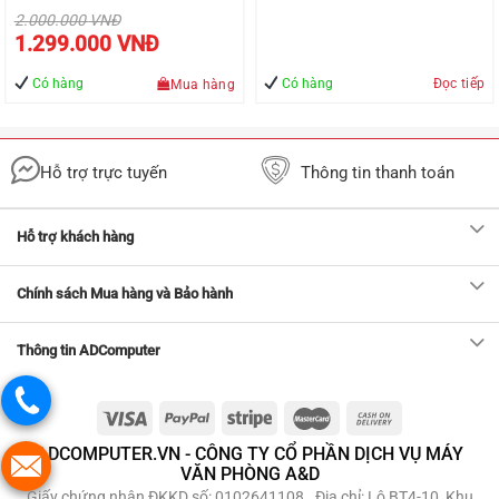
1YR APAC EM Medialess
Giá
2.000.000
VNĐ
gốc
Giá
(6GQ-00757)
1.299.000
VNĐ
là:
hiện
2.000.000 VNĐ.
tại
là:
Có hàng
Có hàng
Đọc tiếp
Mua hàng
1.299.000 VNĐ.
Hỗ trợ trực tuyến
Thông tin thanh toán
Hỗ trợ khách hàng
Chính sách Mua hàng và Bảo hành
Thông tin ADComputer
ADCOMPUTER.VN - CÔNG TY CỔ PHẦN DỊCH VỤ MÁY
VĂN PHÒNG A&D
Giấy chứng nhận ĐKKD số: 0102641108 . Địa chỉ: Lô BT4-10 ,Khu