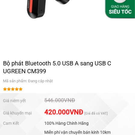
Bộ phát Bluetooth 5.0 USB A sang USB C
UGREEN CM399
Mã sản phẩm: Đang cập nhật
Được xếp
hạng
5.00
546.000
VNĐ
Giá niêm yết
5 sao
420.000
VNĐ
Giá khuyến mại
[Giá đã có VAT]
Cam Kết
100% Hàng Chính Hãng
Miễn phí vận chuyển bán kính 10km