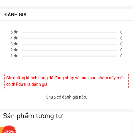
ĐÁNH GIÁ
0
5
0
4
0
3
0
2
0
1
Chỉ những khách hàng đã đăng nhập và mua sản phẩm này mới
có thể đưa ra đánh giá.
Chưa có đánh giá nào.
Sản phẩm tương tự
50984
-23%