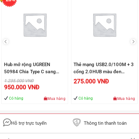
Hub mở rộng UGREEN
Thẻ mạng USB2.0/100M + 3
50984 Chia Type C sang
cổng 2.0HUB màu đen
HDMI/Lan/Hub USB 3.0 –
JASOZ F109 – Hàng chính
Giá
275.000
VNĐ
1.235.000
VNĐ
gốc
Giá
Hàng phân phối chính hãng
hãng – Bảo hành 18 tháng.
950.000
VNĐ
là:
hiện
1.235.000 VNĐ.
tại
là:
Có hàng
Có hàng
Mua hàng
Mua hàng
Đ.
950.000 VNĐ.
Hỗ trợ trực tuyến
Thông tin thanh toán