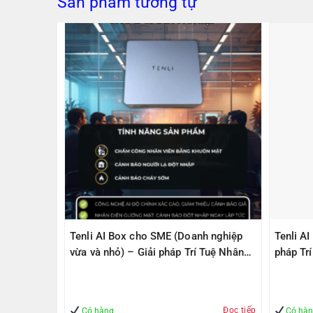
Sản phẩm tương tự
PS305(V2)
Tenli AI Box cho SME (Doanh nghiệp
Tenli A
ps, 1
vừa và nhỏ) – Giải pháp Trí Tuệ Nhân
pháp Tr
1000Mbps
Tạo – Giúp Quản lý – An Toàn
– An To
Đọc tiếp
Mua hàng
Có hàng
Có hà