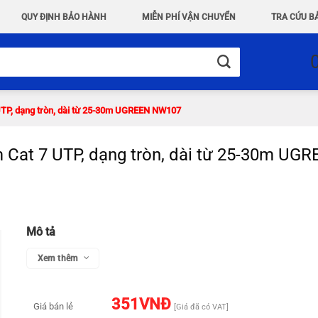
QUY ĐỊNH BẢO HÀNH
MIỄN PHÍ VẬN CHUYỂN
TRA CỨU B
UTP, dạng tròn, dài từ 25-30m UGREEN NW107
 Cat 7 UTP, dạng tròn, dài từ 25-30m U
Mô tả
Xem thêm
351
VNĐ
Giá bán lẻ
[Giá đã có VAT]