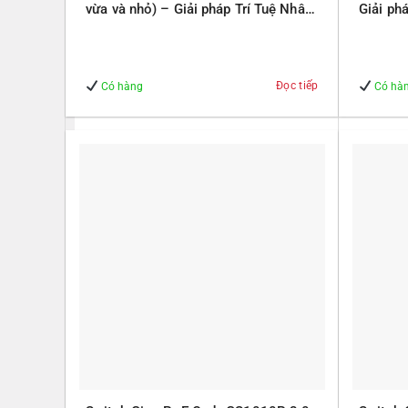
vừa và nhỏ) – Giải pháp Trí Tuệ Nhân
Giải ph
Tạo – Giúp Quản lý – An Toàn
Quản lý
Đọc tiếp
Có hàng
Có hà