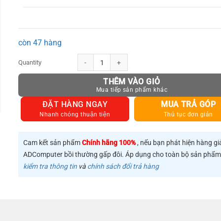
còn 47 hàng
Cáp mạng 2 đầu đúc bọc hợp kim Cat 7 UTP, dạng tròn, dài từ 
THÊM VÀO GIỎ
ĐẶT HÀNG NGAY
MUA TRẢ GÓP
Nhanh chóng thuận tiện
Thủ tục đơn giản
Cam kết sản phẩm
Chính hãng 100%
, nếu bạn phát hiện hàng gi
ADComputer bồi thường gấp đôi. Áp dụng cho toàn bộ sản phẩ
kiểm tra thông tin
và
chính sách đổi trả hàng