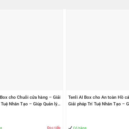
I Box cho Chuỗi cửa hàng – Giải
Tenli AI Box cho An toàn Hồ cá
í Tuệ Nhân Tạo – Giúp Quản lý
Giải pháp Trí Tuệ Nhân Tạo – G
àn
Quản lý – An Toàn
Đọc tiếp
ng
Có hàng