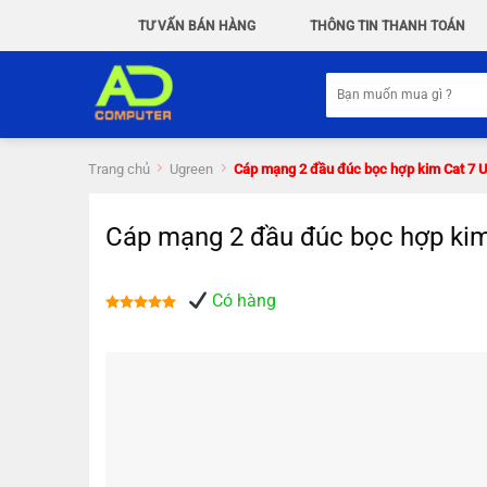
Chuyển
TƯ VẤN BÁN HÀNG
THÔNG TIN THANH TOÁN
đến
nội
Tìm
dung
kiếm:
Trang chủ
Ugreen
Cáp mạng 2 đầu đúc bọc hợp kim Cat 7 
Cáp mạng 2 đầu đúc bọc hợp kim
Có hàng
Được xếp
hạng
5.00
5 sao