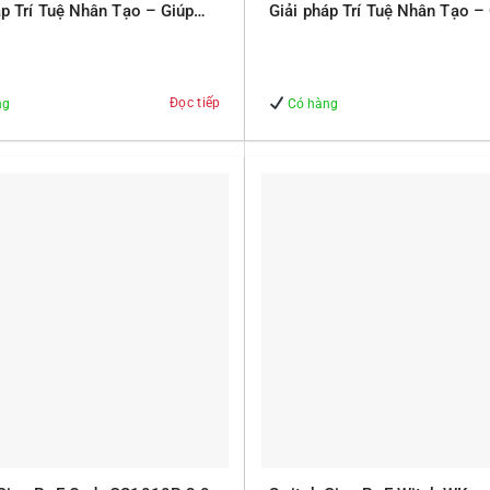
áp Trí Tuệ Nhân Tạo – Giúp
Giải pháp Trí Tuệ Nhân Tạo –
 – An Toàn
Quản lý – An Toàn
Đọc tiếp
ng
Có hàng