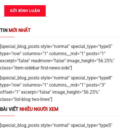
TIN
MỚI NHẤT
[special_blog_posts style="normal" special_type="type5"
type="row" columns="1" columns__md="1" posts="1"
excerpt="false" readmore="false" image_height="56.25%"
class="item-sidebar first-news-side"]
[special_blog_posts style="normal" special_type="type8"
type="row" columns="1" columns__md="1" posts="3"
offset="1" excerpt="false" image_height="56.25%"
class="list-blog two-lines"]
BÀI VIẾT
NHIỀU NGƯỜI XEM
[special_blog_posts style="normal" special_type="type5"