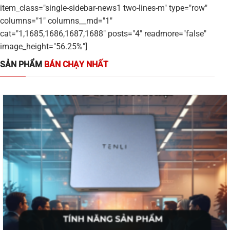
item_class="single-sidebar-news1 two-lines-m" type="row"
columns="1" columns__md="1"
cat="1,1685,1686,1687,1688" posts="4" readmore="false"
image_height="56.25%"]
SẢN PHẨM
BÁN CHẠY NHẤT