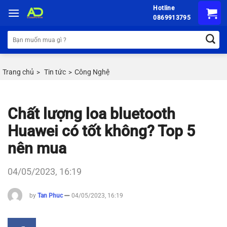
Chuyển
Hotline
đến
0869913795
nội
Tìm
dung
kiếm:
Trang chủ
Tin tức
Công Nghệ
>
>
Chất lượng loa bluetooth
Huawei có tốt không? Top 5
nên mua
04/05/2023, 16:19
by
Tan Phuc
04/05/2023, 16:19