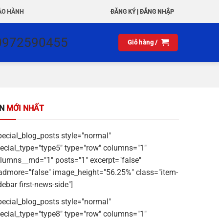
|
ẢO HÀNH
ĐĂNG KÝ
ĐĂNG NHẬP
0972590455
Giỏ hàng /
IN
MỚI NHẤT
pecial_blog_posts style="normal"
ecial_type="type5" type="row" columns="1"
lumns__md="1" posts="1" excerpt="false"
admore="false" image_height="56.25%" class="item-
debar first-news-side"]
pecial_blog_posts style="normal"
ecial_type="type8" type="row" columns="1"