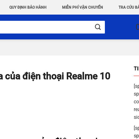
QUY ĐỊNH BẢO HÀNH
MIỄN PHÍ VẬN CHUYỂN
TRA CỨU B
T
a của điện thoại Realme 10
[s
sp
co
re
si
[s
sp