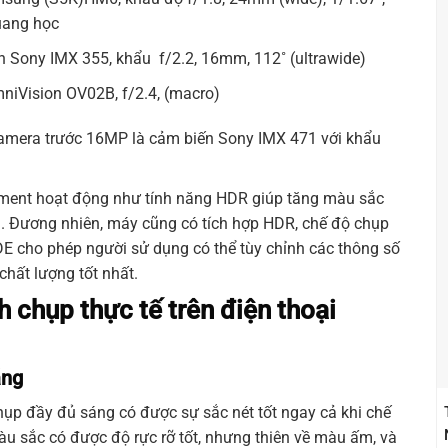
uang học
n Sony IMX 355, khẩu f/2.2, 16mm, 112˚ (ultrawide)
iVision OV02B, f/2.4, (macro)
amera trước 16MP là cảm biến Sony IMX 471 với khẩu
ment hoạt động như tính năng HDR giúp tăng màu sắc
. Đương nhiên, máy cũng có tích hợp HDR, chế độ chụp
 cho phép người sử dụng có thể tùy chỉnh các thông số
hất lượng tốt nhất.
h chụp thực tế trên điện thoại
áng
ụp đầy đủ sáng có được sự sắc nét tốt ngay cả khi chế
u sắc có được độ rực rỡ tốt, nhưng thiên về màu ấm, và