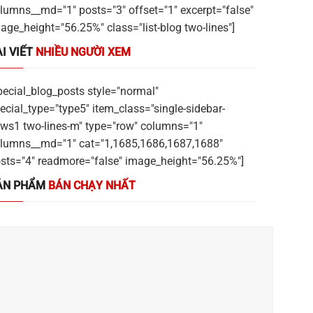
lumns__md="1" posts="3" offset="1" excerpt="false"
age_height="56.25%" class="list-blog two-lines"]
I VIẾT
NHIỀU NGƯỜI XEM
pecial_blog_posts style="normal"
ecial_type="type5" item_class="single-sidebar-
ws1 two-lines-m" type="row" columns="1"
lumns__md="1" cat="1,1685,1686,1687,1688"
sts="4" readmore="false" image_height="56.25%"]
ẢN PHẨM
BÁN CHẠY NHẤT