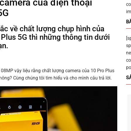
 camera của điện thoại
co
5G
im
BÀ
c về chất lượng chụp hình của
Plus 5G thì những thông tin dưới
[s
ạn.
sp
ne
co
po
108MP vậy liệu rằng chất lượng camera của 10 Pro Plus
S
ông? Cùng chúng tôi tìm hiểu và cho mình câu trả lời.