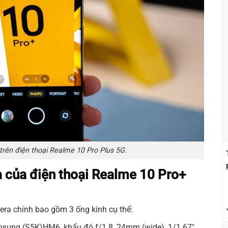
rên điện thoại Realme 10 Pro Plus 5G.
ra của điện thoại Realme 10 Pro+
era chính bao gồm 3 ống kính cụ thể:
sung (S5K)HM6, khẩu độ f/1.8, 24mm (wide), 1/1.67″,