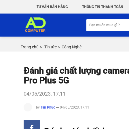
Chuyển
TƯ VẤN BÁN HÀNG
THÔNG TIN THANH TOÁN
đến
nội
Tìm
dung
kiếm:
Trang chủ
Tin tức
Công Nghệ
>
>
Đánh giá chất lượng camer
Pro Plus 5G
04/05/2023, 17:11
by
Tan Phuc
04/05/2023, 17:11