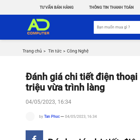
Chuyển
TƯ VẤN BÁN HÀNG
THÔNG TIN THANH TOÁN
đến
nội
Tìm
dung
kiếm:
Trang chủ
Tin tức
Công Nghệ
>
>
Đánh giá chi tiết điện thoạ
triệu vừa trình làng
04/05/2023, 16:34
by
Tan Phuc
04/05/2023, 16:34