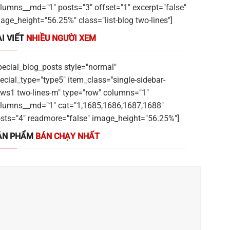
lumns__md="1" posts="3" offset="1" excerpt="false"
age_height="56.25%" class="list-blog two-lines"]
I VIẾT
NHIỀU NGƯỜI XEM
pecial_blog_posts style="normal"
ecial_type="type5" item_class="single-sidebar-
ws1 two-lines-m" type="row" columns="1"
lumns__md="1" cat="1,1685,1686,1687,1688"
sts="4" readmore="false" image_height="56.25%"]
ẢN PHẨM
BÁN CHẠY NHẤT