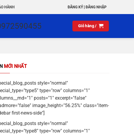
|
ẢO HÀNH
ĐĂNG KÝ
ĐĂNG NHẬP
0972590455
Giỏ hàng /
IN
MỚI NHẤT
pecial_blog_posts style="normal"
ecial_type="type5" type="row" columns="1"
lumns__md="1" posts="1" excerpt="false"
admore="false" image_height="56.25%" class="item-
debar first-news-side"]
pecial_blog_posts style="normal"
ecial_type="type8" type="row" columns="1"