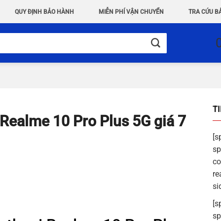
QUY ĐỊNH BẢO HÀNH
MIỄN PHÍ VẬN CHUYỂN
TRA CỨU B
T
i Realme 10 Pro Plus 5G giá 7
[s
sp
co
re
si
[s
sp