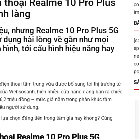
ện thoại Realme 10 Pro Plus
co
ình làng
im
BÀ
riệu, nhưng Realme 10 Pro Plus 5G
ử dụng hài lòng về gần như mọi
[s
hình, tới cấu hình hiệu năng hay
sp
ne
co
po
S
điện thoại tầm trung vừa được bổ sung tới thị trường từ
của Websosanh, hiện nhiều cửa hàng đang bán ra chiếc
 6,2 triệu đồng – mức giá nằm trong phân khúc tầm
hiều người sử dụng.
à lựa chọn đáng tiền trong tầm giá hay không? Cùng
 thoại Realme 10 Pro Plus 5G