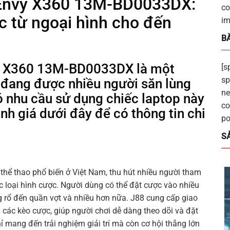
 Envy X360 13M-BD0033DX:
co
c từ ngoại hình cho đến
im
BÀ
y X360 13M-BD0033DX là một
[s
sp
 đang được nhiều người săn lùng
ne
ó nhu cầu sử dụng chiếc laptop này
co
nh giá dưới đây để có thông tin chi
po
S
thể thao phổ biến ở Việt Nam, thu hút nhiều người tham
c loại hình cược. Người dùng có thể đặt cược vào nhiều
g rổ đến quần vợt và nhiều hơn nữa. J88 cung cấp giao
các kèo cược, giúp người chơi dễ dàng theo dõi và đặt
 mang đến trải nghiệm giải trí mà còn cơ hội thắng lớn