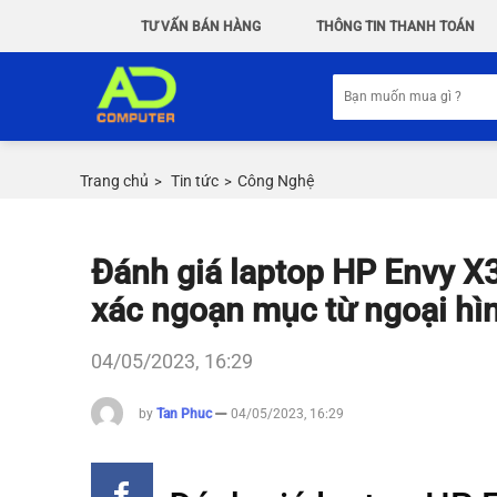
Chuyển
TƯ VẤN BÁN HÀNG
THÔNG TIN THANH TOÁN
đến
nội
Tìm
dung
kiếm:
Trang chủ
Tin tức
Công Nghệ
>
>
Đánh giá laptop HP Envy 
xác ngoạn mục từ ngoại hì
04/05/2023, 16:29
by
Tan Phuc
04/05/2023, 16:29