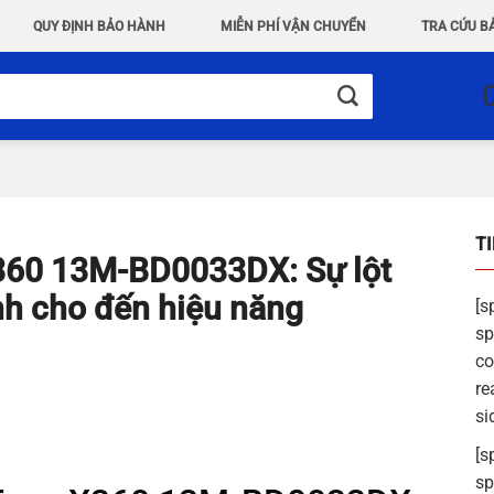
QUY ĐỊNH BẢO HÀNH
MIỄN PHÍ VẬN CHUYỂN
TRA CỨU B
T
X360 13M-BD0033DX: Sự lột
nh cho đến hiệu năng
[s
sp
co
re
si
[s
sp