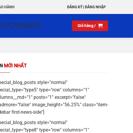
|
ẢO HÀNH
ĐĂNG KÝ
ĐĂNG NHẬP
0972590455
Giỏ hàng /
IN
MỚI NHẤT
pecial_blog_posts style="normal"
ecial_type="type5" type="row" columns="1"
lumns__md="1" posts="1" excerpt="false"
admore="false" image_height="56.25%" class="item-
debar first-news-side"]
pecial_blog_posts style="normal"
ecial_type="type8" type="row" columns="1"