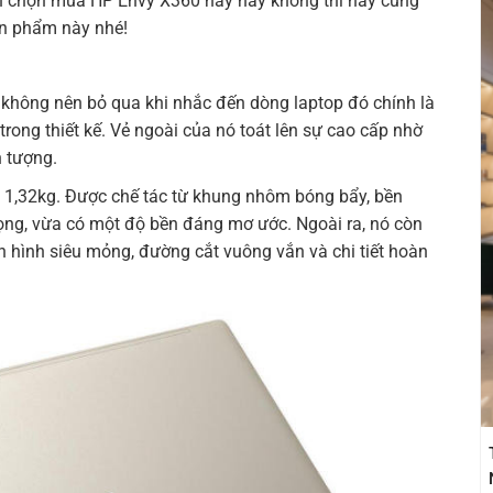
n chọn mua HP Envy X360 này hay không thì hãy cùng
n phẩm này nhé!
không nên bỏ qua khi nhắc đến dòng laptop đó chính là
 trong thiết kế. Vẻ ngoài của nó toát lên sự cao cấp nhờ
 tượng.
1,32kg. Được chế tác từ khung nhôm bóng bẩy, bền
ọng, vừa có một độ bền đáng mơ ước. Ngoài ra, nó còn
n hình siêu mỏng, đường cắt vuông vắn và chi tiết hoàn