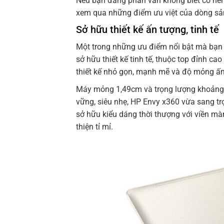
Nếu bạn đang phân vân không biết có nê
xem qua những điểm ưu việt của dòng sả
Sở hữu thiết kế ấn tượng, tinh tế
Một trong những ưu điểm nổi bật mà bạn 
sở hữu thiết kế tinh tế, thuộc top đỉnh cao
thiết kế nhỏ gọn, mạnh mẽ và độ mỏng ấn
Máy mỏng 1,49cm và trọng lượng khoảng 
vững, siêu nhẹ, HP Envy x360 vừa sang tr
sở hữu kiểu dáng thời thượng với viền mà
thiện tỉ mỉ.