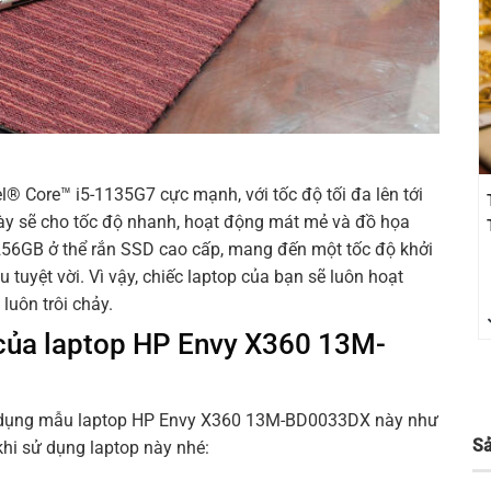
l® Core™ i5-1135G7 cực mạnh, với tốc độ tối đa lên tới
ày sẽ cho tốc độ nhanh, hoạt động mát mẻ và đồ họa
256GB ở thể rắn SSD cao cấp, mang đến một tốc độ khởi
 tuyệt vời. Vì vậy, chiếc laptop của bạn sẽ luôn hoạt
uôn trôi chảy.
của laptop HP Envy X360 13M-
ử dụng mẫu laptop HP Envy X360 13M-BD0033DX này như
S
hi sử dụng laptop này nhé: