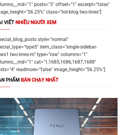
lumns__md="1" posts="3" offset="1" excerpt="false"
age_height="56.25%" class="list-blog two-lines"]
I VIẾT
NHIỀU NGƯỜI XEM
pecial_blog_posts style="normal"
ecial_type="type5" item_class="single-sidebar-
ws1 two-lines-m" type="row" columns="1"
lumns__md="1" cat="1,1685,1686,1687,1688"
sts="4" readmore="false" image_height="56.25%"]
ẢN PHẨM
BÁN CHẠY NHẤT