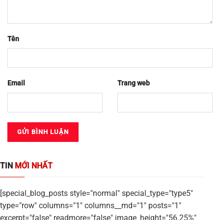
Tên
Email
Trang web
TIN
MỚI NHẤT
[special_blog_posts style="normal" special_type="type5"
type="row" columns="1" columns__md="1" posts="1"
excerpt="false" readmore="false" image_height="56.25%"