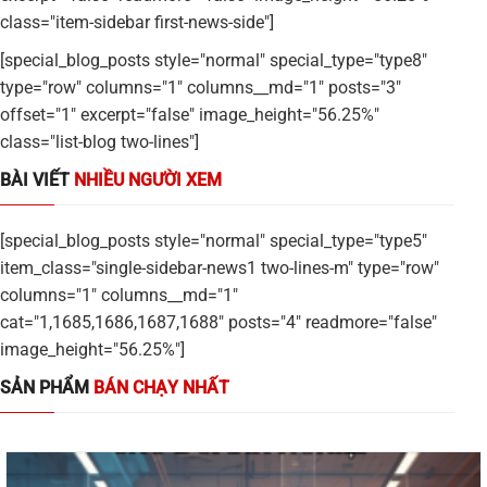
class="item-sidebar first-news-side"]
[special_blog_posts style="normal" special_type="type8"
type="row" columns="1" columns__md="1" posts="3"
offset="1" excerpt="false" image_height="56.25%"
class="list-blog two-lines"]
BÀI VIẾT
NHIỀU NGƯỜI XEM
[special_blog_posts style="normal" special_type="type5"
item_class="single-sidebar-news1 two-lines-m" type="row"
columns="1" columns__md="1"
cat="1,1685,1686,1687,1688" posts="4" readmore="false"
image_height="56.25%"]
SẢN PHẨM
BÁN CHẠY NHẤT