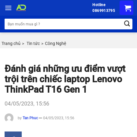
Chuyển
Hotline
đến
0869913795
nội
Tìm
dung
kiếm:
Trang chủ
Tin tức
Công Nghệ
>
>
Đánh giá những ưu điểm vượt
trội trên chiếc laptop Lenovo
ThinkPad T16 Gen 1
04/05/2023, 15:56
by
Tan Phuc
04/05/2023, 15:56