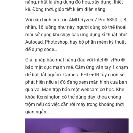
nặng, nhất là ứng dụng đồ họa, xây dựng, thiết
kế. Đồng thời, giúp tiết kiệm điện năng.
Với cấu hình cực xịn AMD Ryzen 7 Pro 6850 U, 8
nhân, 16 luồng như này, người dùng có thể thoải
mái sử dụng khi chạy các ứng dụng kĩ thuật như
Autocad, Photoshop, hay bộ phần mềm kỹ thuật
để dựng code…
Giải pháp bảo mật hàng đầu với Intel ® vPro ®
bảo mật cực mạnh mẽ. Cảm ứng vân tay 1 chạm
để bật, tắt nguồn. Camera FHD + IR tùy chọn sẽ
phát hiện nếu ai đó đang xem màn hình của bạn
qua vai.Màn trập bảo mật webcam cơ học. Khe
khóa Kensington có thể dùng dây khóa chống
trộm nếu có việc cần rời máy trong khoảng thời
gian ngắn. .