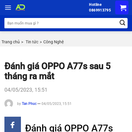
Chuyển
Hotline
đến
0869913795
nội
Tìm
dung
kiếm:
Trang chủ
Tin tức
Công Nghệ
>
>
Đánh giá OPPO A77s sau 5
tháng ra mắt
04/05/2023, 15:51
by
Tan Phuc
04/05/2023, 15:51
Đánh giá OPPO A77s