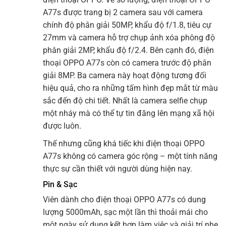
A77s được trang bị 2 camera sau với camera
chính độ phân giải 50MP, khẩu độ f/1.8, tiêu cự
27mm và camera hỗ trợ chụp ảnh xóa phông độ
phân giải 2MP, khẩu độ f/2.4. Bên cạnh đó, điện
thoại OPPO A77s còn có camera trước độ phân
giải 8MP. Ba camera này hoạt động tương đối
hiệu quả, cho ra những tấm hình đẹp mắt từ màu
sắc đến độ chi tiết. Nhất là camera selfie chụp
một nháy mà có thể tự tin đăng lên mạng xã hội
được luôn.
Thế nhưng cũng khá tiếc khi điện thoại OPPO
A77s không có camera góc rộng – một tính năng
thực sự cần thiết với người dùng hiện nay.
Pin & Sạc
Viên dành cho điện thoại OPPO A77s có dung
lượng 5000mAh, sạc một lần thì thoải mái cho
một ngày sử dụng kết hợp làm việc và giải trí nhẹ