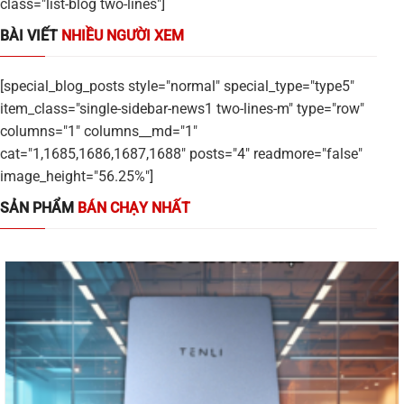
class="list-blog two-lines"]
BÀI VIẾT
NHIỀU NGƯỜI XEM
[special_blog_posts style="normal" special_type="type5"
item_class="single-sidebar-news1 two-lines-m" type="row"
columns="1" columns__md="1"
cat="1,1685,1686,1687,1688" posts="4" readmore="false"
image_height="56.25%"]
SẢN PHẨM
BÁN CHẠY NHẤT