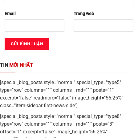
Email
Trang web
TIN
MỚI NHẤT
[special_blog_posts style="normal" special_type="type5"
type="row" columns="1" columns__md="1" posts="1"
excerpt="false" readmore="false" image_height="56.25%"
class="item-sidebar first-news-side"]
[special_blog_posts style="normal" special_type="type8"
type="row" columns="1" columns__md="1" posts="3"
offset="1" excerpt="false" image_height="56.25%"