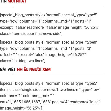
TIN
MỚI NHẤT
[special_blog_posts style="normal" special_type="type5"
type="row" columns="1" columns__md="1" posts="1"
excerpt="false" readmore="false" image_height="56.25%"
class="item-sidebar first-news-side"]
[special_blog_posts style="normal" special_type="type8"
type="row" columns="1" columns__md="1" posts="3"
offset="1" excerpt="false" image_height="56.25%"
class="list-blog two-lines"]
BÀI VIẾT
NHIỀU NGƯỜI XEM
[special_blog_posts style="normal" special_type="type5"
item_class="single-sidebar-news1 two-lines-m" type="row"
columns="1" columns__md="1"
cat="1,1685,1686,1687,1688" posts="4" readmore="false"
image_height="56.25%"]