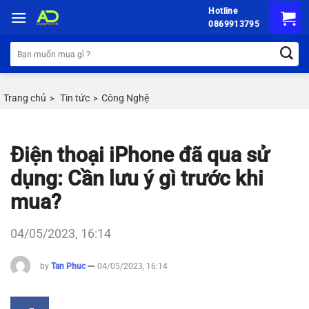
Chuyển
Hotline
đến
0869913795
nội
Tìm
dung
kiếm:
Trang chủ
Tin tức
Công Nghệ
>
>
Điện thoại iPhone đã qua sử
dụng: Cần lưu ý gì trước khi
mua?
04/05/2023, 16:14
by
Tan Phuc
04/05/2023, 16:14